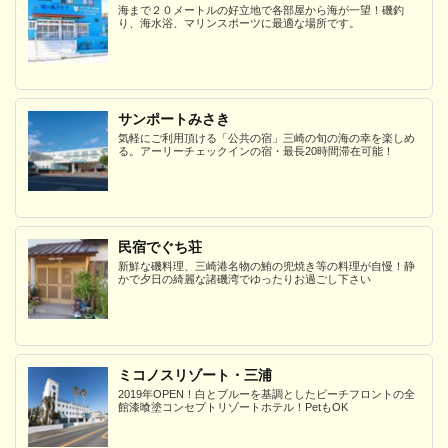
海まで２０メートルの好立地で各部屋から海が一望！磯釣
り、海水浴、マリンスポーツに最適な場所です。
サンポートみさき
気軽にご利用頂ける「公共の宿」三崎の旬の海の幸を楽しめ
る。アーリーチェックインの宿・最長20時間滞在可能！
民宿でぐち荘
新鮮な磯料理、三崎港名物の鮪の兜焼き等の料理が自慢！静
かで夕日の綺麗な諸磯湾でゆったりお過ごし下さい
ミコノスリゾート・三浦
2019年OPEN！白とブルーを基調としたビーチフロントの全
館漆喰塗コンセプトリゾートホテル！PetもOK