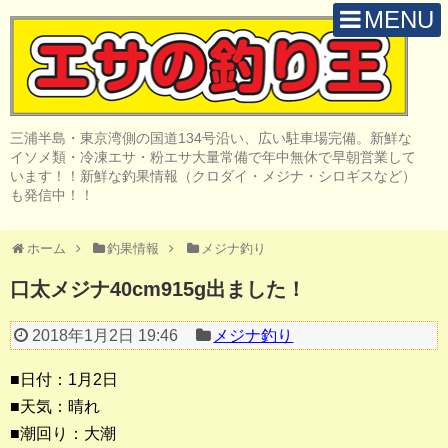
MENU
H O M E
店 舗 案 内
三浦半島・東京湾側の国道134号沿い、広い駐車場完備。新鮮な
取 扱 商 品
イソメ類・冷凍エサ・粉エサ大量常備で年中無休で早朝営業して
います！！新鮮な釣果情報（クロダイ・メジナ・シロギスなど）
釣 果 情 報
も発信中！！
クロダイ釣り
ホーム
釣果情報
メジナ釣り
メジナ釣り
口太メジナ40cm915g出ました！
投げ・堤防釣り
2018年1月2日 19:46
メジナ釣り
陸っぱりルアー
■日付：1月2日
船・ボート釣り
■天気：晴れ
■潮回り：大潮
その他の釣り