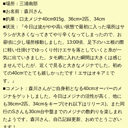
■場所：三浦南部
■お名前：森川さん
釣果ランキング
■釣果：口太メジナ40cm915g、36cm×2匹、34cm
2023年 クロダイ部門
■状況：『今日は波がやや高い状態で最初に入った場所はサ
ラシが大きくなってきてやり辛くなってしまったので、お
2023年 メジナ部門
昼頃に少し場所移動しました。13:00頃、足下のハエ根の際
歴代釣果ランキング
に軽い仕掛けでゆっくり付けエサを落としていくと糸が一
クロダイ部門
気に出ていきました。タモ網に入れた瞬間は大きくは感じ
ませんでしたが、近くで見ると大きなメジナでした。初め
メジナ部門
ての40cmでとても嬉しかったです！エサはオキアミで
す。』
シロギス部門
■コメント：森川さんがご自身初となる40cmオーバーのメ
ジナをゲットしました。今日はメジナの活性が高く、他に
過去の釣果ランキング
も36cm×2匹、34cmをキープ(それ以下はリリース)。また同
行のSさんも30cm台中盤までのメジナの数釣りを楽しまれ
ブログ・釣行記
たようです。森川さん、自己記録更新、おめでとうござい
スタッフブログ
ます！