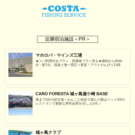
近隣宿泊施設＜PR＞
マホロバ・マインズ三浦
★スパ利用付きプラン、部屋食プラン等も★都内から約60
分・駅7分。温泉と海一望広々客室！アウトのんびり11時
CARO FORESTA 城ヶ島遊ケ崎 BASE
海まで0分の好立地！わんこと砂浜で遊んだ後はペットOKの
レストランで新鮮な寿司会席を召し上がれ！
城ヶ島クラブ