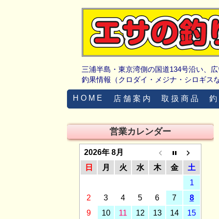
三浦半島・東京湾側の国道134号沿い、
釣果情報（クロダイ・メジナ・シロギス
H O M E
店 舗 案 内
取 扱 商 品
釣
営業カレンダー
2026年 8月
日
月
火
水
木
金
土
1
2
3
4
5
6
7
8
9
10
11
12
13
14
15