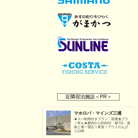
近隣宿泊施設＜PR＞
マホロバ・マインズ三浦
★スパ利用付きプラン、部屋食プラ
ン等も★都内から約60分・駅7分。温
泉と海一望広々客室！アウトのんび
り11時