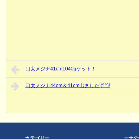
口太メジナ41cm1040gゲット！
口太メジナ44cm＆41cm出ました!(^^)!
カテゴリー
エサの