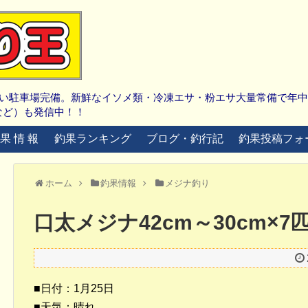
広い駐車場完備。新鮮なイソメ類・冷凍エサ・粉エサ大量常備で年
など）も発信中！！
 果 情 報
釣果ランキング
ブログ・釣行記
釣果投稿フォ
ホーム
釣果情報
メジナ釣り
口太メジナ42cm～30cm×
■日付：1月25日
■天気：晴れ