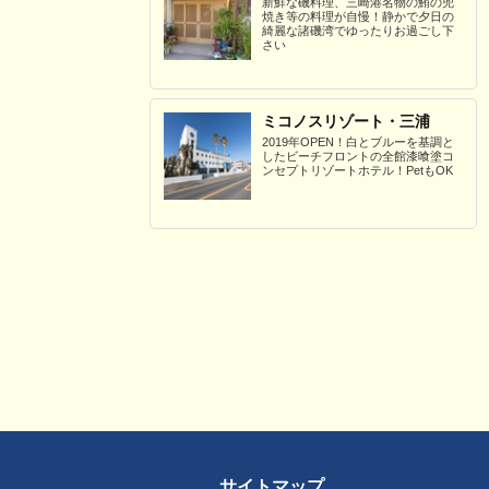
新鮮な磯料理、三崎港名物の鮪の兜
焼き等の料理が自慢！静かで夕日の
綺麗な諸磯湾でゆったりお過ごし下
さい
ミコノスリゾート・三浦
2019年OPEN！白とブルーを基調と
したビーチフロントの全館漆喰塗コ
ンセプトリゾートホテル！PetもOK
サイトマップ