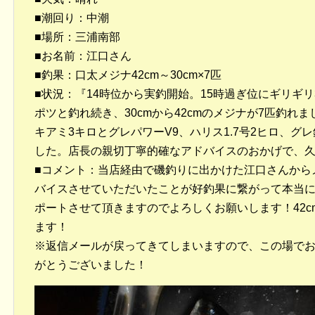
■潮回り：中潮
■場所：三浦南部
■お名前：江口さん
■釣果：口太メジナ42cm～30cm×7匹
■状況：『14時位から実釣開始。15時過ぎ位にギリギリ3
ポツと釣れ続き、30cmから42cmのメジナが7匹釣れ
キアミ3キロとグレパワーV9、ハリス1.7号2ヒロ、グ
した。店長の親切丁寧的確なアドバイスのおかげで、
■コメント：当店経由で磯釣りに出かけた江口さんから
バイスさせていただいたことが好釣果に繋がって本当によか
ポートさせて頂きますのでよろしくお願いします！42
ます！
※返信メールが戻ってきてしまいますので、この場で
がとうございました！