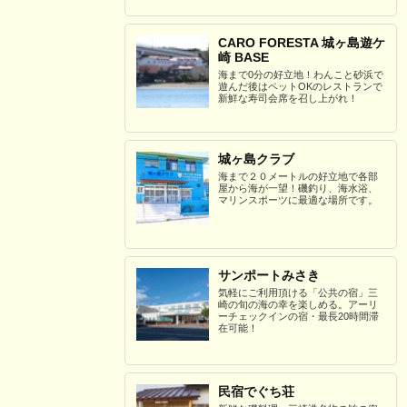
CARO FORESTA 城ヶ島遊ケ
崎 BASE
海まで0分の好立地！わんこと砂浜で
遊んだ後はペットOKのレストランで
新鮮な寿司会席を召し上がれ！
城ヶ島クラブ
海まで２０メートルの好立地で各部
屋から海が一望！磯釣り、海水浴、
マリンスポーツに最適な場所です。
サンポートみさき
気軽にご利用頂ける「公共の宿」三
崎の旬の海の幸を楽しめる。アーリ
ーチェックインの宿・最長20時間滞
在可能！
民宿でぐち荘