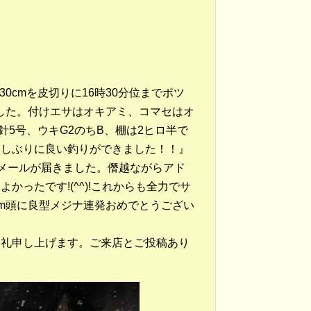
0cmを皮切りに16時30分位までポツ
ました。付けエサはオキアミ、コマセはオ
レ針5号、ウキG2のちB、棚は2ヒロ半で
久しぶりに良い釣りができました！！』
メールが届きました。僭越ながらアド
ったです!(^^)!これからも全力でサ
cm頭に良型メジナ連発おめでとうござい
お礼申し上げます。ご来店とご投稿あり