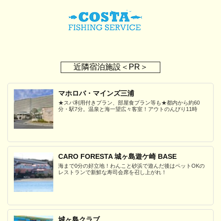
近隣宿泊施設＜PR＞
マホロバ・マインズ三浦
★スパ利用付きプラン、部屋食プラン等も★都内から約60
分・駅7分。温泉と海一望広々客室！アウトのんびり11時
CARO FORESTA 城ヶ島遊ケ崎 BASE
海まで0分の好立地！わんこと砂浜で遊んだ後はペットOKの
レストランで新鮮な寿司会席を召し上がれ！
城ヶ島クラブ