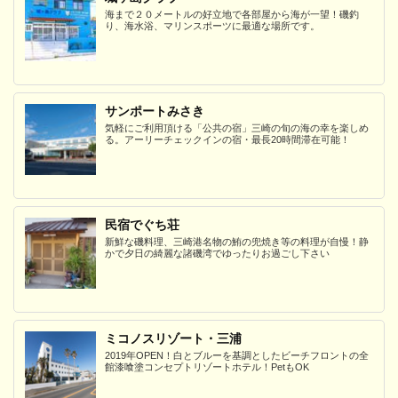
海まで２０メートルの好立地で各部屋から海が一望！磯釣
り、海水浴、マリンスポーツに最適な場所です。
サンポートみさき
気軽にご利用頂ける「公共の宿」三崎の旬の海の幸を楽しめ
る。アーリーチェックインの宿・最長20時間滞在可能！
民宿でぐち荘
新鮮な磯料理、三崎港名物の鮪の兜焼き等の料理が自慢！静
かで夕日の綺麗な諸磯湾でゆったりお過ごし下さい
ミコノスリゾート・三浦
2019年OPEN！白とブルーを基調としたビーチフロントの全
館漆喰塗コンセプトリゾートホテル！PetもOK