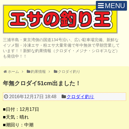
MENU
H O M E
店 舗 案 内
三浦半島・東京湾側の国道134号沿い、広い駐車場完備。新鮮な
取 扱 商 品
イソメ類・冷凍エサ・粉エサ大量常備で年中無休で早朝営業して
います！！新鮮な釣果情報（クロダイ・メジナ・シロギスなど）
釣 果 情 報
も発信中！！
クロダイ釣り
ホーム
釣果情報
クロダイ釣り
メジナ釣り
年無クロダイ51cm出ました！
投げ・堤防釣り
2016年12月17日 18:48
クロダイ釣り
陸っぱりルアー
■日付：12月17日
船・ボート釣り
■天気：晴れ
■潮回り：中潮
その他の釣り