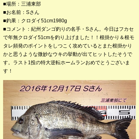
■場所：三浦東部
■お名前：Sさん
釣果ランキング
■釣果：クロダイ51cm1980g
2023年 クロダイ部門
■コメント：紀州ダンゴ釣りの名手・Sさん。今日はフカセ
で年無クロダイ51cmを釣り上げました！！根掛かり＆根モ
2023年 メジナ部門
タレ頻発のポイントをしつこく攻めているとまた根掛かり
歴代釣果ランキング
かと思うような微妙なウキの挙動が出てヒットしたそうで
クロダイ部門
す。ラスト1投の特大逆転ホームランおめでとうございま
す！
メジナ部門
シロギス部門
過去の釣果ランキング
ブログ・釣行記
スタッフブログ