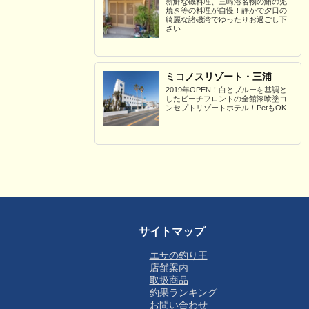
新鮮な磯料理、三崎港名物の鮪の兜
焼き等の料理が自慢！静かで夕日の
綺麗な諸磯湾でゆったりお過ごし下
さい
ミコノスリゾート・三浦
2019年OPEN！白とブルーを基調と
したビーチフロントの全館漆喰塗コ
ンセプトリゾートホテル！PetもOK
サイトマップ
エサの釣り王
店舗案内
取扱商品
釣果ランキング
お問い合わせ