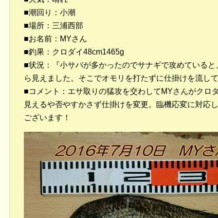
■潮回り：小潮
■場所：三浦西部
■お名前：MYさん
■釣果：クロダイ48cm1465g
■状況：『小サバが多かったのでサナギで攻めていると、
ら見えました。そこでオモリを打たずに仕掛けを流して
■コメント：エサ取りの猛攻を交わしてMYさんがクロ
見えるや否やすかさず仕掛けを変更。臨機応変に対応
ございます！