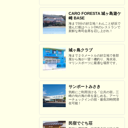
CARO FORESTA 城ヶ島遊ケ
崎 BASE
海まで0分の好立地！わんこと砂浜で
遊んだ後はペットOKのレストランで
新鮮な寿司会席を召し上がれ！
城ヶ島クラブ
海まで２０メートルの好立地で各部
屋から海が一望！磯釣り、海水浴、
マリンスポーツに最適な場所です。
サンポートみさき
気軽にご利用頂ける「公共の宿」三
崎の旬の海の幸を楽しめる。アーリ
ーチェックインの宿・最長20時間滞
在可能！
民宿でぐち荘