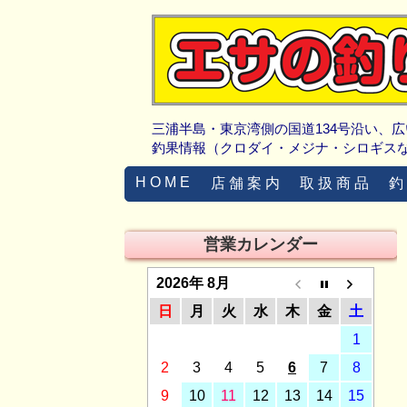
三浦半島・東京湾側の国道134号沿い、
釣果情報（クロダイ・メジナ・シロギス
H O M E
店 舗 案 内
取 扱 商 品
釣
営業カレンダー
2026年 8月
日
月
火
水
木
金
土
1
2
3
4
5
6
7
8
9
10
11
12
13
14
15