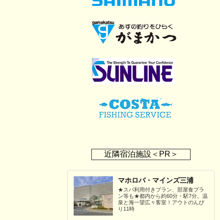
近隣宿泊施設＜PR＞
マホロバ・マインズ三浦
★スパ利用付きプラン、部屋食プラ
ン等も★都内から約60分・駅7分。温
泉と海一望広々客室！アウトのんび
り11時