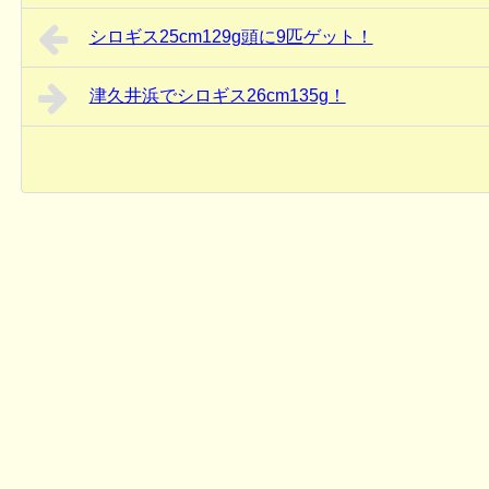
シロギス25cm129g頭に9匹ゲット！
津久井浜でシロギス26cm135g！