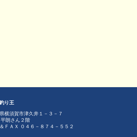
釣り王
県横須賀市津久井１－３－７
 平朗さん２階
＆ＦＡＸ ０４６－８７４－５５２