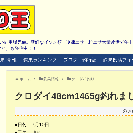
広い駐車場完備。新鮮なイソメ類・冷凍エサ・粉エサ大量常備で年
など）も発信中！！
 果 情 報
釣果ランキング
ブログ・釣行記
釣果投稿フォ
ホーム
釣果情報
クロダイ釣り
クロダイ48cm1465g釣れま
2
■日付：7月10日
■天気：晴れ