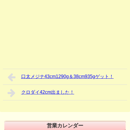
口太メジナ43cm1290g＆38cm935gゲット！
クロダイ42cm出ました！
営業カレンダー