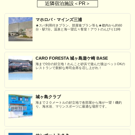
近隣宿泊施設＜PR＞
マホロバ・マインズ三浦
★スパ利用付きプラン、部屋食プラン等も★都内から約60
分・駅7分。温泉と海一望広々客室！アウトのんびり11時
CARO FORESTA 城ヶ島遊ケ崎 BASE
海まで0分の好立地！わんこと砂浜で遊んだ後はペットOKの
レストランで新鮮な寿司会席を召し上がれ！
城ヶ島クラブ
海まで２０メートルの好立地で各部屋から海が一望！磯釣
り、海水浴、マリンスポーツに最適な場所です。