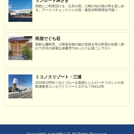
サンポートみさき
気軽にご利用頂ける「公共の宿」三崎の旬の海の幸を楽しめ
る。アーリーチェックインの宿・最長20時間滞在可能！
民宿でぐち荘
新鮮な磯料理、三崎港名物の鮪の兜焼き等の料理が自慢！静
かで夕日の綺麗な諸磯湾でゆったりお過ごし下さい
ミコノスリゾート・三浦
2019年OPEN！白とブルーを基調としたビーチフロントの全
館漆喰塗コンセプトリゾートホテル！PetもOK