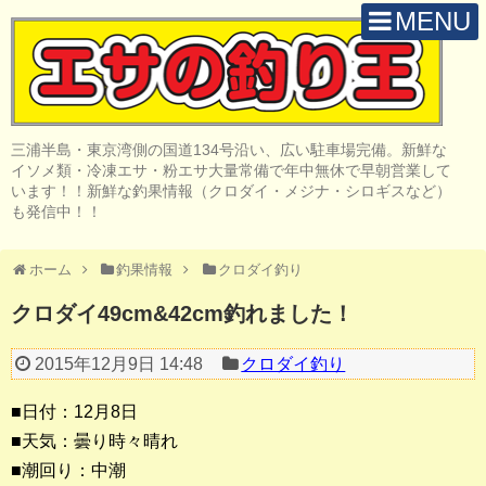
MENU
H O M E
店 舗 案 内
三浦半島・東京湾側の国道134号沿い、広い駐車場完備。新鮮な
取 扱 商 品
イソメ類・冷凍エサ・粉エサ大量常備で年中無休で早朝営業して
います！！新鮮な釣果情報（クロダイ・メジナ・シロギスなど）
釣 果 情 報
も発信中！！
クロダイ釣り
ホーム
釣果情報
クロダイ釣り
メジナ釣り
クロダイ49cm&42cm釣れました！
投げ・堤防釣り
2015年12月9日 14:48
クロダイ釣り
陸っぱりルアー
■日付：12月8日
船・ボート釣り
■天気：曇り時々晴れ
■潮回り：中潮
その他の釣り