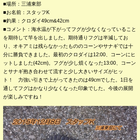
■場所：三浦東部
■お名前：スタッフK
釣果ランキング
■釣果：クロダイ49cm&42cm
2023年 クロダイ部門
■コメント：海水温が下がってフグが少なくなっていること
を期待して竿を出しました。期待通りフグは半減してお
2023年 メジナ部門
り、オキアミは残らなかったもののコーンやサナギでは十
歴代釣果ランキング
分に勝負できました。最初のクロダイは12:00、コーンにヒ
クロダイ部門
ットしました(42cm)。フグが少し煩くなった13:00、コーン
とサナギ抱き合わせて流すと少し大きいサイズがヒッ
メジナ部門
ト！ 力強い引きで上がってきたのは49cmでした。1日を
通してフグはかなり少なくなった印象でした。今後の展開
シロギス部門
が楽しみですね！
過去の釣果ランキング
ブログ・釣行記
スタッフブログ