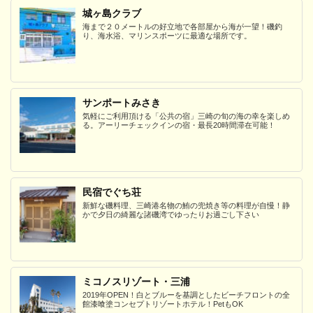
城ヶ島クラブ
海まで２０メートルの好立地で各部屋から海が一望！磯釣
り、海水浴、マリンスポーツに最適な場所です。
サンポートみさき
気軽にご利用頂ける「公共の宿」三崎の旬の海の幸を楽しめ
る。アーリーチェックインの宿・最長20時間滞在可能！
民宿でぐち荘
新鮮な磯料理、三崎港名物の鮪の兜焼き等の料理が自慢！静
かで夕日の綺麗な諸磯湾でゆったりお過ごし下さい
ミコノスリゾート・三浦
2019年OPEN！白とブルーを基調としたビーチフロントの全
館漆喰塗コンセプトリゾートホテル！PetもOK