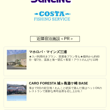
近隣宿泊施設＜PR＞
マホロバ・マインズ三浦
★スパ利用付きプラン、部屋食プラン等も★都内から約60
分・駅7分。温泉と海一望広々客室！アウトのんびり11時
CARO FORESTA 城ヶ島遊ケ崎 BASE
海まで0分の好立地！わんこと砂浜で遊んだ後はペットOKの
レストランで新鮮な寿司会席を召し上がれ！