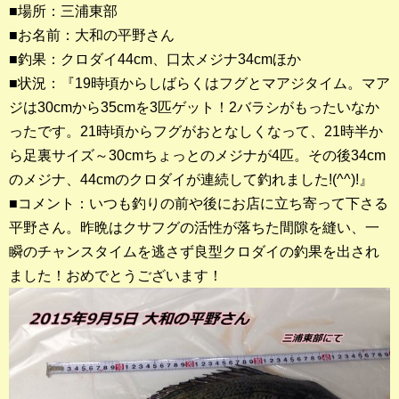
■場所：三浦東部
■お名前：大和の平野さん
釣果ランキング
■釣果：クロダイ44cm、口太メジナ34cmほか
2023年 クロダイ部門
■状況：『19時頃からしばらくはフグとマアジタイム。マア
ジは30cmから35cmを3匹ゲット！2バラシがもったいなか
2023年 メジナ部門
ったです。21時頃からフグがおとなしくなって、21時半か
歴代釣果ランキング
ら足裏サイズ～30cmちょっとのメジナが4匹。その後34cm
クロダイ部門
のメジナ、44cmのクロダイが連続して釣れました!(^^)!』
■コメント：いつも釣りの前や後にお店に立ち寄って下さる
メジナ部門
平野さん。昨晩はクサフグの活性が落ちた間隙を縫い、一
瞬のチャンスタイムを逃さず良型クロダイの釣果を出され
シロギス部門
ました！おめでとうございます！
過去の釣果ランキング
ブログ・釣行記
スタッフブログ