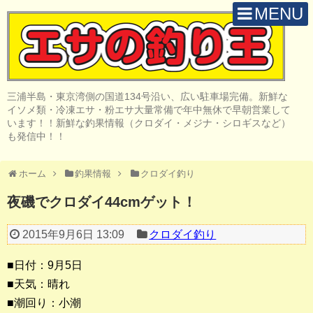
MENU
H O M E
店 舗 案 内
三浦半島・東京湾側の国道134号沿い、広い駐車場完備。新鮮な
取 扱 商 品
イソメ類・冷凍エサ・粉エサ大量常備で年中無休で早朝営業して
います！！新鮮な釣果情報（クロダイ・メジナ・シロギスなど）
釣 果 情 報
も発信中！！
クロダイ釣り
ホーム
釣果情報
クロダイ釣り
メジナ釣り
夜磯でクロダイ44cmゲット！
投げ・堤防釣り
2015年9月6日 13:09
クロダイ釣り
陸っぱりルアー
■日付：9月5日
船・ボート釣り
■天気：晴れ
■潮回り：小潮
その他の釣り