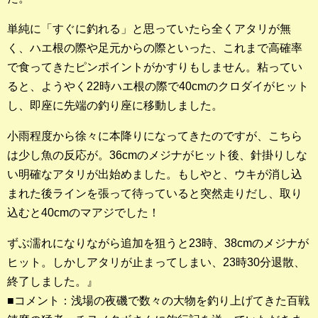
店長釣行記
単純に「すぐに釣れる」と思っていたら全くアタリが無
スタッフ釣行記
く、ハエ根の際や足元からの際といった、これまで高確率
で食ってきたピンポイントがかすりもしません。粘ってい
釣果投稿フォーム
ると、ようやく22時ハエ根の際で40cmのクロダイがヒット
し、即座に先端の釣り座に移動しました。
お問い合わせ
小雨程度から徐々に本降りになってきたのですが、こちら
は少し魚の反応が。36cmのメジナがヒット後、針掛りしな
い明確なアタリが出始めました。もしやと、ウキが消し込
まれた後ラインを張って待っていると突然走りだし、取り
込むと40cmのマアジでした！
ずぶ濡れになりながら追加を狙うと23時、38cmのメジナが
ヒット。しかしアタリが止まってしまい、23時30分退散、
終了しました。』
■コメント：浅場の夜磯で数々の大物を釣り上げてきた百戦