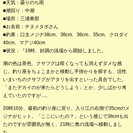
■天気：曇りのち雨
■潮回り：中潮
釣果ランキング
■場所：三浦東部
2023年 クロダイ部門
■お名前：チヌメタボさん
■釣果：口太メジナ38cm、38cm、36cm、35cm、クロダイ
2023年 メジナ部門
40cm、マアジ40cm
歴代釣果ランキング
■状況：『19時、好調の浅場から開始しました。
クロダイ部門
潮の色は茶色、クサフグは暗くなっても消えずダメな感
メジナ部門
じ。釣り座をちょこまかと移動し手掛かりを探すも、活性
いまいちのクサフグがアタリを出すといった具合でした。
シロギス部門
「またデカイのが来たらどうしよう」とか、少しばかり考
えていたのですが…。
過去の釣果ランキング
20時10分、最初の釣り座に戻り、入り江の右側で35cmのメ
ブログ・釣行記
ジナがヒット。「ここにいたの？」という感じで38cmも出
たのですが雰囲気が無く、21時に奥の浅場へ移動しまし
スタッフブログ
た。