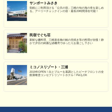
サンポートみさき
気軽にご利用頂ける「公共の宿」三崎の旬の海の幸を楽しめ
る。アーリーチェックインの宿・最長20時間滞在可能！
民宿でぐち荘
新鮮な磯料理、三崎港名物の鮪の兜焼き等の料理が自慢！静
かで夕日の綺麗な諸磯湾でゆったりお過ごし下さい
ミコノスリゾート・三浦
2019年OPEN！白とブルーを基調としたビーチフロントの全
館漆喰塗コンセプトリゾートホテル！PetもOK