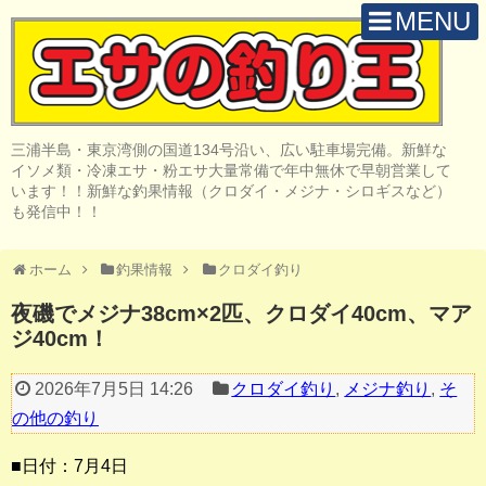
MENU
H O M E
店 舗 案 内
三浦半島・東京湾側の国道134号沿い、広い駐車場完備。新鮮な
取 扱 商 品
イソメ類・冷凍エサ・粉エサ大量常備で年中無休で早朝営業して
います！！新鮮な釣果情報（クロダイ・メジナ・シロギスなど）
釣 果 情 報
も発信中！！
クロダイ釣り
ホーム
釣果情報
クロダイ釣り
メジナ釣り
夜磯でメジナ38cm×2匹、クロダイ40cm、マア
ジ40cm！
投げ・堤防釣り
陸っぱりルアー
2026年7月5日 14:26
クロダイ釣り
,
メジナ釣り
,
そ
の他の釣り
船・ボート釣り
■日付：7月4日
その他の釣り