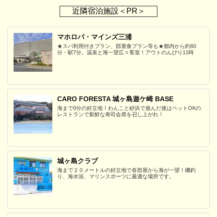
近隣宿泊施設＜PR＞
マホロバ・マインズ三浦
★スパ利用付きプラン、部屋食プラン等も★都内から約60
分・駅7分。温泉と海一望広々客室！アウトのんびり11時
CARO FORESTA 城ヶ島遊ケ崎 BASE
海まで0分の好立地！わんこと砂浜で遊んだ後はペットOKの
レストランで新鮮な寿司会席を召し上がれ！
城ヶ島クラブ
海まで２０メートルの好立地で各部屋から海が一望！磯釣
り、海水浴、マリンスポーツに最適な場所です。