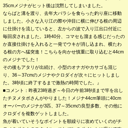
店長釣行記
35cmメジナがヒット後は沈黙してしまいました。
ならばと溝を渡り、去年大バラシを食らった釣り座に移動
スタッフ釣行記
しました。小さな入り江の際や沖目に横に伸びる根の周辺
に仕掛けを流していると、左からの波で入り江出口付近に
釣果投稿フォーム
毎回戻されました。1時40分、コマセも溜まる感じだったの
か直接仕掛けを入れると一発でウキが消し込まれ、横たわ
お問い合わせ
る根の方へ猛突進！こちらを向かせ慎重に取り込むと44cm
のメジナでした！
その後もアタリが出続け、小型のオナガやカサゴも混じ
り、36～37cmのメジナやクロダイが次々にヒットしまし
た。3時頃に終了するまで激熱の時間でした。』
■コメント：昨夜23時過ぎ～今日の午前3時頃まで竿を出し
たチヌメタボさんがやりました！メジナ44cm筆頭に40cm
オーバーのメジナが3匹、37～35cmの良型多数、その他に
クロダイを複数ゲットしました。
魚が着いていそうなポイントを順繰りに攻めていくのがチ