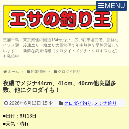
MENU
H O M E
店 舗 案 内
三浦半島・東京湾側の国道134号沿い、広い駐車場完備。新鮮な
取 扱 商 品
イソメ類・冷凍エサ・粉エサ大量常備で年中無休で早朝営業して
います！！新鮮な釣果情報（クロダイ・メジナ・シロギスなど）
釣 果 情 報
も発信中！！
クロダイ釣り
ホーム
釣果情報
クロダイ釣り
メジナ釣り
夜磯でメジナ44cm、41cm、40cm他良型多
数、他にクロダイも！
投げ・堤防釣り
陸っぱりルアー
2026年6月13日 15:44
クロダイ釣り
,
メジナ釣り
船・ボート釣り
■日付：6月13日
■天気：晴れ
その他の釣り