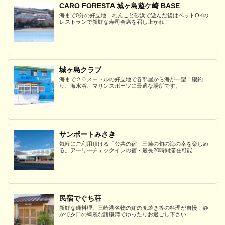
CARO FORESTA 城ヶ島遊ケ崎 BASE
海まで0分の好立地！わんこと砂浜で遊んだ後はペットOKの
レストランで新鮮な寿司会席を召し上がれ！
城ヶ島クラブ
海まで２０メートルの好立地で各部屋から海が一望！磯釣
り、海水浴、マリンスポーツに最適な場所です。
サンポートみさき
気軽にご利用頂ける「公共の宿」三崎の旬の海の幸を楽しめ
る。アーリーチェックインの宿・最長20時間滞在可能！
民宿でぐち荘
新鮮な磯料理、三崎港名物の鮪の兜焼き等の料理が自慢！静
かで夕日の綺麗な諸磯湾でゆったりお過ごし下さい