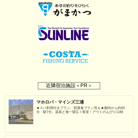
近隣宿泊施設＜PR＞
マホロバ・マインズ三浦
★スパ利用付きプラン、部屋食プラン等も★都内から約60
分・駅7分。温泉と海一望広々客室！アウトのんびり11時