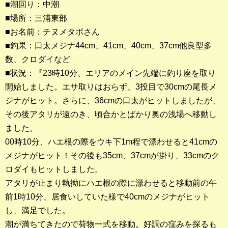
■潮回り：中潮
■場所：三浦東部
釣果ランキング
■お名前：チヌメタボさん
2023年 クロダイ部門
■釣果：口太メジナ44cm、41cm、40cm、37cm他良型多
数、クロダイなど
2023年 メジナ部門
■状況：『23時10分、エリアのメイン先端に釣り座を取り
歴代釣果ランキング
開始しました。エサ取りはおらず、3投目で30cmの尾長メ
クロダイ部門
ジナがヒット。さらに、36cmの口太がヒットしましたが、
その後アタリが遠のき、頃合かとばかり奥の浅場へ移動し
メジナ部門
ました。
00時10分、ハエ根の際をウキ下1m程で漂わせると41cmの
シロギス部門
メジナがヒット！その後も35cm、37cmが掛り、33cmのク
ロダイもヒットしました。
過去の釣果ランキング
アタリが止まり執拗にハエ根の際に漂わせると移動前の午
前1時10分、居食いしていた様で40cmのメジナがヒット
ブログ・釣行記
し、満足でした。
スタッフブログ
潮が満ちてきたので荷物一式を移動。好調の窪みを探るも