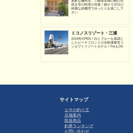
新鮮な磯料理、三崎港名物の鮪の兜
焼き等の料理が自慢！静かで夕日の
綺麗な諸磯湾でゆったりお過ごし下
さい
ミコノスリゾート・三浦
2019年OPEN！白とブルーを基調と
したビーチフロントの全館漆喰塗コ
ンセプトリゾートホテル！PetもOK
サイトマップ
エサの釣り王
店舗案内
取扱商品
釣果ランキング
お問い合わせ