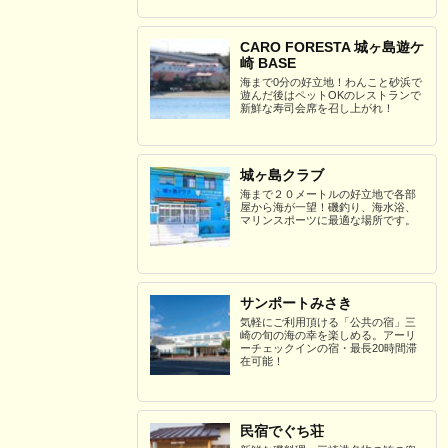
CARO FORESTA 城ヶ島遊ケ
崎 BASE
海まで0分の好立地！わんこと砂浜で
遊んだ後はペットOKのレストランで
新鮮な寿司会席を召し上がれ！
城ヶ島クラブ
海まで２０メートルの好立地で各部
屋から海が一望！磯釣り、海水浴、
マリンスポーツに最適な場所です。
サンポートみさき
気軽にご利用頂ける「公共の宿」三
崎の旬の海の幸を楽しめる。アーリ
ーチェックインの宿・最長20時間滞
在可能！
民宿でぐち荘