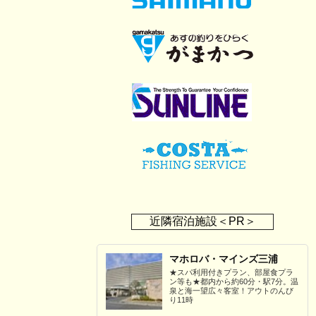
近隣宿泊施設＜PR＞
マホロバ・マインズ三浦
★スパ利用付きプラン、部屋食プラ
ン等も★都内から約60分・駅7分。温
泉と海一望広々客室！アウトのんび
り11時