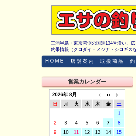
三浦半島・東京湾側の国道134号沿い、
釣果情報（クロダイ・メジナ・シロギス
H O M E
店 舗 案 内
取 扱 商 品
釣
営業カレンダー
2026年 8月
日
月
火
水
木
金
土
1
2
3
4
5
6
7
8
9
10
11
12
13
14
15