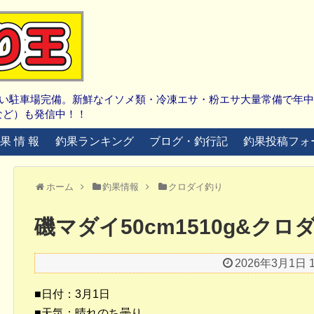
広い駐車場完備。新鮮なイソメ類・冷凍エサ・粉エサ大量常備で年
など）も発信中！！
 果 情 報
釣果ランキング
ブログ・釣行記
釣果投稿フォ
ホーム
釣果情報
クロダイ釣り
磯マダイ50cm1510g&クロ
2026年3月1日 1
■日付：3月1日
■天気：晴れのち曇り