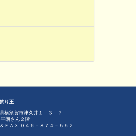
釣り王
県横須賀市津久井１－３－７
 平朗さん２階
＆ＦＡＸ ０４６－８７４－５５２