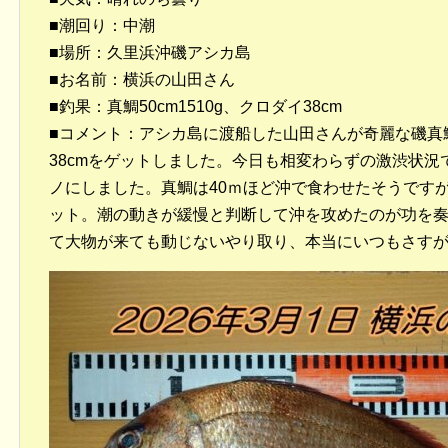
■潮回り：中潮
■場所：久里浜沖磯アシカ島
■お名前：横浜の山田さん
■釣果：真鯛50cm1510g、クロダイ38cm
■コメント：アシカ島に渡船した山田さんが奇麗な磯真鯛
38cmをゲットしました。今日も相変わらずの激渋状
ノにしました。真鯛は40ｍほど沖で食わせたそうです
ット。潮の動きが緩慢と判断して沖を攻めたのが功を
て大物が来ても動じないやり取り、本当にいつもさす