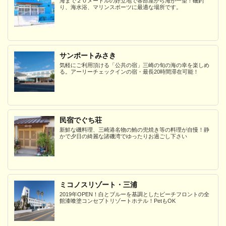
海まで２０メートルの好立地で各部屋から海が一望！磯釣
り、海水浴、マリンスポーツに最適な場所です。
サンポートみさき
気軽にご利用頂ける「公共の宿」三崎の旬の海の幸を楽しめ
る。アーリーチェックインの宿・最長20時間滞在可能！
民宿でぐち荘
新鮮な磯料理、三崎港名物の鮪の兜焼き等の料理が自慢！静
かで夕日の綺麗な諸磯湾でゆったりお過ごし下さい
ミコノスリゾート・三浦
2019年OPEN！白とブルーを基調としたビーチフロントの全
館漆喰塗コンセプトリゾートホテル！PetもOK