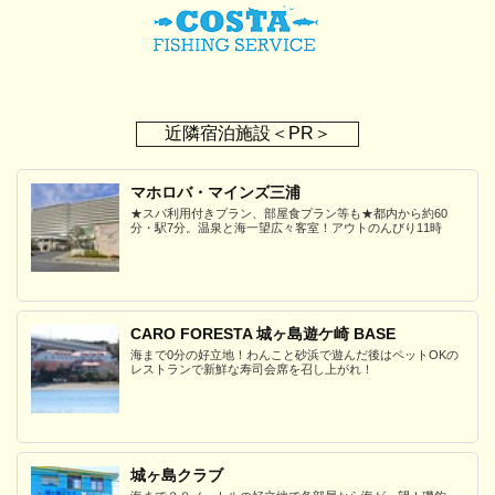
近隣宿泊施設＜PR＞
マホロバ・マインズ三浦
★スパ利用付きプラン、部屋食プラン等も★都内から約60
分・駅7分。温泉と海一望広々客室！アウトのんびり11時
CARO FORESTA 城ヶ島遊ケ崎 BASE
海まで0分の好立地！わんこと砂浜で遊んだ後はペットOKの
レストランで新鮮な寿司会席を召し上がれ！
城ヶ島クラブ