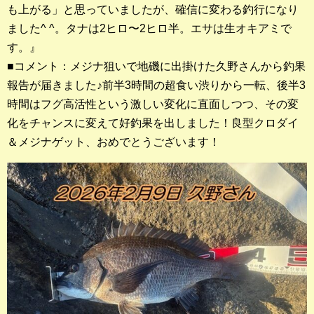
も上がる」と思っていましたが、確信に変わる釣行になり
店長釣行記
ました^ ^。タナは2ヒロ〜2ヒロ半。エサは生オキアミで
スタッフ釣行記
す。』
■コメント：メジナ狙いで地磯に出掛けた久野さんから釣果
釣果投稿フォーム
報告が届きました♪前半3時間の超食い渋りから一転、後半3
時間はフグ高活性という激しい変化に直面しつつ、その変
お問い合わせ
化をチャンスに変えて好釣果を出しました！良型クロダイ
＆メジナゲット、おめでとうございます！