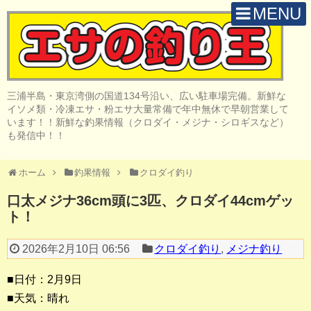
MENU
H O M E
店 舗 案 内
三浦半島・東京湾側の国道134号沿い、広い駐車場完備。新鮮な
取 扱 商 品
イソメ類・冷凍エサ・粉エサ大量常備で年中無休で早朝営業して
います！！新鮮な釣果情報（クロダイ・メジナ・シロギスなど）
釣 果 情 報
も発信中！！
クロダイ釣り
ホーム
釣果情報
クロダイ釣り
メジナ釣り
口太メジナ36cm頭に3匹、クロダイ44cmゲッ
ト！
投げ・堤防釣り
陸っぱりルアー
2026年2月10日 06:56
クロダイ釣り
,
メジナ釣り
船・ボート釣り
■日付：2月9日
■天気：晴れ
その他の釣り