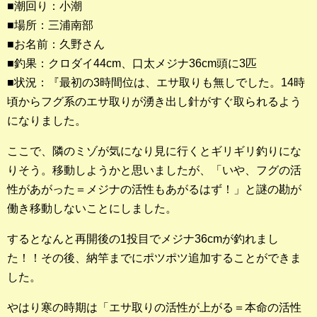
■潮回り：小潮
■場所：三浦南部
釣果ランキング
■お名前：久野さん
2023年 クロダイ部門
■釣果：クロダイ44cm、口太メジナ36cm頭に3匹
■状況：『最初の3時間位は、エサ取りも無しでした。14時
2023年 メジナ部門
頃からフグ系のエサ取りが湧き出し針がすぐ取られるよう
歴代釣果ランキング
になりました。
クロダイ部門
ここで、隣のミゾが気になり見に行くとギリギリ釣りにな
メジナ部門
りそう。移動しようかと思いましたが、「いや、フグの活
性があがった＝メジナの活性もあがるはず！」と謎の勘が
シロギス部門
働き移動しないことにしました。
過去の釣果ランキング
するとなんと再開後の1投目でメジナ36cmが釣れまし
た！！その後、納竿までにポツポツ追加することができま
ブログ・釣行記
した。
スタッフブログ
やはり寒の時期は「エサ取りの活性が上がる＝本命の活性