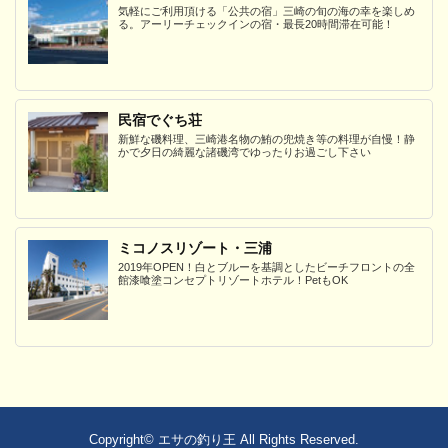
気軽にご利用頂ける「公共の宿」三崎の旬の海の幸を楽しめ
る。アーリーチェックインの宿・最長20時間滞在可能！
民宿でぐち荘
新鮮な磯料理、三崎港名物の鮪の兜焼き等の料理が自慢！静
かで夕日の綺麗な諸磯湾でゆったりお過ごし下さい
ミコノスリゾート・三浦
2019年OPEN！白とブルーを基調としたビーチフロントの全
館漆喰塗コンセプトリゾートホテル！PetもOK
Copyright©
エサの釣り王
All Rights Reserved.