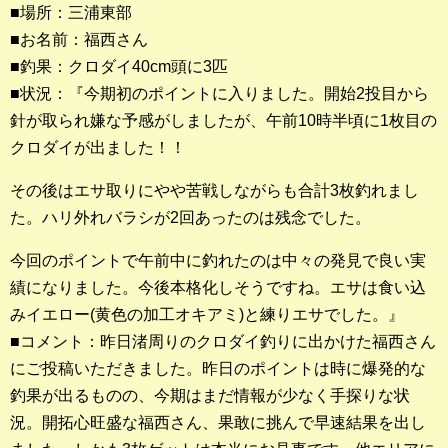
■場所：三浦東部
■お名前：福西さん
釣果ランキング
■釣果：クロダイ40cm頭に3匹
2023年 クロダイ部門
■状況：『今期初のポイントに入りました。開始2投目から
針が取られ嫌な予感がしましたが、午前10時半頃に1枚目の
2023年 メジナ部門
クロダイが出ました！！
歴代釣果ランキング
その後はエサ取りにやや苦戦しながらも合計3枚釣れまし
クロダイ部門
た。ハリ外れバラシが2回あったのは残念でした。
メジナ部門
今回のポイントで午前中に釣れたのは中々の発見で良い実
シロギス部門
績になりました。今後本格化しそうですね。エサは食い込
みイエロー(黄色の加工オキアミ)と練りエサでした。』
過去の釣果ランキング
■コメント：昨日渚周りのクロダイ釣りに出かけた福西さん
にご投稿いただきました。昨日のポイントは時に爆発的な
ブログ・釣行記
釣果が出るものの、今期はまだ情報が少なく手探りな状
況。開拓心旺盛な福西さん、果敢に挑んで早速結果を出し
スタッフブログ