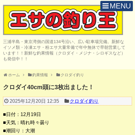
MENU
H O M E
店 舗 案 内
三浦半島・東京湾側の国道134号沿い、広い駐車場完備。新鮮な
取 扱 商 品
イソメ類・冷凍エサ・粉エサ大量常備で年中無休で早朝営業して
います！！新鮮な釣果情報（クロダイ・メジナ・シロギスなど）
釣 果 情 報
も発信中！！
クロダイ釣り
ホーム
釣果情報
クロダイ釣り
メジナ釣り
クロダイ40cm頭に3枚出ました！
投げ・堤防釣り
2025年12月20日 12:35
クロダイ釣り
陸っぱりルアー
■日付：12月19日
船・ボート釣り
■天気：晴れ時々曇り
■潮回り：大潮
その他の釣り