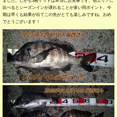
ました。しかも3枚ゲットは本当にお見事です。他エリアに
店長釣行記
比べるとシーズンインが遅れることが多い同ポイント。今
期は早くも結果が出てこの先がとても楽しみですね。おめ
スタッフ釣行記
でとうございます！
釣果投稿フォーム
お問い合わせ