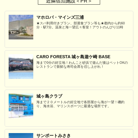
近隣宿泊施設＜PR＞
マホロバ・マインズ三浦
★スパ利用付きプラン、部屋食プラン等も★都内から約60
分・駅7分。温泉と海一望広々客室！アウトのんびり11時
CARO FORESTA 城ヶ島遊ケ崎 BASE
海まで0分の好立地！わんこと砂浜で遊んだ後はペットOKの
レストランで新鮮な寿司会席を召し上がれ！
城ヶ島クラブ
海まで２０メートルの好立地で各部屋から海が一望！磯釣
り、海水浴、マリンスポーツに最適な場所です。
サンポートみさき