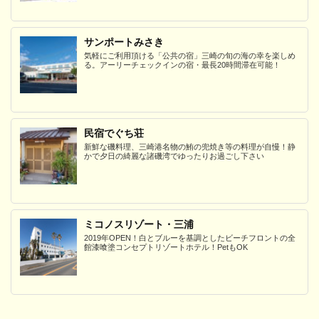
サンポートみさき
気軽にご利用頂ける「公共の宿」三崎の旬の海の幸を楽しめ
る。アーリーチェックインの宿・最長20時間滞在可能！
民宿でぐち荘
新鮮な磯料理、三崎港名物の鮪の兜焼き等の料理が自慢！静
かで夕日の綺麗な諸磯湾でゆったりお過ごし下さい
ミコノスリゾート・三浦
2019年OPEN！白とブルーを基調としたビーチフロントの全
館漆喰塗コンセプトリゾートホテル！PetもOK