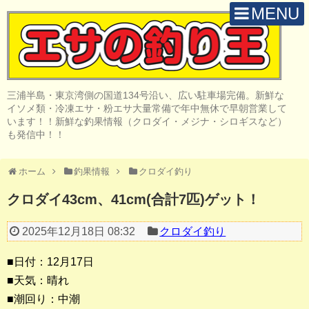
MENU
H O M E
店 舗 案 内
三浦半島・東京湾側の国道134号沿い、広い駐車場完備。新鮮な
取 扱 商 品
イソメ類・冷凍エサ・粉エサ大量常備で年中無休で早朝営業して
います！！新鮮な釣果情報（クロダイ・メジナ・シロギスなど）
釣 果 情 報
も発信中！！
クロダイ釣り
ホーム
釣果情報
クロダイ釣り
メジナ釣り
クロダイ43cm、41cm(合計7匹)ゲット！
投げ・堤防釣り
2025年12月18日 08:32
クロダイ釣り
陸っぱりルアー
■日付：12月17日
船・ボート釣り
■天気：晴れ
■潮回り：中潮
その他の釣り