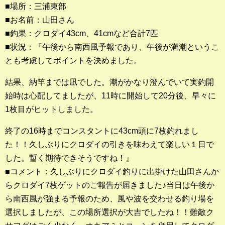
■場所：三浦東部
■お名前：山田さん
釣果ランキング
■釣果：クロダイ43cm、41cmなど合計7匹
2023年 クロダイ部門
■状況：『午後から南西風予報であり、午後が満潮というこ
とも考慮してポイントを決めました。
2023年 メジナ部門
結果、納竿までは凪でした。潮がかなり澄んでいて実釣開
歴代釣果ランキング
始時は心配してましたが、11時に開始して20分後、早々に
クロダイ部門
1枚目がヒットしました。
メジナ部門
終了の16時までコンスタントに43cm頭に7枚釣れまし
シロギス部門
た！！久しぶりにクロダイの引きを味わえて楽しい１日で
した。暫く期待できそうですね！』
過去の釣果ランキング
■コメント：久しぶりにクロダイ釣りに出掛けた山田さんか
らクロダイ7枚ゲットのご報告が届きました♪当日は午後か
ブログ・釣行記
ら南西風が強まる予報のため、風や波を交わせる釣り場を
選択しましたが、この場所選択が大吉でしたね！！難敵ク
スタッフブログ