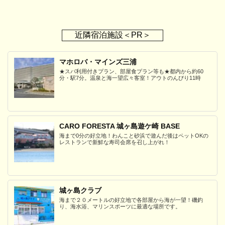
近隣宿泊施設＜PR＞
マホロバ・マインズ三浦
★スパ利用付きプラン、部屋食プラン等も★都内から約60
分・駅7分。温泉と海一望広々客室！アウトのんびり11時
CARO FORESTA 城ヶ島遊ケ崎 BASE
海まで0分の好立地！わんこと砂浜で遊んだ後はペットOKの
レストランで新鮮な寿司会席を召し上がれ！
城ヶ島クラブ
海まで２０メートルの好立地で各部屋から海が一望！磯釣
り、海水浴、マリンスポーツに最適な場所です。