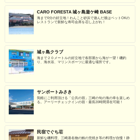
CARO FORESTA 城ヶ島遊ケ崎 BASE
海まで0分の好立地！わんこと砂浜で遊んだ後はペットOKの
レストランで新鮮な寿司会席を召し上がれ！
城ヶ島クラブ
海まで２０メートルの好立地で各部屋から海が一望！磯釣
り、海水浴、マリンスポーツに最適な場所です。
サンポートみさき
気軽にご利用頂ける「公共の宿」三崎の旬の海の幸を楽しめ
る。アーリーチェックインの宿・最長20時間滞在可能！
民宿でぐち荘
新鮮な磯料理、三崎港名物の鮪の兜焼き等の料理が自慢！静