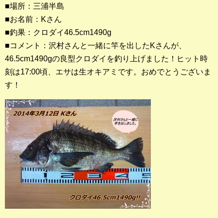
■場所：三浦半島
■お名前：Kさん
釣果ランキング
■釣果：クロダイ46.5cm1490g
2023年 クロダイ部門
■コメント：沢村さんと一緒に竿を出したKさんが、
46.5cm1490gの良型クロダイを釣り上げました！ヒット時
2023年 メジナ部門
刻は17:00頃、エサは生オキアミです。おめでとうございま
歴代釣果ランキング
す！
クロダイ部門
メジナ部門
シロギス部門
過去の釣果ランキング
ブログ・釣行記
スタッフブログ