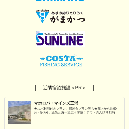
近隣宿泊施設＜PR＞
マホロバ・マインズ三浦
★スパ利用付きプラン、部屋食プラン等も★都内から約60
分・駅7分。温泉と海一望広々客室！アウトのんびり11時