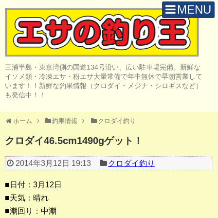
MENU
H O M E
店 舗 案 内
三浦半島・東京湾側の国道134号沿い、広い駐車場完備。新鮮な
取 扱 商 品
イソメ類・冷凍エサ・粉エサ大量常備で年中無休で早朝営業して
います！！新鮮な釣果情報（クロダイ・メジナ・シロギスなど）
釣 果 情 報
も発信中！！
クロダイ釣り
ホーム
釣果情報
クロダイ釣り
メジナ釣り
クロダイ46.5cm1490gゲット！
投げ・堤防釣り
2014年3月12日 19:13
クロダイ釣り
陸っぱりルアー
■日付：3月12日
船・ボート釣り
■天気：晴れ
■潮回り：中潮
その他の釣り