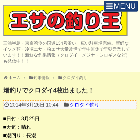
MENU
H O M E
店 舗 案 内
三浦半島・東京湾側の国道134号沿い、広い駐車場完備。新鮮な
取 扱 商 品
イソメ類・冷凍エサ・粉エサ大量常備で年中無休で早朝営業して
います！！新鮮な釣果情報（クロダイ・メジナ・シロギスなど）
釣 果 情 報
も発信中！！
クロダイ釣り
ホーム
釣果情報
クロダイ釣り
メジナ釣り
渚釣りでクロダイ4枚出ました！
投げ・堤防釣り
2014年3月26日 10:44
クロダイ釣り
陸っぱりルアー
■日付：3月25日
船・ボート釣り
■天気：晴れ
■潮回り：長潮
その他の釣り