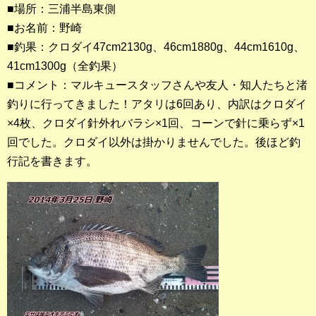
■場所：三浦半島東側
■お名前：野崎
釣果ランキング
■釣果：クロダイ47cm2130g、46cm1880g、44cm1610g、
2023年 クロダイ部門
41cm1300g（全釣果）
■コメント：マルキュースタッフさんや友人・知人たちと渚
2023年 メジナ部門
釣りに行ってきました！アタリは6回あり、内訳はクロダイ
歴代釣果ランキング
×4枚、クロダイ針外れバラシ×1回、コーンで針に乗らず×1
クロダイ部門
回でした。クロダイ以外は掛かりませんでした。後ほど釣
行記を書きます。
メジナ部門
シロギス部門
過去の釣果ランキング
ブログ・釣行記
スタッフブログ