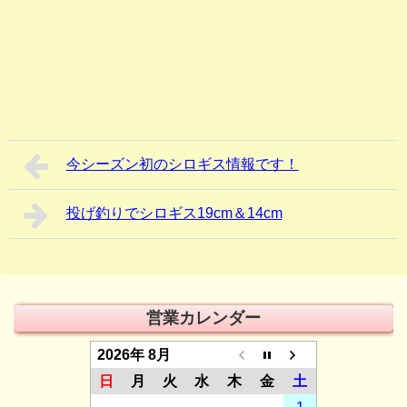
今シーズン初のシロギス情報です！
投げ釣りでシロギス19cm＆14cm
営業カレンダー
2026年 8月
日
月
火
水
木
金
土