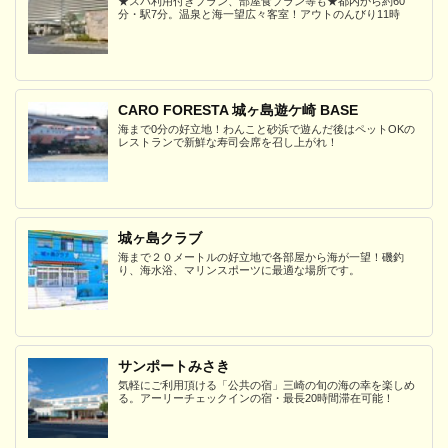
★スパ利用付きプラン、部屋食プラン等も★都内から約60
分・駅7分。温泉と海一望広々客室！アウトのんびり11時
CARO FORESTA 城ヶ島遊ケ崎 BASE
海まで0分の好立地！わんこと砂浜で遊んだ後はペットOKの
レストランで新鮮な寿司会席を召し上がれ！
城ヶ島クラブ
海まで２０メートルの好立地で各部屋から海が一望！磯釣
り、海水浴、マリンスポーツに最適な場所です。
サンポートみさき
気軽にご利用頂ける「公共の宿」三崎の旬の海の幸を楽しめ
る。アーリーチェックインの宿・最長20時間滞在可能！