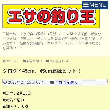
MENU
H O M E
店 舗 案 内
三浦半島・東京湾側の国道134号沿い、広い駐車場完備。新鮮な
取 扱 商 品
イソメ類・冷凍エサ・粉エサ大量常備で年中無休で早朝営業して
います！！新鮮な釣果情報（クロダイ・メジナ・シロギスなど）
釣 果 情 報
も発信中！！
クロダイ釣り
ホーム
釣果情報
クロダイ釣り
メジナ釣り
クロダイ45cm、45cm連続ヒット！
投げ・堤防釣り
2025年2月15日 09:44
クロダイ釣り
陸っぱりルアー
■日付：2月13日
船・ボート釣り
■天気：晴れ
■潮回り：大潮
その他の釣り