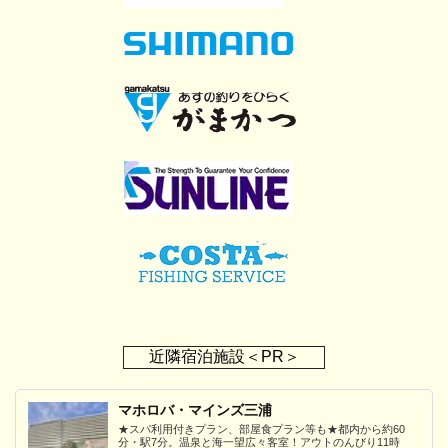
近隣宿泊施設＜PR＞
マホロバ・マインズ三浦
★スパ利用付きプラン、部屋食プラン等も★都内から約60
分・駅7分。温泉と海一望広々客室！アウトのんびり11時