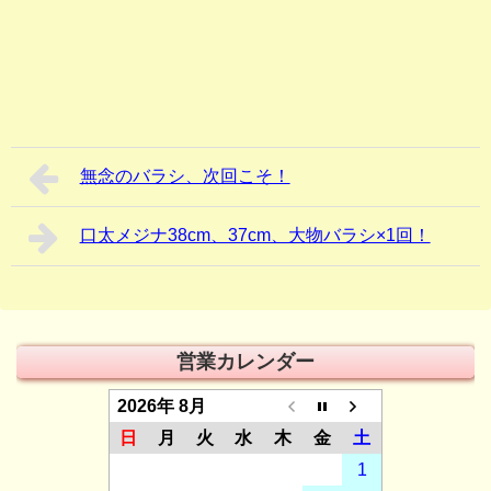
無念のバラシ、次回こそ！
口太メジナ38cm、37cm、大物バラシ×1回！
営業カレンダー
2026年 8月
日
月
火
水
木
金
土
1