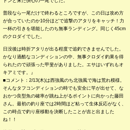
ドンと来た快心の一尾でした。
店長釣行記
普段なら一尾だけで終わるところですが、この日は攻め方
スタッフ釣行記
が合っていたのか10分ほどで追撃のアタリをキャッチ！力
一杯の引きを堪能したのち無事ランディング。同じく45cm
釣果投稿フォーム
のクロダイでした。
お問い合わせ
日没後は時折アタリが出る程度で追釣できませんでした。
かなり過酷なコンディションの中、無事クロダイ釣果を得
られたので頑張った甲斐がありました。エサはいずれもオ
キアミです。』
■コメント：2/13(木)は西強風のち北強風で海は荒れ模様。
そんなタフコンディションの時でも安全に竿が出せて、な
おかつ良型魚の確率が跳ね上がるポイントに向かった藤田
さん。最初の釣り座では2時間ほど粘って生体反応がなく、
この時点で釣り座移動を決断したことが吉と出ました
ね！！