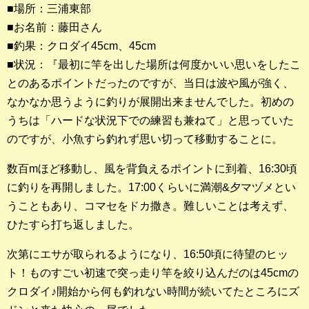
■場所：三浦東部
■お名前：藤田さん
釣果ランキング
■釣果：クロダイ45cm、45cm
2023年 クロダイ部門
■状況：『最初に竿を出した場所は何度かいい思いをしたこ
とのあるポイントだったのですが、当日は波や風が強く、
2023年 メジナ部門
なかなか思うように釣りが展開出来ませんでした。初めの
歴代釣果ランキング
うちは「ハードな状況下での練習も兼ねて」と思っていた
クロダイ部門
のですが、小魚すら釣れず思い切って移動することに。
メジナ部門
数百mほど移動し、風を背負えるポイントに到着、16:30頃
に釣りを再開しました。17:00くらいに満潮&夕マヅメとい
シロギス部門
うこともあり、コマセをドカ撒き。難しいことは考えず、
ひたすら打ち返しました。
過去の釣果ランキング
次第にエサが取られるようになり、16:50頃に待望のヒッ
ブログ・釣行記
ト！ものすごい初速で突っ走り竿を絞り込んだのは45cmの
クロダイ♪開始から何も釣れない時間が続いてたところにズ
スタッフブログ