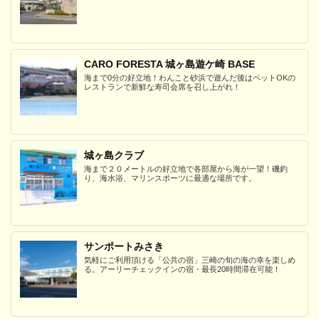
CARO FORESTA 城ヶ島遊ケ崎 BASE
海まで0分の好立地！わんこと砂浜で遊んだ後はペットOKの
レストランで新鮮な寿司会席を召し上がれ！
城ヶ島クラブ
海まで２０メートルの好立地で各部屋から海が一望！磯釣
り、海水浴、マリンスポーツに最適な場所です。
サンポートみさき
気軽にご利用頂ける「公共の宿」三崎の旬の海の幸を楽しめ
る。アーリーチェックインの宿・最長20時間滞在可能！