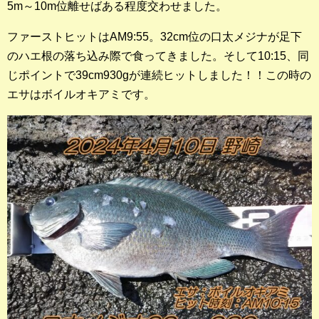
5m～10m位離せばある程度交わせました。
店長釣行記
ファーストヒットはAM9:55。32cm位の口太メジナが足下
スタッフ釣行記
のハエ根の落ち込み際で食ってきました。そして10:15、同
じポイントで39cm930gが連続ヒットしました！！この時の
釣果投稿フォーム
エサはボイルオキアミです。
お問い合わせ