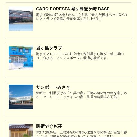
CARO FORESTA 城ヶ島遊ケ崎 BASE
海まで0分の好立地！わんこと砂浜で遊んだ後はペットOKの
レストランで新鮮な寿司会席を召し上がれ！
城ヶ島クラブ
海まで２０メートルの好立地で各部屋から海が一望！磯釣
り、海水浴、マリンスポーツに最適な場所です。
サンポートみさき
気軽にご利用頂ける「公共の宿」三崎の旬の海の幸を楽しめ
る。アーリーチェックインの宿・最長20時間滞在可能！
民宿でぐち荘
新鮮な磯料理、三崎港名物の鮪の兜焼き等の料理が自慢！静
かで夕日の綺麗な諸磯湾でゆったりお過ごし下さい