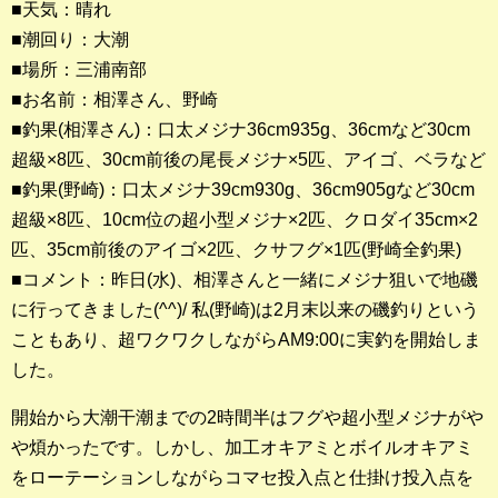
■天気：晴れ
■潮回り：大潮
釣果ランキング
■場所：三浦南部
2023年 クロダイ部門
■お名前：相澤さん、野崎
■釣果(相澤さん)：口太メジナ36cm935g、36cmなど30cm
2023年 メジナ部門
超級×8匹、30cm前後の尾長メジナ×5匹、アイゴ、ベラなど
歴代釣果ランキング
■釣果(野崎)：口太メジナ39cm930g、36cm905gなど30cm
クロダイ部門
超級×8匹、10cm位の超小型メジナ×2匹、クロダイ35cm×2
匹、35cm前後のアイゴ×2匹、クサフグ×1匹(野崎全釣果)
メジナ部門
■コメント：昨日(水)、相澤さんと一緒にメジナ狙いで地磯
に行ってきました(^^)/ 私(野崎)は2月末以来の磯釣りという
シロギス部門
こともあり、超ワクワクしながらAM9:00に実釣を開始しま
した。
過去の釣果ランキング
開始から大潮干潮までの2時間半はフグや超小型メジナがや
ブログ・釣行記
や煩かったです。しかし、加工オキアミとボイルオキアミ
スタッフブログ
をローテーションしながらコマセ投入点と仕掛け投入点を