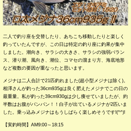
二人で釣り座を交替したり、あちこち移動したりと楽しく
釣っていたんですが、この日は特定の釣り座に釣果が集中
しました。潮向き、サラシの大きさ、サラシの強弱バラン
ス、潜り潮、風向き、潮位、コマセの溜まり方、海底地形
など複数の要因が重なったと思います。
メジナは二人合計で21匹釣れました(超小型メジナは除く)。
相澤さんが釣った36cm935gは良く肥えたメジナでこの日の
最重量。私が釣った39cm930gは少し痩せていましたが、約
半数はお腹がパンパン！！白子が出ているメジナが2匹いま
した。乗っ込みメジナはもうしばらく楽しめそうです!(^^)!
【実釣時間】AM9:00～18:15