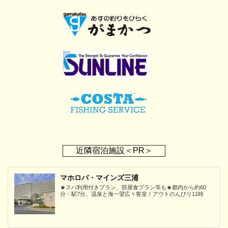
近隣宿泊施設＜PR＞
マホロバ・マインズ三浦
★スパ利用付きプラン、部屋食プラン等も★都内から約60
分・駅7分。温泉と海一望広々客室！アウトのんびり11時