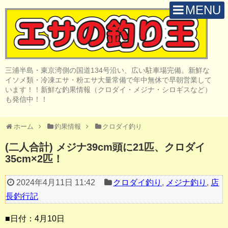
MENU
H O M E
店 舗 案 内
三浦半島・東京湾側の国道134号沿い、広い駐車場完備。新鮮な
取 扱 商 品
イソメ類・冷凍エサ・粉エサ大量常備で年中無休で早朝営業して
います！！新鮮な釣果情報（クロダイ・メジナ・シロギスなど）
釣 果 情 報
も発信中！！
クロダイ釣り
ホーム
釣果情報
クロダイ釣り
メジナ釣り
(二人合計) メジナ39cm頭に21匹、クロダイ
35cm×2匹！
投げ・堤防釣り
陸っぱりルアー
2024年4月11日 11:42
クロダイ釣り
,
メジナ釣り
,
店
長釣行記
船・ボート釣り
■日付：4月10日
その他の釣り