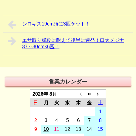
シロギス19cm頭に3匹ゲット！
エサ取り猛攻に耐えて後半に連発！口太メジナ
37～30cm×6匹！
営業カレンダー
2026年 8月
日
月
火
水
木
金
土
1
2
3
4
5
6
7
8
9
10
11
12
13
14
15