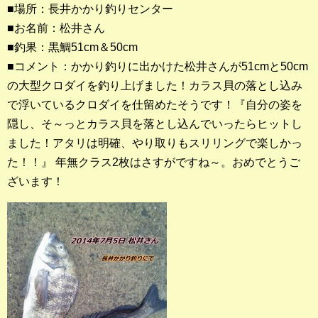
■場所：長井かかり釣りセンター
■お名前：松井さん
釣果ランキング
■釣果：黒鯛51cm＆50cm
2023年 クロダイ部門
■コメント：かかり釣りに出かけた松井さんが51cmと50cm
の大型クロダイを釣り上げました！カラス貝の落とし込み
2023年 メジナ部門
で浮いているクロダイを仕留めたそうです！『自分の姿を
歴代釣果ランキング
隠し、そ～っとカラス貝を落とし込んでいったらヒットし
クロダイ部門
ました！アタリは明確、やり取りもスリリングで楽しかっ
た！！』 年無クラス2枚はさすがですね～。おめでとうご
メジナ部門
ざいます！
シロギス部門
過去の釣果ランキング
ブログ・釣行記
スタッフブログ