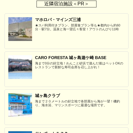
近隣宿泊施設＜PR＞
マホロバ・マインズ三浦
★スパ利用付きプラン、部屋食プラン等も★都内から約60
分・駅7分。温泉と海一望広々客室！アウトのんびり11時
CARO FORESTA 城ヶ島遊ケ崎 BASE
海まで0分の好立地！わんこと砂浜で遊んだ後はペットOKの
レストランで新鮮な寿司会席を召し上がれ！
城ヶ島クラブ
海まで２０メートルの好立地で各部屋から海が一望！磯釣
り、海水浴、マリンスポーツに最適な場所です。