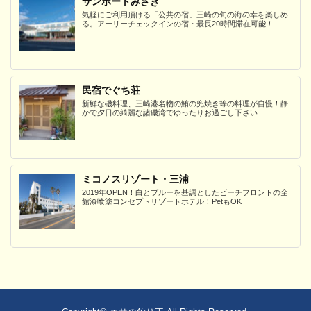
サンポートみさき
気軽にご利用頂ける「公共の宿」三崎の旬の海の幸を楽しめ
る。アーリーチェックインの宿・最長20時間滞在可能！
民宿でぐち荘
新鮮な磯料理、三崎港名物の鮪の兜焼き等の料理が自慢！静
かで夕日の綺麗な諸磯湾でゆったりお過ごし下さい
ミコノスリゾート・三浦
2019年OPEN！白とブルーを基調としたビーチフロントの全
館漆喰塗コンセプトリゾートホテル！PetもOK