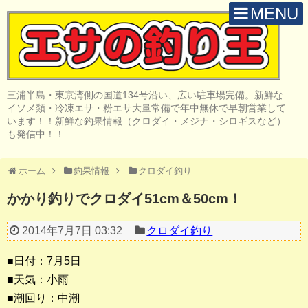
MENU
H O M E
店 舗 案 内
三浦半島・東京湾側の国道134号沿い、広い駐車場完備。新鮮な
取 扱 商 品
イソメ類・冷凍エサ・粉エサ大量常備で年中無休で早朝営業して
います！！新鮮な釣果情報（クロダイ・メジナ・シロギスなど）
釣 果 情 報
も発信中！！
クロダイ釣り
ホーム
釣果情報
クロダイ釣り
メジナ釣り
かかり釣りでクロダイ51cm＆50cm！
投げ・堤防釣り
2014年7月7日 03:32
クロダイ釣り
陸っぱりルアー
■日付：7月5日
船・ボート釣り
■天気：小雨
■潮回り：中潮
その他の釣り