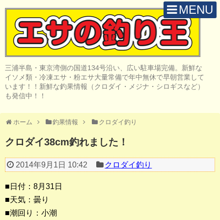
MENU
H O M E
店 舗 案 内
三浦半島・東京湾側の国道134号沿い、広い駐車場完備。新鮮な
取 扱 商 品
イソメ類・冷凍エサ・粉エサ大量常備で年中無休で早朝営業して
います！！新鮮な釣果情報（クロダイ・メジナ・シロギスなど）
釣 果 情 報
も発信中！！
クロダイ釣り
ホーム
釣果情報
クロダイ釣り
メジナ釣り
クロダイ38cm釣れました！
投げ・堤防釣り
2014年9月1日 10:42
クロダイ釣り
陸っぱりルアー
■日付：8月31日
船・ボート釣り
■天気：曇り
■潮回り：小潮
その他の釣り