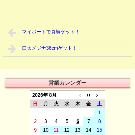
マイボートで真鯛ゲット！
口太メジナ36cmゲット！
営業カレンダー
2026年 8月
日
月
火
水
木
金
土
1
2
3
4
5
6
7
8
9
10
11
12
13
14
15