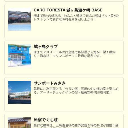
CARO FORESTA 城ヶ島遊ケ崎 BASE
海まで0分の好立地！わんこと砂浜で遊んだ後はペットOKの
レストランで新鮮な寿司会席を召し上がれ！
城ヶ島クラブ
海まで２０メートルの好立地で各部屋から海が一望！磯釣
り、海水浴、マリンスポーツに最適な場所です。
サンポートみさき
気軽にご利用頂ける「公共の宿」三崎の旬の海の幸を楽しめ
る。アーリーチェックインの宿・最長20時間滞在可能！
民宿でぐち荘
新鮮な磯料理、三崎港名物の鮪の兜焼き等の料理が自慢！静