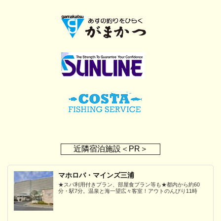
近隣宿泊施設＜PR＞
マホロバ・マインズ三浦
★スパ利用付きプラン、部屋食プラン等も★都内から約60
分・駅7分。温泉と海一望広々客室！アウトのんびり11時