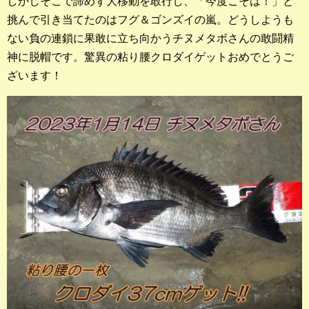
しかしそこで諦めず大移動を敢行し、「今度こそは！」と
店長釣行記
挑んで引き当てたのはフグ＆ゴンズイの嵐。どうしようも
ない負の連鎖に果敢に立ち向かうチヌメタボさんの敢闘精
スタッフ釣行記
神に脱帽です。驚異の粘り腰クロダイゲットおめでとうご
ざいます！
釣果投稿フォーム
お問い合わせ