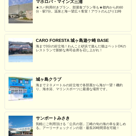
マホロバ・マインズ三浦
★スパ利用付きプラン、部屋食プラン等も★都内から約60
分・駅7分。温泉と海一望広々客室！アウトのんびり11時
CARO FORESTA 城ヶ島遊ケ崎 BASE
海まで0分の好立地！わんこと砂浜で遊んだ後はペットOKの
レストランで新鮮な寿司会席を召し上がれ！
城ヶ島クラブ
海まで２０メートルの好立地で各部屋から海が一望！磯釣
り、海水浴、マリンスポーツに最適な場所です。
サンポートみさき
気軽にご利用頂ける「公共の宿」三崎の旬の海の幸を楽しめ
る。アーリーチェックインの宿・最長20時間滞在可能！