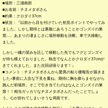
■場所：三浦南部
■お名前：チヌメタボさん
釣果ランキング
■釣果：クロダイ37cm
2023年 クロダイ部門
■状況：『以前から目を付けていた初見ポイントでやってみ
ました。しかし期待とは裏腹にあろうことかゴンズイの巣
2023年 メジナ部門
窟…。あまりの凄まじさに場所移動を決断。車で大移動し
歴代釣果ランキング
ました。
クロダイ部門
しかし一縷の望みを託して移動した先でもフグとゴンズイ
メジナ部門
が待ち構えておりました。執念でなんとかクロダイ37cmが
きてくれました。また次回頑張ります！』
シロギス部門
■コメント：チヌメタボさんから驚異の粘り腰報告が届きま
した♪事前に入念な下見を重ね、期待に胸を膨らませながら
過去の釣果ランキング
挑んだ初場所。そこで引き当てたのはなんとゴンズイの巣
窟！！相当ガッカリなチヌメタボさんだったことでしょ
ブログ・釣行記
う。心が折れてしまいそうな局面です。
スタッフブログ