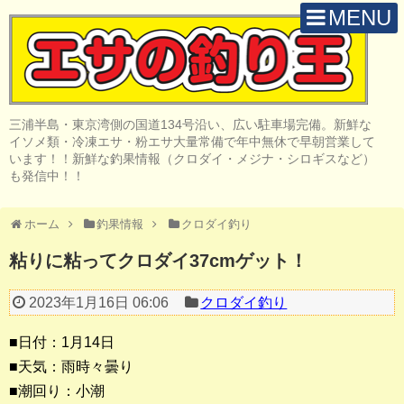
MENU
H O M E
店 舗 案 内
三浦半島・東京湾側の国道134号沿い、広い駐車場完備。新鮮な
取 扱 商 品
イソメ類・冷凍エサ・粉エサ大量常備で年中無休で早朝営業して
います！！新鮮な釣果情報（クロダイ・メジナ・シロギスなど）
釣 果 情 報
も発信中！！
クロダイ釣り
ホーム
釣果情報
クロダイ釣り
メジナ釣り
粘りに粘ってクロダイ37cmゲット！
投げ・堤防釣り
2023年1月16日 06:06
クロダイ釣り
陸っぱりルアー
■日付：1月14日
船・ボート釣り
■天気：雨時々曇り
■潮回り：小潮
その他の釣り