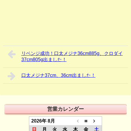
リベンジ成功！口太メジナ36cm885g、クロダイ
37cm805g出ました！
口太メジナ37cm、36cm出ました！
営業カレンダー
2026年 8月
日
月
火
水
木
金
土