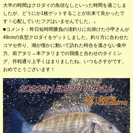
大半の時間はクロダイの魚信なしといった時間を過ごしま
店長釣行記
したが、どうにか1枚ゲットすることが出来て良かったで
スタッフ釣行記
す！心配していたフグはいませんでした。』
■コメント：昨日短時間勝負の渚釣りに出掛けた小甲さんが
釣果投稿フォーム
49cmの良型クロダイをゲットしました。釣り方に合わせた
コマセ作り、潮が僅かに動いて訪れた時合を逃さない集中
お問い合わせ
力、前アタリ→本アタリまでの我慢と合わせのタイミン
グ、作戦通り上手くはまりましたね。いつもさすがです。
おめでとうございます！