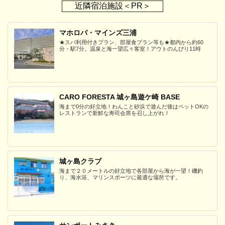
近隣宿泊施設＜PR＞
マホロバ・マインズ三浦
★スパ利用付きプラン、部屋食プラン等も★都内から約60
分・駅7分。温泉と海一望広々客室！アウトのんびり11時
CARO FORESTA 城ヶ島遊ケ崎 BASE
海まで0分の好立地！わんこと砂浜で遊んだ後はペットOKの
レストランで新鮮な寿司会席を召し上がれ！
城ヶ島クラブ
海まで２０メートルの好立地で各部屋から海が一望！磯釣
り、海水浴、マリンスポーツに最適な場所です。