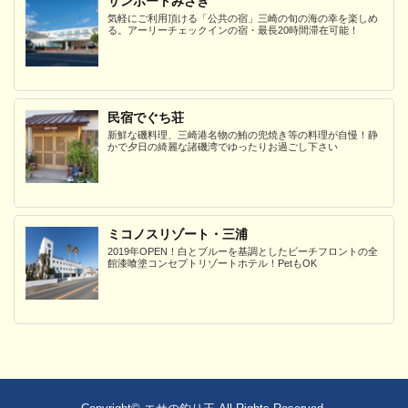
サンポートみさき
気軽にご利用頂ける「公共の宿」三崎の旬の海の幸を楽しめ
る。アーリーチェックインの宿・最長20時間滞在可能！
民宿でぐち荘
新鮮な磯料理、三崎港名物の鮪の兜焼き等の料理が自慢！静
かで夕日の綺麗な諸磯湾でゆったりお過ごし下さい
ミコノスリゾート・三浦
2019年OPEN！白とブルーを基調としたビーチフロントの全
館漆喰塗コンセプトリゾートホテル！PetもOK