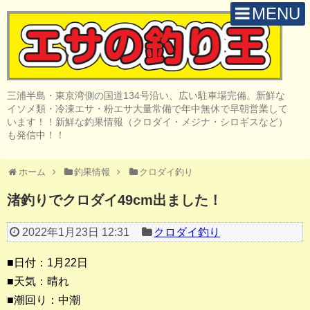
MENU
H O M E
店 舗 案 内
三浦半島・東京湾側の国道134号沿い、広い駐車場完備。新鮮な
取 扱 商 品
イソメ類・冷凍エサ・粉エサ大量常備で年中無休で早朝営業して
います！！新鮮な釣果情報（クロダイ・メジナ・シロギスなど）
釣 果 情 報
も発信中！！
クロダイ釣り
ホーム
釣果情報
クロダイ釣り
メジナ釣り
渚釣りでクロダイ49cm出ました！
投げ・堤防釣り
2022年1月23日 12:31
クロダイ釣り
陸っぱりルアー
■日付：1月22日
船・ボート釣り
■天気：晴れ
■潮回り：中潮
その他の釣り