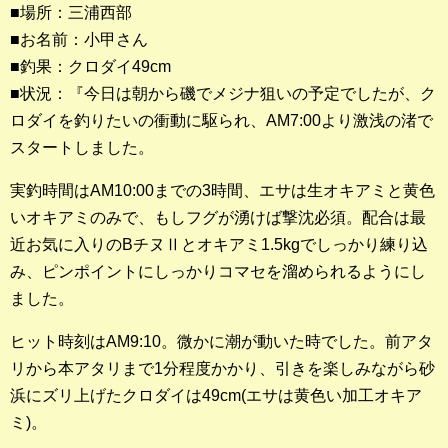
■場所：三浦西部
■お名前：小甲さん
釣果ランキング
■釣果：クロダイ49cm
2023年 クロダイ部門
■状況：『今日は朝から磯でメジナ狙いの予定でしたが、ク
ロダイを釣りたいの衝動に駆られ、AM7:00より激浅の渚で
2023年 メジナ部門
スタートしました。
歴代釣果ランキング
実釣時間はAM10:00までの3時間、エサは生オキアミと黄色
クロダイ部門
いオキアミのみで、もしフグが湧けば撃沈必須。配合は最
メジナ部門
近お気に入りのBチヌⅡとオキアミ1.5kgでしっかり練り込
み、ピンポイントにしっかりコマセを溜められるようにし
シロギス部門
ました。
過去の釣果ランキング
ヒット時刻はAM9:10。微かに潮が動いた時でした。前アタ
リから本アタリまで1分程度かかり、引きを楽しみながら砂
ブログ・釣行記
浜にズリ上げたクロダイは49cm(エサは黄色い加工オキア
ミ)。
スタッフブログ