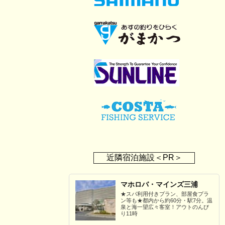
近隣宿泊施設＜PR＞
マホロバ・マインズ三浦
★スパ利用付きプラン、部屋食プラ
ン等も★都内から約60分・駅7分。温
泉と海一望広々客室！アウトのんび
り11時