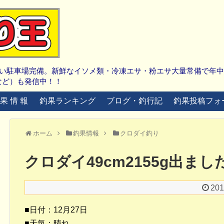
広い駐車場完備。新鮮なイソメ類・冷凍エサ・粉エサ大量常備で年
など）も発信中！！
 果 情 報
釣果ランキング
ブログ・釣行記
釣果投稿フォ
ホーム
釣果情報
クロダイ釣り
クロダイ49cm2155g出まし
20
■日付：12月27日
■天気：晴れ