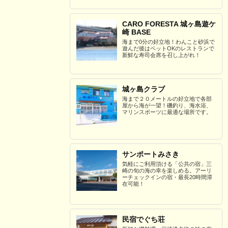
CARO FORESTA 城ヶ島遊ケ
崎 BASE
海まで0分の好立地！わんこと砂浜で
遊んだ後はペットOKのレストランで
新鮮な寿司会席を召し上がれ！
城ヶ島クラブ
海まで２０メートルの好立地で各部
屋から海が一望！磯釣り、海水浴、
マリンスポーツに最適な場所です。
サンポートみさき
気軽にご利用頂ける「公共の宿」三
崎の旬の海の幸を楽しめる。アーリ
ーチェックインの宿・最長20時間滞
在可能！
民宿でぐち荘