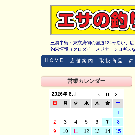
三浦半島・東京湾側の国道134号沿い、
釣果情報（クロダイ・メジナ・シロギス
H O M E
店 舗 案 内
取 扱 商 品
釣
営業カレンダー
2026年 8月
日
月
火
水
木
金
土
1
2
3
4
5
6
7
8
9
10
11
12
13
14
15