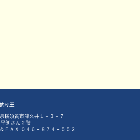
釣り王
県横須賀市津久井１－３－７
 平朗さん２階
＆ＦＡＸ ０４６－８７４－５５２