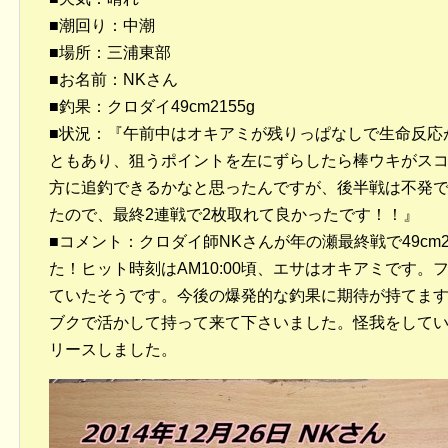
■潮回り：中潮
■場所：三浦東部
■お名前：NKさん
■釣果：クロダイ49cm2155g
■状況：『午前中はオキアミが残りっぱなしで生命反応
ともあり、狙うポイントを左にずらしたら棒ウキがス
方に追釣できるかなと思ったんですが、後半戦は不発
たので、最終2連戦で2枚取れて良かったです！！』
■コメント：クロダイ師NKさんが年の瀬最終戦で49cm
た！ヒット時刻はAM10:00頃、エサはオキアミです
ていたそうです。今後の爆発的な釣果に期待が持てま
ブクで活かして持って来て下さいました。怪我をして
リースしました。