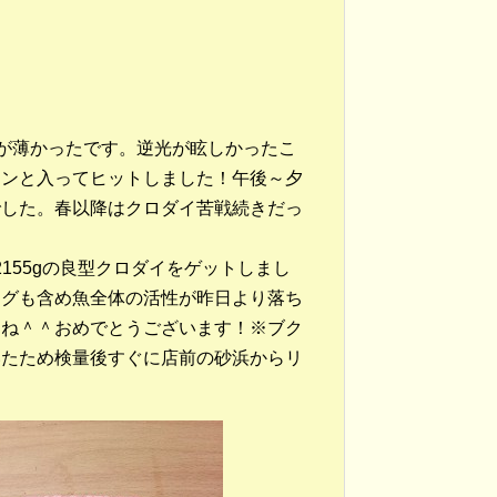
が薄かったです。逆光が眩しかったこ
コンと入ってヒットしました！午後～夕
でした。春以降はクロダイ苦戦続きだっ
2155gの良型クロダイをゲットしまし
。フグも含め魚全体の活性が昨日より落ち
すね＾＾おめでとうございます！※ブク
いたため検量後すぐに店前の砂浜からリ