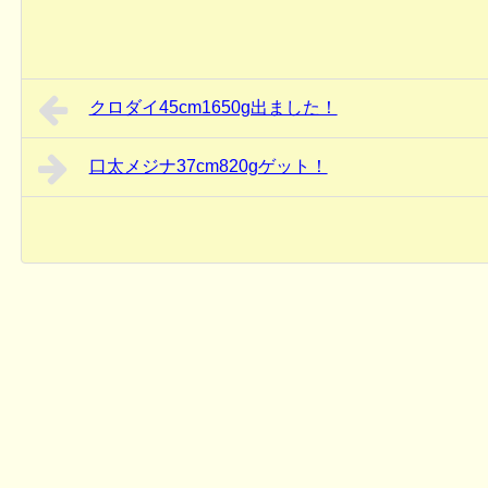
クロダイ45cm1650g出ました！
口太メジナ37cm820gゲット！