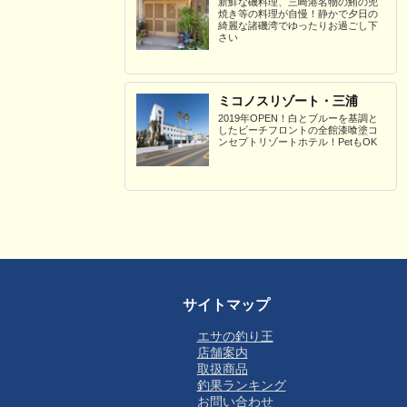
新鮮な磯料理、三崎港名物の鮪の兜
焼き等の料理が自慢！静かで夕日の
綺麗な諸磯湾でゆったりお過ごし下
さい
ミコノスリゾート・三浦
2019年OPEN！白とブルーを基調と
したビーチフロントの全館漆喰塗コ
ンセプトリゾートホテル！PetもOK
サイトマップ
エサの釣り王
店舗案内
取扱商品
釣果ランキング
お問い合わせ