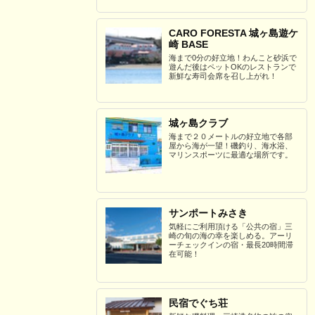
CARO FORESTA 城ヶ島遊ケ
崎 BASE
海まで0分の好立地！わんこと砂浜で
遊んだ後はペットOKのレストランで
新鮮な寿司会席を召し上がれ！
城ヶ島クラブ
海まで２０メートルの好立地で各部
屋から海が一望！磯釣り、海水浴、
マリンスポーツに最適な場所です。
サンポートみさき
気軽にご利用頂ける「公共の宿」三
崎の旬の海の幸を楽しめる。アーリ
ーチェックインの宿・最長20時間滞
在可能！
民宿でぐち荘