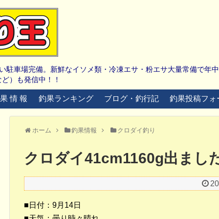
広い駐車場完備。新鮮なイソメ類・冷凍エサ・粉エサ大量常備で年
など）も発信中！！
 果 情 報
釣果ランキング
ブログ・釣行記
釣果投稿フォ
ホーム
釣果情報
クロダイ釣り
クロダイ41cm1160g出まし
2
■日付：9月14日
■天気：曇り時々晴れ