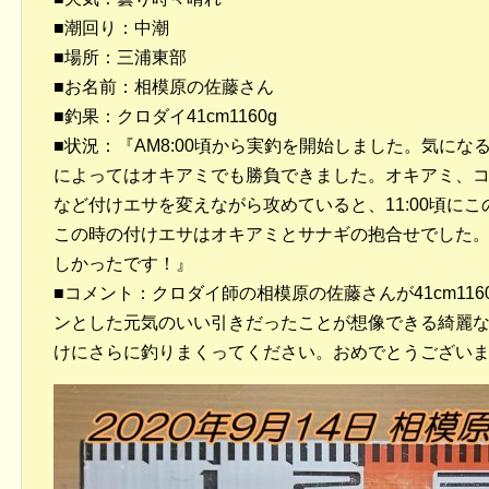
■潮回り：中潮
■場所：三浦東部
■お名前：相模原の佐藤さん
■釣果：クロダイ41cm1160g
■状況：『AM8:00頃から実釣を開始しました。気に
によってはオキアミでも勝負できました。オキアミ、
など付けエサを変えながら攻めていると、11:00頃に
この時の付けエサはオキアミとサナギの抱合せでした
しかったです！』
■コメント：クロダイ師の相模原の佐藤さんが41cm11
ンとした元気のいい引きだったことが想像できる綺麗
けにさらに釣りまくってください。おめでとうござい