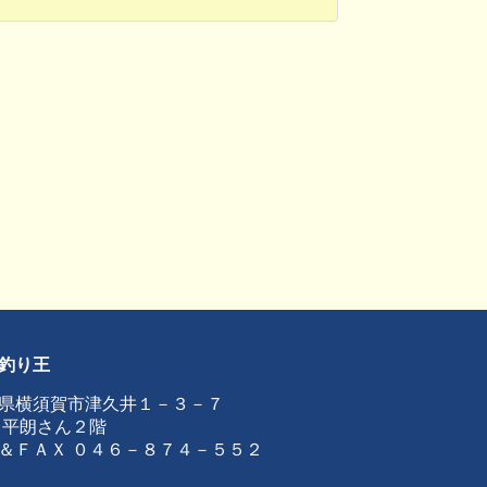
釣り王
県横須賀市津久井１－３－７
 平朗さん２階
＆ＦＡＸ ０４６－８７４－５５２