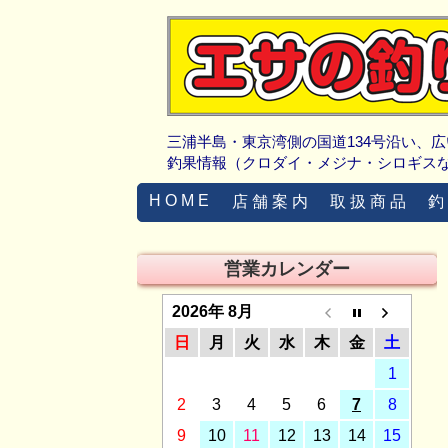
三浦半島・東京湾側の国道134号沿い、
釣果情報（クロダイ・メジナ・シロギス
H O M E
店 舗 案 内
取 扱 商 品
釣
営業カレンダー
2026年 8月
日
月
火
水
木
金
土
1
2
3
4
5
6
7
8
9
10
11
12
13
14
15