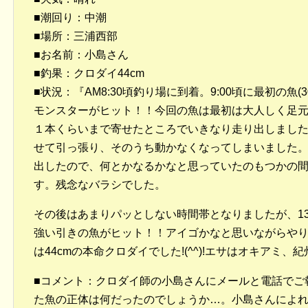
■潮回り：中潮
■場所：三浦西部
■お名前：小島さん
■釣果：クロダイ44cm
■状況：『AM8:30頃釣り場に到着。9:00頃に最初の魚(3
モンスターがヒット！！今回の魚は最初は大人しく足
１本くらいまで寄せたところでいきなり走り出しまし
せて引っ張り、そのうち動かなくなってしまいました
出したので、何とかなるかなと思っていたのもつかの
す。残念なバラシでした。
その後はあまりパッとしない時間帯となりましたが、13:
強い引きの魚がヒット！！アイゴかなと思いながらや
は44cmの本命クロダイでした!(^^)!エサはオキアミ
■コメント：クロダイ師の小島さんにメールと電話でご
た魚の正体は何だったのでしょうか…。小島さんによ