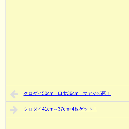
クロダイ50cm、口太36cm、マアジ×5匹！
クロダイ41cm～37cm×4枚ゲット！