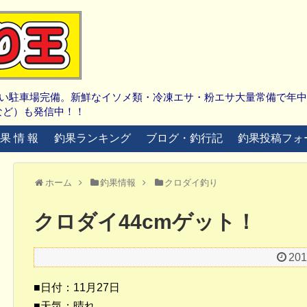
広い駐車場完備。新鮮なイソメ類・冷凍エサ・粉エサ大量常備で年
など）も発信中！！
 果 情 報
釣果ランキング
ブログ・釣行記
釣果投稿フォ
ホーム
釣果情報
クロダイ釣り
クロダイ44cmゲット！
20
■日付：11月27日
■天気：晴れ