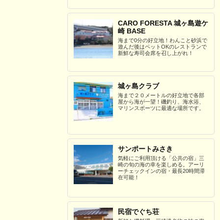
CARO FORESTA 城ヶ島遊ケ
崎 BASE
海まで0分の好立地！わんこと砂浜で
遊んだ後はペットOKのレストランで
新鮮な寿司会席を召し上がれ！
城ヶ島クラブ
海まで２０メートルの好立地で各部
屋から海が一望！磯釣り、海水浴、
マリンスポーツに最適な場所です。
サンポートみさき
気軽にご利用頂ける「公共の宿」三
崎の旬の海の幸を楽しめる。アーリ
ーチェックインの宿・最長20時間滞
在可能！
民宿でぐち荘