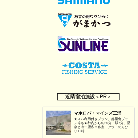
近隣宿泊施設＜PR＞
マホロバ・マインズ三浦
★スパ利用付きプラン、部屋食プラ
ン等も★都内から約60分・駅7分。温
泉と海一望広々客室！アウトのんび
り11時