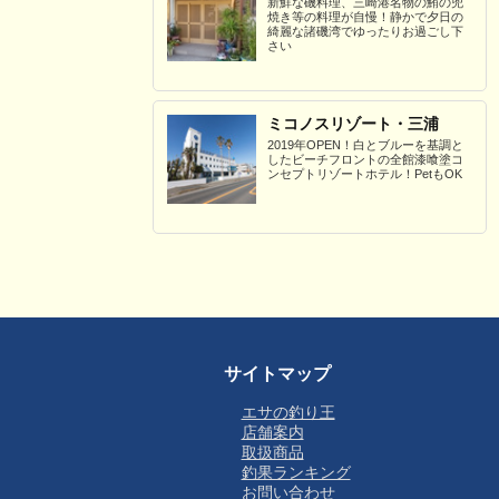
新鮮な磯料理、三崎港名物の鮪の兜
焼き等の料理が自慢！静かで夕日の
綺麗な諸磯湾でゆったりお過ごし下
さい
ミコノスリゾート・三浦
2019年OPEN！白とブルーを基調と
したビーチフロントの全館漆喰塗コ
ンセプトリゾートホテル！PetもOK
サイトマップ
エサの釣り王
店舗案内
取扱商品
釣果ランキング
お問い合わせ