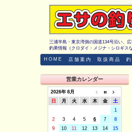
三浦半島・東京湾側の国道134号沿い、
釣果情報（クロダイ・メジナ・シロギス
H O M E
店 舗 案 内
取 扱 商 品
釣
営業カレンダー
2026年 8月
日
月
火
水
木
金
土
1
2
3
4
5
6
7
8
9
10
11
12
13
14
15