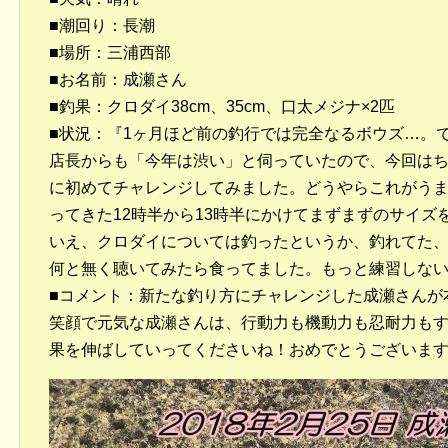
■潮回り：長潮
■場所：三浦西部
■お名前：成瀬さん
■釣果：クロダイ38cm、35cm、口太メジナ×2匹
■状況：『1ヶ月ほど前の釣行では完全なるボウズ…。
店長からも「今年は渋い」と伺っていたので、今回は
に初めてチャレンジしてみました。どうやらこれがう
ってきた12時半から13時半にかけてまずまずのサイズ
いえ、クロダイについては釣ったというか、釣れてた
何と無く聴いてみたら食ってました。もっと練習しな
■コメント：新たな釣り方にチャレンジした成瀬さんが
笑顔で元気な成瀬さんは、行動力も機動力も忍耐力も
果を伸ばしていってくださいね！おめでとうございま