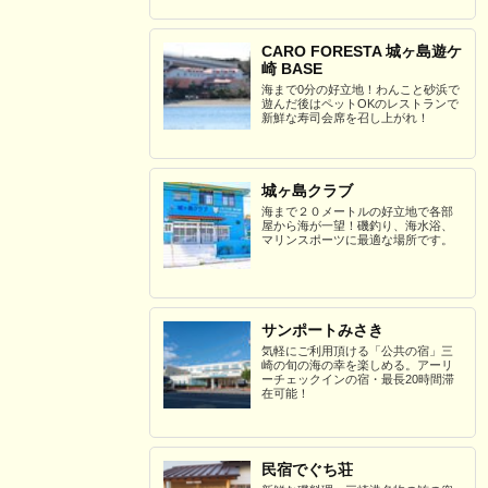
CARO FORESTA 城ヶ島遊ケ
崎 BASE
海まで0分の好立地！わんこと砂浜で
遊んだ後はペットOKのレストランで
新鮮な寿司会席を召し上がれ！
城ヶ島クラブ
海まで２０メートルの好立地で各部
屋から海が一望！磯釣り、海水浴、
マリンスポーツに最適な場所です。
サンポートみさき
気軽にご利用頂ける「公共の宿」三
崎の旬の海の幸を楽しめる。アーリ
ーチェックインの宿・最長20時間滞
在可能！
民宿でぐち荘