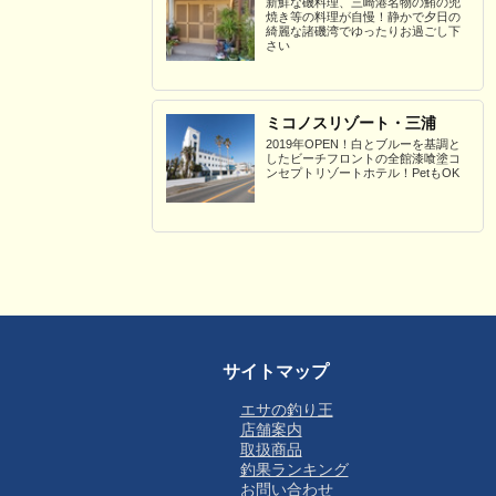
新鮮な磯料理、三崎港名物の鮪の兜
焼き等の料理が自慢！静かで夕日の
綺麗な諸磯湾でゆったりお過ごし下
さい
ミコノスリゾート・三浦
2019年OPEN！白とブルーを基調と
したビーチフロントの全館漆喰塗コ
ンセプトリゾートホテル！PetもOK
サイトマップ
エサの釣り王
店舗案内
取扱商品
釣果ランキング
お問い合わせ