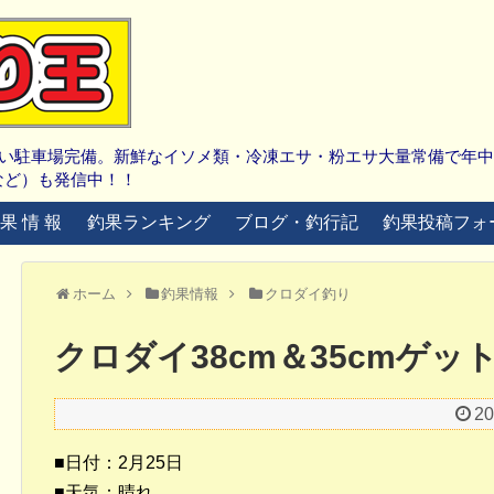
広い駐車場完備。新鮮なイソメ類・冷凍エサ・粉エサ大量常備で年
など）も発信中！！
 果 情 報
釣果ランキング
ブログ・釣行記
釣果投稿フォ
ホーム
釣果情報
クロダイ釣り
クロダイ38cm＆35cmゲッ
2
■日付：2月25日
■天気：晴れ