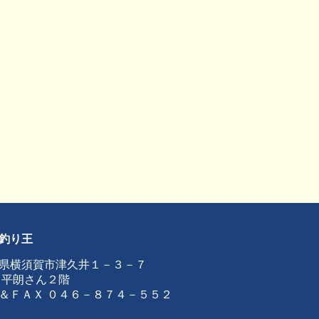
釣り王
県横須賀市津久井１－３－７
 平朗さん２階
＆ＦＡＸ ０４６－８７４－５５２