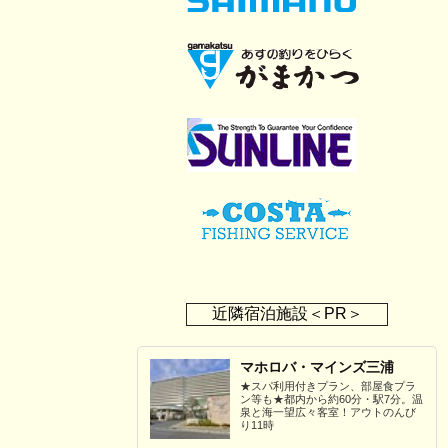
近隣宿泊施設＜PR＞
マホロバ・マインズ三浦
★スパ利用付きプラン、部屋食プラ
ン等も★都内から約60分・駅7分。温
泉と海一望広々客室！アウトのんび
り11時