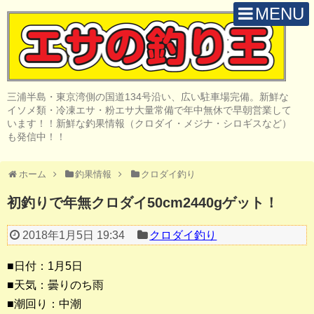
MENU
H O M E
店 舗 案 内
三浦半島・東京湾側の国道134号沿い、広い駐車場完備。新鮮な
取 扱 商 品
イソメ類・冷凍エサ・粉エサ大量常備で年中無休で早朝営業して
います！！新鮮な釣果情報（クロダイ・メジナ・シロギスなど）
釣 果 情 報
も発信中！！
クロダイ釣り
ホーム
釣果情報
クロダイ釣り
メジナ釣り
初釣りで年無クロダイ50cm2440gゲット！
投げ・堤防釣り
2018年1月5日 19:34
クロダイ釣り
陸っぱりルアー
■日付：1月5日
船・ボート釣り
■天気：曇りのち雨
■潮回り：中潮
その他の釣り