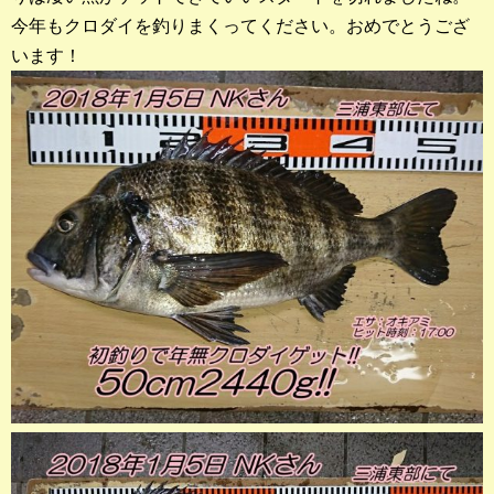
店長釣行記
今年もクロダイを釣りまくってください。おめでとうござ
います！
スタッフ釣行記
釣果投稿フォーム
お問い合わせ