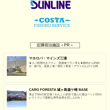
近隣宿泊施設＜PR＞
マホロバ・マインズ三浦
★スパ利用付きプラン、部屋食プラン等も★都内から約60
分・駅7分。温泉と海一望広々客室！アウトのんびり11時
CARO FORESTA 城ヶ島遊ケ崎 BASE
海まで0分の好立地！わんこと砂浜で遊んだ後はペットOKの
レストランで新鮮な寿司会席を召し上がれ！