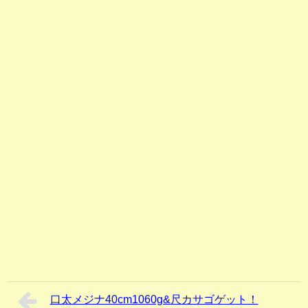
口太メジナ40cm1060g&尺カサゴゲット！