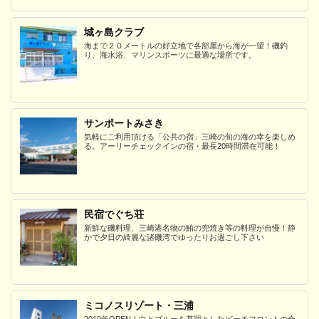
城ヶ島クラブ
海まで２０メートルの好立地で各部屋から海が一望！磯釣
り、海水浴、マリンスポーツに最適な場所です。
サンポートみさき
気軽にご利用頂ける「公共の宿」三崎の旬の海の幸を楽しめ
る。アーリーチェックインの宿・最長20時間滞在可能！
民宿でぐち荘
新鮮な磯料理、三崎港名物の鮪の兜焼き等の料理が自慢！静
かで夕日の綺麗な諸磯湾でゆったりお過ごし下さい
ミコノスリゾート・三浦
2019年OPEN！白とブルーを基調としたビーチフロントの全