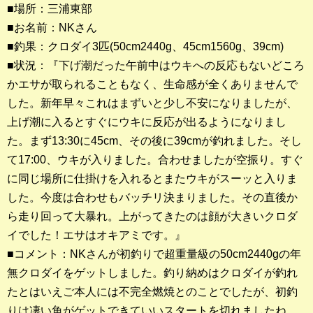
■場所：三浦東部
■お名前：NKさん
釣果ランキング
■釣果：クロダイ3匹(50cm2440g、45cm1560g、39cm)
2023年 クロダイ部門
■状況：『下げ潮だった午前中はウキへの反応もないどころ
かエサが取られることもなく、生命感が全くありませんで
2023年 メジナ部門
した。新年早々これはまずいと少し不安になりましたが、
歴代釣果ランキング
上げ潮に入るとすぐにウキに反応が出るようになりまし
クロダイ部門
た。まず13:30に45cm、その後に39cmが釣れました。そし
て17:00、ウキが入りました。合わせましたが空振り。すぐ
メジナ部門
に同じ場所に仕掛けを入れるとまたウキがスーッと入りま
した。今度は合わせもバッチリ決まりました。その直後か
シロギス部門
ら走り回って大暴れ。上がってきたのは顔が大きいクロダ
イでした！エサはオキアミです。』
過去の釣果ランキング
■コメント：NKさんが初釣りで超重量級の50cm2440gの年
無クロダイをゲットしました。釣り納めはクロダイが釣れ
ブログ・釣行記
たとはいえご本人には不完全燃焼とのことでしたが、初釣
スタッフブログ
りは凄い魚がゲットできていいスタートを切れましたね。