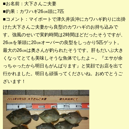
■お名前：大下さんご夫妻
■釣果：カワハギ26㎝頭に7匹
釣果ランキング
■コメント：マイボートで津久井浜沖にカワハギ釣りに出掛
2023年 クロダイ部門
けた大下さんご夫妻から良型のカワハギのお持ち込みで
す。強風のせいで実釣時間は2時間ほどだったそうですが、
2023年 メジナ部門
26㎝を筆頭に20㎝オーバーの良型をしっかり5匹ゲット。
歴代釣果ランキング
最大の26㎝は奥さんが釣られたそうです。肝もだいぶ大き
クロダイ部門
くなってとても美味しそうな魚体でしたよ～。『エサが余
っちゃったから明日もがんばります』と笑顔でお店を出て
メジナ部門
行かれました。明日も頑張ってくださいね。おめでとうご
ざいます！
シロギス部門
過去の釣果ランキング
ブログ・釣行記
スタッフブログ