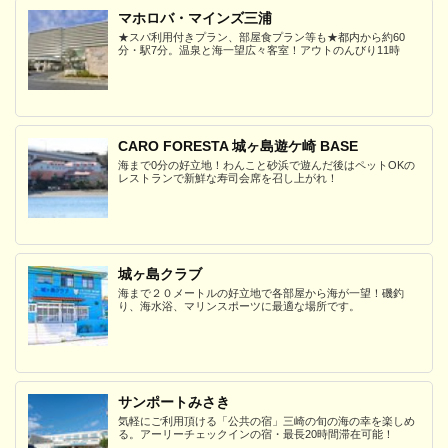
マホロバ・マインズ三浦
★スパ利用付きプラン、部屋食プラン等も★都内から約60
分・駅7分。温泉と海一望広々客室！アウトのんびり11時
CARO FORESTA 城ヶ島遊ケ崎 BASE
海まで0分の好立地！わんこと砂浜で遊んだ後はペットOKの
レストランで新鮮な寿司会席を召し上がれ！
城ヶ島クラブ
海まで２０メートルの好立地で各部屋から海が一望！磯釣
り、海水浴、マリンスポーツに最適な場所です。
サンポートみさき
気軽にご利用頂ける「公共の宿」三崎の旬の海の幸を楽しめ
る。アーリーチェックインの宿・最長20時間滞在可能！