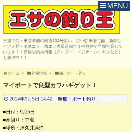
MENU
H O M E
店 舗 案 内
三浦半島・東京湾側の国道134号沿い、広い駐車場完備。新鮮な
取 扱 商 品
イソメ類・冷凍エサ・粉エサ大量常備で年中無休で早朝営業して
います！！新鮮な釣果情報（クロダイ・メジナ・シロギスなど）
釣 果 情 報
も発信中！！
クロダイ釣り
ホーム
釣果情報
船・ボート釣り
メジナ釣り
マイボートで良型カワハギゲット！
投げ・堤防釣り
2014年9月5日 14:42
船・ボート釣り
陸っぱりルアー
■日付：9月5日
船・ボート釣り
■潮回り：中潮
■場所：津久井浜沖
その他の釣り