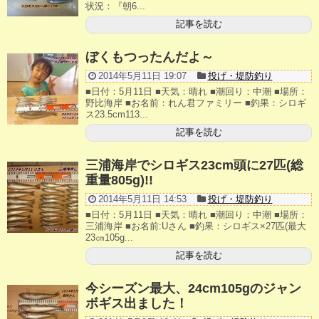
状況：『朝6...
店長釣行記
記事を読む
スタッフ釣行記
ぼくもつったんだよ～
2014年5月11日 19:07
投げ・堤防釣り
釣果投稿フォーム
■日付：5月11日 ■天気：晴れ ■潮回り：中潮 ■場所：
野比海岸 ■お名前：れん君ファミリー ■釣果：シロギ
お問い合わせ
ス23.5cm113...
記事を読む
三浦海岸でシロギス23cm頭に27匹(総
重量805g)!!
2014年5月11日 14:53
投げ・堤防釣り
■日付：5月11日 ■天気：晴れ ■潮回り：中潮 ■場所：
三浦海岸 ■お名前:Uさん ■釣果：シロギス×27匹(最大
23㎝105g...
記事を読む
今シーズン最大、24cm105gのジャン
ボギス出ました！