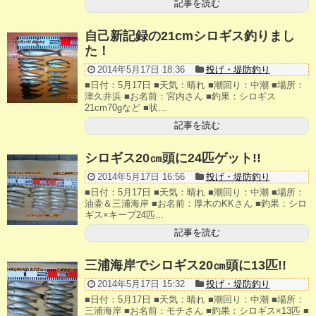
記事を読む
釣果ランキング
自己新記録の21cmシロギス釣りまし
た！
2023年 クロダイ部門
2014年5月17日 18:36
投げ・堤防釣り
■日付：5月17日 ■天気：晴れ ■潮回り：中潮 ■場所：
2023年 メジナ部門
津久井浜 ■お名前：宮内さん ■釣果：シロギス
21cm70gなど ■状...
歴代釣果ランキング
記事を読む
クロダイ部門
シロギス20㎝頭に24匹ゲット!!
メジナ部門
2014年5月17日 16:56
投げ・堤防釣り
■日付：5月17日 ■天気：晴れ ■潮回り：中潮 ■場所：
シロギス部門
油壷＆三浦海岸 ■お名前：厚木のKKさん ■釣果：シロ
ギス×キープ24匹...
記事を読む
過去の釣果ランキング
三浦海岸でシロギス20㎝頭に13匹!!
ブログ・釣行記
2014年5月17日 15:32
投げ・堤防釣り
スタッフブログ
■日付：5月17日 ■天気：晴れ ■潮回り：中潮 ■場所：
三浦海岸 ■お名前：モチさん ■釣果：シロギス×13匹 ■