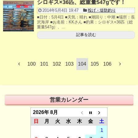
シロギス×36匹、総重量547gです！
2014年5月4日 19:47
投げ・堤防釣り
■日付：5月4日 ■天気：晴れ ■潮回り：中潮 ■場所：長
沢海岸 ■お名前：KKさん ■釣果：シロギス×36匹（総
重量547g）、...
記事を読む
100
101
102
103
104
105
106
営業カレンダー
2026年 8月
日
月
火
水
木
金
土
1