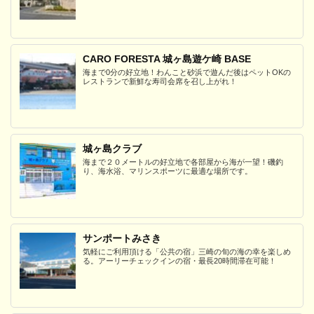
CARO FORESTA 城ヶ島遊ケ崎 BASE
海まで0分の好立地！わんこと砂浜で遊んだ後はペットOKの
レストランで新鮮な寿司会席を召し上がれ！
城ヶ島クラブ
海まで２０メートルの好立地で各部屋から海が一望！磯釣
り、海水浴、マリンスポーツに最適な場所です。
サンポートみさき
気軽にご利用頂ける「公共の宿」三崎の旬の海の幸を楽しめ
る。アーリーチェックインの宿・最長20時間滞在可能！