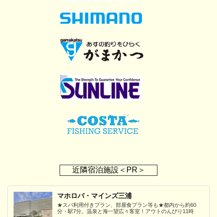
近隣宿泊施設＜PR＞
マホロバ・マインズ三浦
★スパ利用付きプラン、部屋食プラン等も★都内から約60
分・駅7分。温泉と海一望広々客室！アウトのんびり11時