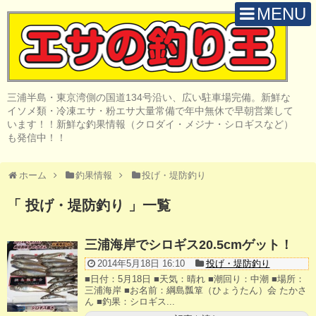
MENU
H O M E
店 舗 案 内
三浦半島・東京湾側の国道134号沿い、広い駐車場完備。新鮮な
取 扱 商 品
イソメ類・冷凍エサ・粉エサ大量常備で年中無休で早朝営業して
います！！新鮮な釣果情報（クロダイ・メジナ・シロギスなど）
釣 果 情 報
も発信中！！
クロダイ釣り
ホーム
釣果情報
投げ・堤防釣り
メジナ釣り
「 投げ・堤防釣り 」一覧
投げ・堤防釣り
三浦海岸でシロギス20.5cmゲット！
陸っぱりルアー
2014年5月18日 16:10
投げ・堤防釣り
■日付：5月18日 ■天気：晴れ ■潮回り：中潮 ■場所：
船・ボート釣り
三浦海岸 ■お名前：綱島瓢箪（ひょうたん）会 たかさ
ん ■釣果：シロギス...
その他の釣り