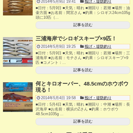
2014年5月9日 19:41
投げ・堤防釣り
■日付：5月9日 ■天気：晴れ ■潮回り：若潮 ■場所：油
壷方面 ■お名前：間宮さん ■釣果：シロギス24cm105g
頭に10匹（...
記事を読む
三浦海岸でシロギスキープ×9匹！
2014年5月9日 19:25
投げ・堤防釣り
■日付：5月9日 ■天気：晴れ ■潮回り：若潮 ■場所：三
浦海岸 ■お名前：モチさん ■釣果：シロギスキープ×9
匹 ■コメント：...
記事を読む
何とキロオーバー、48.5cmのホウボウ
現る！
2014年5月4日 19:58
投げ・堤防釣り
■日付：5月4日 ■天気：晴れ ■潮回り：中潮 ■場所：長
沢海岸 ■お名前：横浜のZさん ■釣果：ホウボウ
48.5cm1035g ...
記事を読む