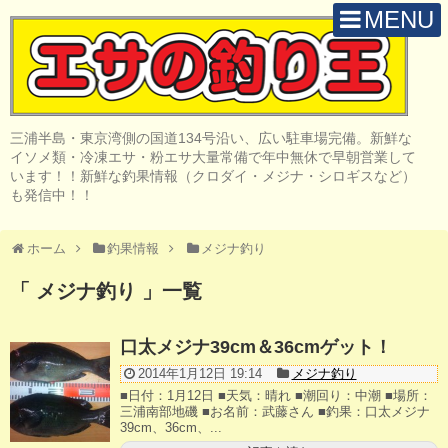
MENU
H O M E
店 舗 案 内
三浦半島・東京湾側の国道134号沿い、広い駐車場完備。新鮮な
取 扱 商 品
イソメ類・冷凍エサ・粉エサ大量常備で年中無休で早朝営業して
います！！新鮮な釣果情報（クロダイ・メジナ・シロギスなど）
釣 果 情 報
も発信中！！
クロダイ釣り
ホーム
釣果情報
メジナ釣り
メジナ釣り
「 メジナ釣り 」一覧
投げ・堤防釣り
口太メジナ39cm＆36cmゲット！
陸っぱりルアー
2014年1月12日 19:14
メジナ釣り
■日付：1月12日 ■天気：晴れ ■潮回り：中潮 ■場所：
船・ボート釣り
三浦南部地磯 ■お名前：武藤さん ■釣果：口太メジナ
39cm、36cm、...
その他の釣り