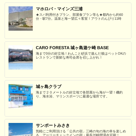
マホロバ・マインズ三浦
★スパ利用付きプラン、部屋食プラン等も★都内から約60
分・駅7分。温泉と海一望広々客室！アウトのんびり11時
CARO FORESTA 城ヶ島遊ケ崎 BASE
海まで0分の好立地！わんこと砂浜で遊んだ後はペットOKの
レストランで新鮮な寿司会席を召し上がれ！
城ヶ島クラブ
海まで２０メートルの好立地で各部屋から海が一望！磯釣
り、海水浴、マリンスポーツに最適な場所です。
サンポートみさき
気軽にご利用頂ける「公共の宿」三崎の旬の海の幸を楽しめ
る。アーリーチェックインの宿・最長20時間滞在可能！