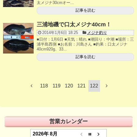
太メジナ30cmオー...
店長釣行記
記事を読む
スタッフ釣行記
三浦地磯で口太メジナ40cm！
2014年1月6日 18:25
メジナ釣り
釣果投稿フォーム
■日付：1月6日 ■天気：晴れ ■潮回り：中潮 ■場所：三
浦半島西側 ■お名前：川島さん ■釣果：口太メジナ
お問い合わせ
40cm920g、33...
記事を読む
118
119
120
121
122
営業カレンダー
2026年 8月