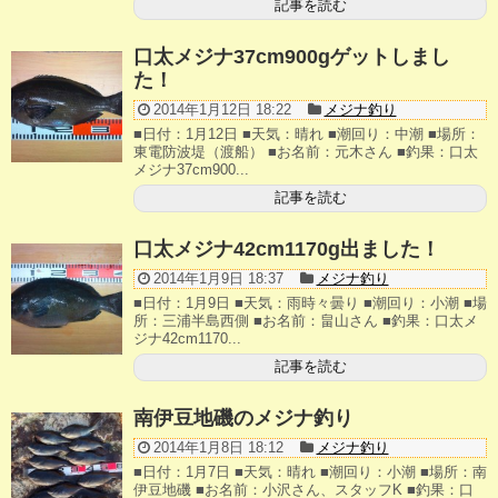
記事を読む
釣果ランキング
口太メジナ37cm900gゲットしまし
た！
2023年 クロダイ部門
2014年1月12日 18:22
メジナ釣り
■日付：1月12日 ■天気：晴れ ■潮回り：中潮 ■場所：
2023年 メジナ部門
東電防波堤（渡船） ■お名前：元木さん ■釣果：口太
メジナ37cm900...
歴代釣果ランキング
記事を読む
クロダイ部門
口太メジナ42cm1170g出ました！
メジナ部門
2014年1月9日 18:37
メジナ釣り
■日付：1月9日 ■天気：雨時々曇り ■潮回り：小潮 ■場
シロギス部門
所：三浦半島西側 ■お名前：畠山さん ■釣果：口太メ
ジナ42cm1170...
記事を読む
過去の釣果ランキング
南伊豆地磯のメジナ釣り
ブログ・釣行記
2014年1月8日 18:12
メジナ釣り
スタッフブログ
■日付：1月7日 ■天気：晴れ ■潮回り：小潮 ■場所：南
伊豆地磯 ■お名前：小沢さん、スタッフK ■釣果：口