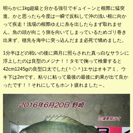
明らかに1kg超級と分かる強引でギュイ～ンと根際に猛突
進。かと思ったら今度は一瞬で反転して沖の浅い根に向か
って疾走！浅場の根際ゆえに糸を出したらまず取れませ
ん。魚の頭が向こう側を向いてしまっているためゴリ巻き
出来ず、穂先を海中に突っ込んだまま必死で矯めました。
1分半ほどの戦いの後に満月に照らされた真っ白なサラシに
浮上したのは良型のメジナ！！タモで掬って検量すると
42cm1245gの良型口太でした(＾◇＾)エサはオキアミ、ウ
キ下は2mです。粘りに粘って最後の最後に釣果が出て良か
ったです！！それにしてもホント疲れました～。