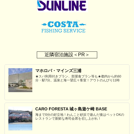
近隣宿泊施設＜PR＞
マホロバ・マインズ三浦
★スパ利用付きプラン、部屋食プラン等も★都内から約60
分・駅7分。温泉と海一望広々客室！アウトのんびり11時
CARO FORESTA 城ヶ島遊ケ崎 BASE
海まで0分の好立地！わんこと砂浜で遊んだ後はペットOKの
レストランで新鮮な寿司会席を召し上がれ！