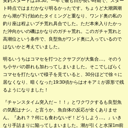
実釣スタートは18:30。一年で最も日が長い時期で、スター
ト時点ではまだかなり明るかったです。ちょうど大潮満潮
釣果ランキング
から潮が下げ始めたタイミングと重なり、ワンド奥の私の
2023年 クロダイ部門
釣り座は程よいプチ荒れ具合でした。ただ本来入りたかっ
た沖向かいの磯はかなりのガチャ荒れ。このガチャ荒れと
2023年 メジナ部門
高潮位という条件で、良型魚がワンド奥に入っているので
はないかと考えていました。
歴代釣果ランキング
クロダイ部門
明るいうちはコマセを打つとクサフグが大集合…。そのう
ち小サバの群れも加わってしまいました。そこでしばらく
メジナ部門
コマセを打たないで様子を見ていると、30分ほどで徐々に
シロギス部門
居なくなり、暗くなった19:30頃からはオキアミが原形で残
るようになりました！
過去の釣果ランキング
『チャンスタイム突入だ～！！』とワクワクするも良型魚
の気配はナシ。と言うか、魚自体の反応が全くありませ
ブログ・釣行記
ん。『あれ？？何にも食わないぞ！どうしよう…。』いき
スタッフブログ
なり手詰まりに陥ってしまいました。潮が引くと水深1m前