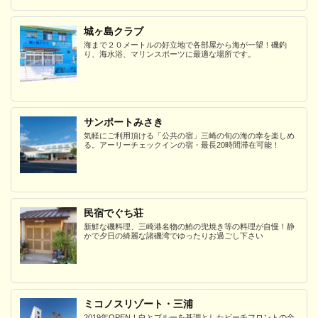
城ヶ島クラブ
海まで２０メートルの好立地で各部屋から海が一望！磯釣
り、海水浴、マリンスポーツに最適な場所です。
サンポートみさき
気軽にご利用頂ける「公共の宿」三崎の旬の海の幸を楽しめ
る。アーリーチェックインの宿・最長20時間滞在可能！
民宿でぐち荘
新鮮な磯料理、三崎港名物の鮪の兜焼き等の料理が自慢！静
かで夕日の綺麗な諸磯湾でゆったりお過ごし下さい
ミコノスリゾート・三浦
2019年OPEN！白とブルーを基調としたビーチフロントの全