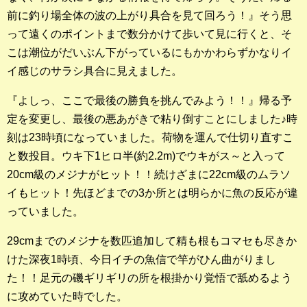
前に釣り場全体の波の上がり具合を見て回ろう！』そう思
って遠くのポイントまで数分かけて歩いて見に行くと、そ
こは潮位がだいぶん下がっているにもかかわらずかなりイ
イ感じのサラシ具合に見えました。
『よしっ、ここで最後の勝負を挑んでみよう！！』帰る予
定を変更し、最後の悪あがきで粘り倒すことにしました♪時
刻は23時頃になっていました。荷物を運んで仕切り直すこ
と数投目。ウキ下1ヒロ半(約2.2m)でウキがス～と入って
20cm級のメジナがヒット！！続けざまに22cm級のムラソ
イもヒット！先ほどまでの3か所とは明らかに魚の反応が違
っていました。
29cmまでのメジナを数匹追加して精も根もコマセも尽きか
けた深夜1時頃、今日イチの魚信で竿がひん曲がりまし
た！！足元の磯ギリギリの所を根掛かり覚悟で舐めるよう
に攻めていた時でした。