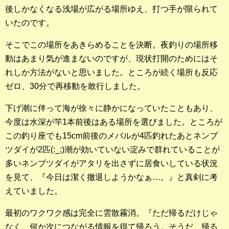
後しかなくなる浅場が広がる場所ゆえ、打つ手が限られて
店長釣行記
いたのです。
スタッフ釣行記
そこでこの場所をあきらめることを決断。夜釣りの場所移
動はあまり気が進まないのですが、現状打開のためにはそ
釣果投稿フォーム
れしか方法がないと思いました。ところが続く場所も反応
お問い合わせ
ゼロ、30分で再移動を敢行しました。
下げ潮に伴って海が徐々に静かになっていたこともあり、
今度は水深が竿1本前後はある場所を選びました。ところが
この釣り座でも15cm前後のメバルが4匹釣れたあとネンブ
ツダイが2匹(:_;)潮が効いていない淀みで群れていることが
多いネンブツダイがアタリを出さずに居食いしている状況
を見て、『今日は潔く撤退しようかなぁ…。』と真剣に考
えていました。
最初のワクワク感は完全に雲散霧消。『ただ帰るだけじゃ
なく、何か次につながる情報を得て帰ろう。そうだ、帰る