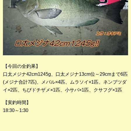
【今回の全釣果】
口太メジナ42cm1245g、口太メジナ13cm位～29cmまで6匹
(メジナ合計7匹)、メバル×4匹、ムラソイ×1匹、ネンブツダ
イ×2匹、ちびドチザメ×1匹、小サバ×1匹、クサフグ×1匹
【実釣時間】
18:30～1:30