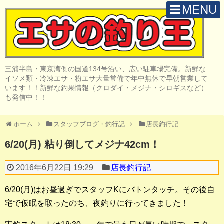
MENU
H O M E
店 舗 案 内
三浦半島・東京湾側の国道134号沿い、広い駐車場完備。新鮮な
取 扱 商 品
イソメ類・冷凍エサ・粉エサ大量常備で年中無休で早朝営業して
います！！新鮮な釣果情報（クロダイ・メジナ・シロギスなど）
釣 果 情 報
も発信中！！
クロダイ釣り
ホーム
スタッフブログ・釣行記
店長釣行記
メジナ釣り
6/20(月) 粘り倒してメジナ42cm！
投げ・堤防釣り
2016年6月22日 19:29
店長釣行記
陸っぱりルアー
6/20(月)はお昼過ぎでスタッフKにバトンタッチ。その後自
船・ボート釣り
宅で仮眠を取ったのち、夜釣りに行ってきました！
その他の釣り