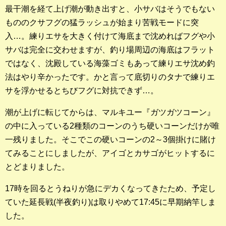
最干潮を経て上げ潮が動き出すと、小サバはそうでもない
もののクサフグの猛ラッシュが始まり苦戦モードに突
入…。練りエサを大きく付けて海底まで沈めればフグや小
サバは完全に交わせますが、釣り場周辺の海底はフラット
ではなく、沈殿している海藻ゴミもあって練りエサ沈め釣
法はやり辛かったです。かと言って底切りのタナで練りエ
サを浮かせるとちびフグに対抗できず…。
潮が上げに転じてからは、マルキユー『ガツガツコーン』
の中に入っている2種類のコーンのうち硬いコーンだけが唯
一残りました。そこでこの硬いコーンの2～3個掛けに賭け
てみることにしましたが、アイゴとカサゴがヒットするに
とどまりました。
17時を回るとうねりが急にデカくなってきたため、予定し
ていた延長戦(半夜釣り)は取りやめて17:45に早期納竿しま
した。