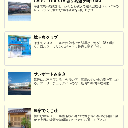
CARO FORESTA 城ヶ島遊ケ崎 BASE
海まで0分の好立地！わんこと砂浜で遊んだ後はペットOKの
レストランで新鮮な寿司会席を召し上がれ！
城ヶ島クラブ
海まで２０メートルの好立地で各部屋から海が一望！磯釣
り、海水浴、マリンスポーツに最適な場所です。
サンポートみさき
気軽にご利用頂ける「公共の宿」三崎の旬の海の幸を楽しめ
る。アーリーチェックインの宿・最長20時間滞在可能！
民宿でぐち荘
新鮮な磯料理、三崎港名物の鮪の兜焼き等の料理が自慢！静
かで夕日の綺麗な諸磯湾でゆったりお過ごし下さい