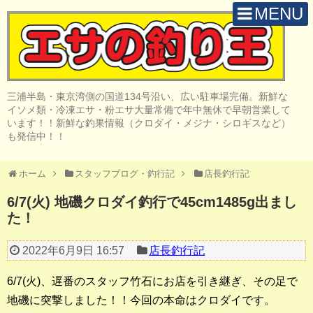
MENU
H O M E
店 舗 案 内
三浦半島・東京湾側の国道134号沿い、広い駐車場完備。新鮮な
取 扱 商 品
イソメ類・冷凍エサ・粉エサ大量常備で年中無休で早朝営業して
います！！新鮮な釣果情報（クロダイ・メジナ・シロギスなど）
釣 果 情 報
も発信中！！
クロダイ釣り
ホーム
スタッフブログ・釣行記
店長釣行記
メジナ釣り
6/7(火) 地磯クロダイ釣行で45cm1485g出まし
た！
投げ・堤防釣り
陸っぱりルアー
2022年6月9日 16:57
店長釣行記
船・ボート釣り
6/7(火)、遅番のスタッフ竹石にお店を引き継ぎ、その足で
地磯に突撃しました！！今回の本命はクロダイです。
その他の釣り