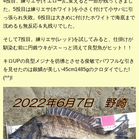
4投目、練りエサ(イエロー)に変えると一部が残ってきまし
店長釣行記
た。5投目は練りエサ(ホワイト)を小さく付けて小サバに引
っ張られ失敗。6投目は大きめに付けたホワイトで海底まで
スタッフ釣行記
沈めるも無反応＆丸残りでした。
釣果投稿フォーム
そして7投目。練りエサ(レッド)を試してみると、仕掛けが
馴染む前に円錐ウキがス～っと消えて良型魚がヒット！！
お問い合わせ
キロUPの良型メジナを彷彿とさせる俊敏でパワフルな引き
を見せたのは銀鱗が美しい45cm1485gのクロダイでした!
(^^)!