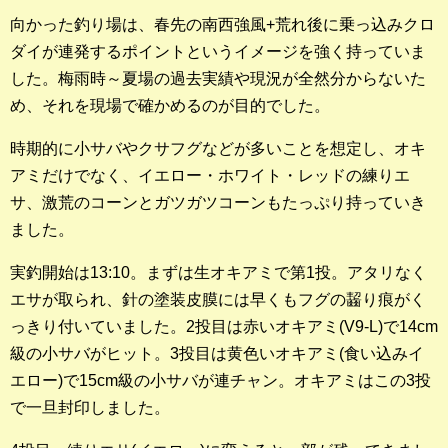
向かった釣り場は、春先の南西強風+荒れ後に乗っ込みクロ
釣果ランキング
ダイが連発するポイントというイメージを強く持っていま
した。梅雨時～夏場の過去実績や現況が全然分からないた
2023年 クロダイ部門
め、それを現場で確かめるのが目的でした。
2023年 メジナ部門
時期的に小サバやクサフグなどが多いことを想定し、オキ
歴代釣果ランキング
アミだけでなく、イエロー・ホワイト・レッドの練りエ
クロダイ部門
サ、激荒のコーンとガツガツコーンもたっぷり持っていき
ました。
メジナ部門
実釣開始は13:10。まずは生オキアミで第1投。アタリなく
シロギス部門
エサが取られ、針の塗装皮膜には早くもフグの齧り痕がく
っきり付いていました。2投目は赤いオキアミ(V9-L)で14cm
過去の釣果ランキング
級の小サバがヒット。3投目は黄色いオキアミ(食い込みイ
エロー)で15cm級の小サバが連チャン。オキアミはこの3投
ブログ・釣行記
で一旦封印しました。
スタッフブログ