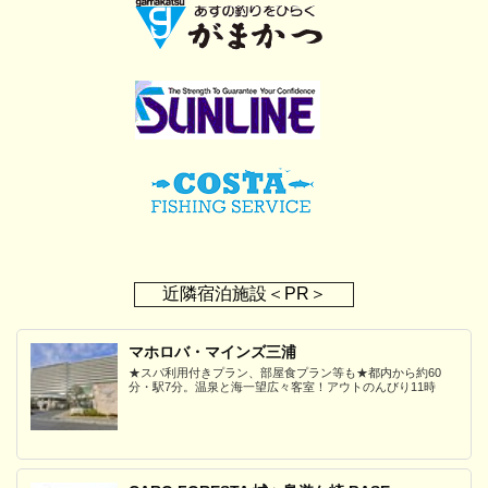
近隣宿泊施設＜PR＞
マホロバ・マインズ三浦
★スパ利用付きプラン、部屋食プラン等も★都内から約60
分・駅7分。温泉と海一望広々客室！アウトのんびり11時