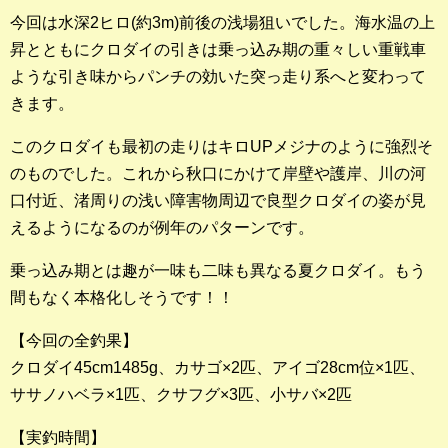
今回は水深2ヒロ(約3m)前後の浅場狙いでした。海水温の上
昇とともにクロダイの引きは乗っ込み期の重々しい重戦車
ような引き味からパンチの効いた突っ走り系へと変わって
きます。
このクロダイも最初の走りはキロUPメジナのように強烈そ
のものでした。これから秋口にかけて岸壁や護岸、川の河
口付近、渚周りの浅い障害物周辺で良型クロダイの姿が見
えるようになるのが例年のパターンです。
乗っ込み期とは趣が一味も二味も異なる夏クロダイ。もう
間もなく本格化しそうです！！
【今回の全釣果】
クロダイ45cm1485g、カサゴ×2匹、アイゴ28cm位×1匹、
ササノハベラ×1匹、クサフグ×3匹、小サバ×2匹
【実釣時間】