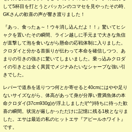
して5杯目を打とうとバッカンのコマセを見やったその時、
GKさんの歓喜の声が響き渡りました！
『あっ、食ったぁ～！ウキ消し込んだよ！！』驚いてヒシ
ャクを置いたその瞬間、ライン越しに手元まで大きな魚信
が直撃して泡を食いながら懸命の応戦体制に入りました。
クロダイと分かる首振りが伝わって本命を確信しつつ、あ
まりの引きの強さに驚いてしまいました。乗っ込みクロダ
イの引きとは全く異質でメジナみたいなシャープな強い引
きでした。
レバーで道糸を送りつつ何とか寄せると40cmにはやや足り
ないサイズながら、体高があって身が分厚い豊満魚体の本
命クロダイ(37cm930g)が浮上しました!(^^)!待ちに待った歓
喜の瞬間。状況が厳しかっただけに記憶に残る1枚となりま
した。エサは最近の私のヒットエサ『アピールホワイト』
です。