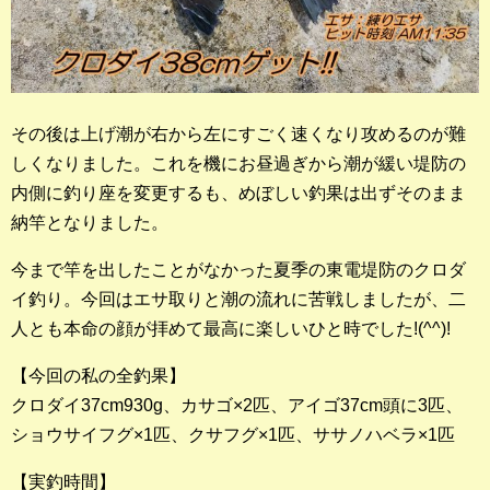
その後は上げ潮が右から左にすごく速くなり攻めるのが難
しくなりました。これを機にお昼過ぎから潮が緩い堤防の
内側に釣り座を変更するも、めぼしい釣果は出ずそのまま
納竿となりました。
今まで竿を出したことがなかった夏季の東電堤防のクロダ
イ釣り。今回はエサ取りと潮の流れに苦戦しましたが、二
人とも本命の顔が拝めて最高に楽しいひと時でした!(^^)!
【今回の私の全釣果】
クロダイ37cm930g、カサゴ×2匹、アイゴ37cm頭に3匹、
ショウサイフグ×1匹、クサフグ×1匹、ササノハベラ×1匹
【実釣時間】