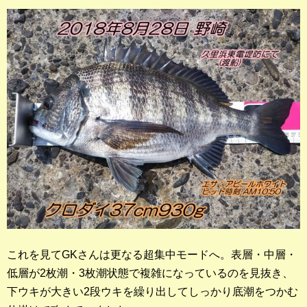
これを見てGKさんは更なる超集中モードへ。表層・中層・
低層が2枚潮・3枚潮状態で複雑になっているのを見抜き、
下ウキが大きい2段ウキを繰り出してしっかり底潮をつかむ