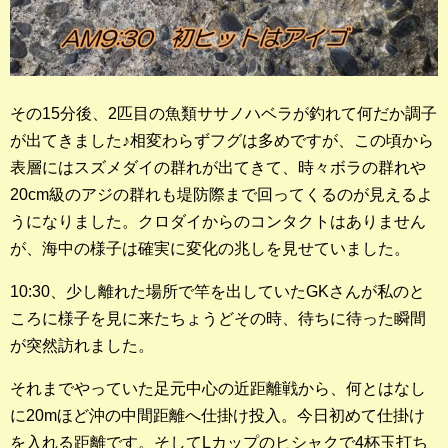
その15分後、2匹目の魚類ササノハベラが釣れて何だか調子
が出てきました♪相変わらずフグは多めですが、この頃から
表層にはスズメダイの群れが出てきて、時々ボラの群れや
20cm級のアジの群れも堤防際まで回ってくるのが見えるよ
うになりました。クロダイからのコンタクトはありません
が、海中の様子は確実に変化の兆しを見せていました。
10:30、少し離れた場所で竿を出していたGKさんが私のと
ころに様子を見に来たちょうどその時、待ちに待った瞬間
が突然訪れました。
それまでやっていた足元中心の近距離戦から、何とはなし
に20mほど沖の中間距離へ仕掛け投入。今日初めて仕掛け
を入れる距離です。そしてLカップのヒシャクで4杯玉打ち