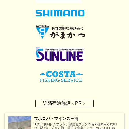
近隣宿泊施設＜PR＞
マホロバ・マインズ三浦
★スパ利用付きプラン、部屋食プラン等も★都内から約60
分・駅7分。温泉と海一望広々客室！アウトのんびり11時