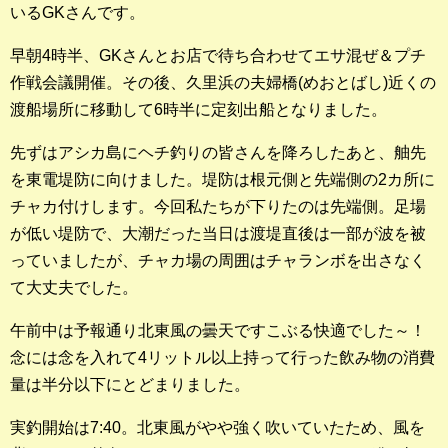
いるGKさんです。
釣果ランキング
早朝4時半、GKさんとお店で待ち合わせてエサ混ぜ＆プチ
2023年 クロダイ部門
作戦会議開催。その後、久里浜の夫婦橋(めおとばし)近くの
渡船場所に移動して6時半に定刻出船となりました。
2023年 メジナ部門
先ずはアシカ島にヘチ釣りの皆さんを降ろしたあと、舳先
歴代釣果ランキング
を東電堤防に向けました。堤防は根元側と先端側の2カ所に
クロダイ部門
チャカ付けします。今回私たちが下りたのは先端側。足場
が低い堤防で、大潮だった当日は渡堤直後は一部が波を被
メジナ部門
っていましたが、チャカ場の周囲はチャランボを出さなく
シロギス部門
て大丈夫でした。
午前中は予報通り北東風の曇天ですこぶる快適でした～！
過去の釣果ランキング
念には念を入れて4リットル以上持って行った飲み物の消費
量は半分以下にとどまりました。
ブログ・釣行記
スタッフブログ
実釣開始は7:40。北東風がやや強く吹いていたため、風を