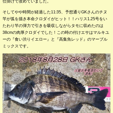
仕掛けで攻めていました。
そしてやや時間が経過した11:35、予想通りGKさんのチヌ
竿が弧を描き本命クロダイがヒット！！ハリス1.25号をい
たわり竿の弾力で引きを吸収しながらタモに収めたのは
38cmの肉厚クロダイでした！この時の付けエサはマルキユ
ーの『食い渋りイエロー』と『高集魚レッド』のマーブル
ミックスです。