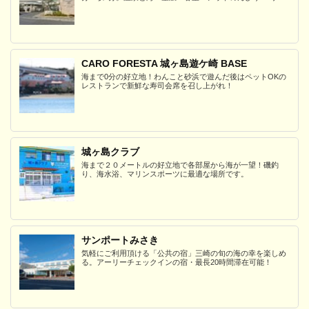
CARO FORESTA 城ヶ島遊ケ崎 BASE
海まで0分の好立地！わんこと砂浜で遊んだ後はペットOKの
レストランで新鮮な寿司会席を召し上がれ！
城ヶ島クラブ
海まで２０メートルの好立地で各部屋から海が一望！磯釣
り、海水浴、マリンスポーツに最適な場所です。
サンポートみさき
気軽にご利用頂ける「公共の宿」三崎の旬の海の幸を楽しめ
る。アーリーチェックインの宿・最長20時間滞在可能！