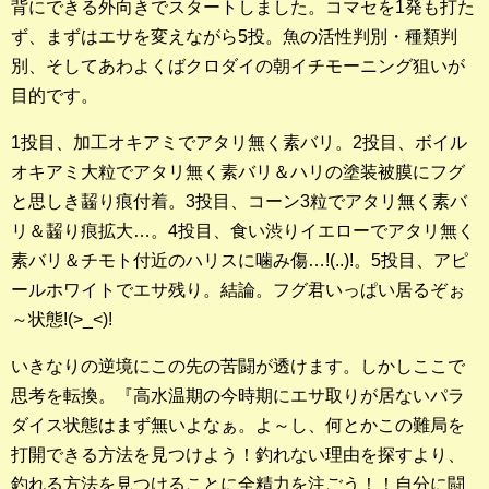
背にできる外向きでスタートしました。コマセを1発も打た
店長釣行記
ず、まずはエサを変えながら5投。魚の活性判別・種類判
別、そしてあわよくばクロダイの朝イチモーニング狙いが
スタッフ釣行記
目的です。
釣果投稿フォーム
1投目、加工オキアミでアタリ無く素バリ。2投目、ボイル
オキアミ大粒でアタリ無く素バリ＆ハリの塗装被膜にフグ
お問い合わせ
と思しき齧り痕付着。3投目、コーン3粒でアタリ無く素バ
リ＆齧り痕拡大…。4投目、食い渋りイエローでアタリ無く
素バリ＆チモト付近のハリスに噛み傷…!(..)!。5投目、アピ
ールホワイトでエサ残り。結論。フグ君いっぱい居るぞぉ
～状態!(>_<)!
いきなりの逆境にこの先の苦闘が透けます。しかしここで
思考を転換。『高水温期の今時期にエサ取りが居ないパラ
ダイス状態はまず無いよなぁ。よ～し、何とかこの難局を
打開できる方法を見つけよう！釣れない理由を探すより、
釣れる方法を見つけることに全精力を注ごう！！自分に闘