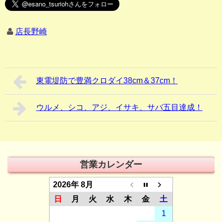
店長野崎
東電堤防で豊満クロダイ38cm＆37cm！
ウルメ、シコ、アジ、イサキ、サバ五目達成！
営業カレンダー
2026年 8月
日
月
火
水
木
金
土
1