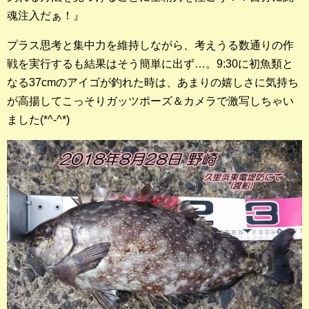
魂注入だぁ！』
プラス思考と集中力を維持しながら、考えうる数通りの作
戦を実行するも結果はそう簡単に出ず…。9:30に初魚類と
なる37cmのアイゴが釣れた時は、あまりの嬉しさに気持ち
が高揚してこっそりガッツポーズ＆カメラで激写しちゃい
ました(*^-^*)