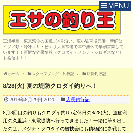
MENU
H O M E
店 舗 案 内
三浦半島・東京湾側の国道134号沿い、広い駐車場完備。新鮮な
取 扱 商 品
イソメ類・冷凍エサ・粉エサ大量常備で年中無休で早朝営業して
います！！新鮮な釣果情報（クロダイ・メジナ・シロギスなど）
釣 果 情 報
も発信中！！
クロダイ釣り
ホーム
スタッフブログ・釣行記
店長釣行記
メジナ釣り
8/28(火) 夏の堤防クロダイ釣りへ！
投げ・堤防釣り
2018年8月29日 20:20
店長釣行記
陸っぱりルアー
8月3回目の釣りもクロダイ釣り♪定休日の8/28(火)、渡船利
船・ボート釣り
用の久里浜・東電堤防へ行ってきました！一緒に竿を出し
たのは、メジナ・クロダイの競技会にも積極的に参戦して
その他の釣り