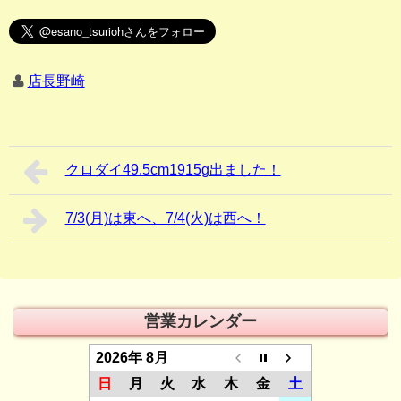
店長野崎
クロダイ49.5cm1915g出ました！
7/3(月)は東へ、7/4(火)は西へ！
営業カレンダー
2026年 8月
日
月
火
水
木
金
土