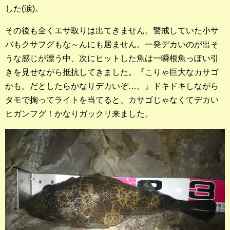
した(涙)。
その後も全くエサ取りは出てきません。警戒していた小サ
バもクサフグもな～んにも居ません。一発デカいのが出そ
うな感じが漂う中、次にヒットした魚は一瞬根魚っぽい引
きを見せながら抵抗してきました。『こりゃ巨大なカサゴ
かも。だとしたらかなりデカいぞ…。』ドキドキしながら
タモで掬ってライトを当てると、カサゴじゃなくてデカい
ヒガンフグ！かなりガックリ来ました。