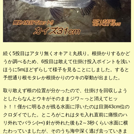
続く5投目はアタリ無くオキアミ丸残り。根掛かりするかど
うか調べるため、6投目は敢えて仕掛け投入ポイントを浅い
ほうに5mほどずらして様子を見ることにしました。すると
予想通り根モタレか根掛かりのウキの挙動が出ました。
取り敢えず根の位置が分かったので、仕掛けを回収しよう
としたらなんとウキがそのままジワ～っと消えてヒッ
ト！！僅かに明るさが残る水面に浮いたのは目測43cm位の
クロダイでした。ところがこれはタモ入れ直前に痛恨のハ
リ外れでバラシ(><) 針が外れた後も2～3秒くらい水面に横
たわっていましたが、そのうち海中深く逃げ去っていきま