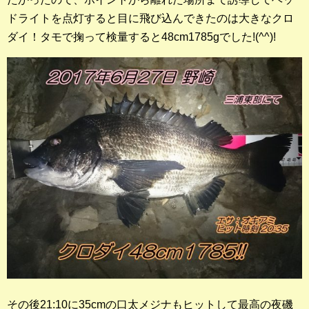
ドライトを点灯すると目に飛び込んできたのは大きなクロ
ダイ！タモで掬って検量すると48cm1785gでした!(^^)!
その後21:10に35cmの口太メジナもヒットして最高の夜磯