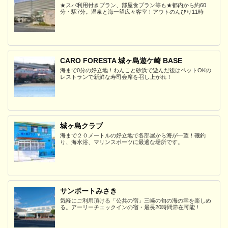
★スパ利用付きプラン、部屋食プラン等も★都内から約60
分・駅7分。温泉と海一望広々客室！アウトのんびり11時
CARO FORESTA 城ヶ島遊ケ崎 BASE
海まで0分の好立地！わんこと砂浜で遊んだ後はペットOKの
レストランで新鮮な寿司会席を召し上がれ！
城ヶ島クラブ
海まで２０メートルの好立地で各部屋から海が一望！磯釣
り、海水浴、マリンスポーツに最適な場所です。
サンポートみさき
気軽にご利用頂ける「公共の宿」三崎の旬の海の幸を楽しめ
る。アーリーチェックインの宿・最長20時間滞在可能！