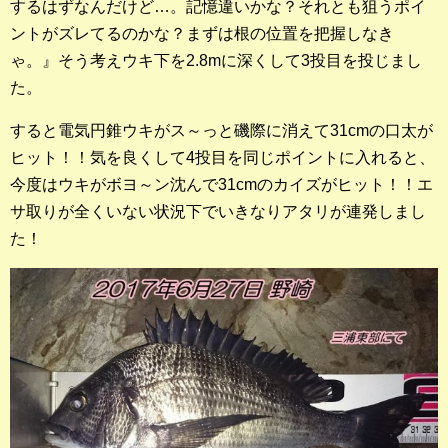
するはずなんだけど…。記憶違いかな？それとも狙うポイ
店長釣行記
ントがズレてるのかな？まずは根の位置を把握しなき
ゃ。』そう考えウキ下を2.8mに深くして3投目を投じまし
スタッフ釣行記
た。
釣果投稿フォーム
すると電気円錐ウキがス～っと磯際に消えて31cmの口太が
ヒット！！気を良くして4投目を同じポイントに入れると、
お問い合わせ
今度はウキがボヨ～ン沈んで31cmのカイズがヒット！！エ
サ取りが全くいない状況下でいきなりアタリが連発しまし
た！