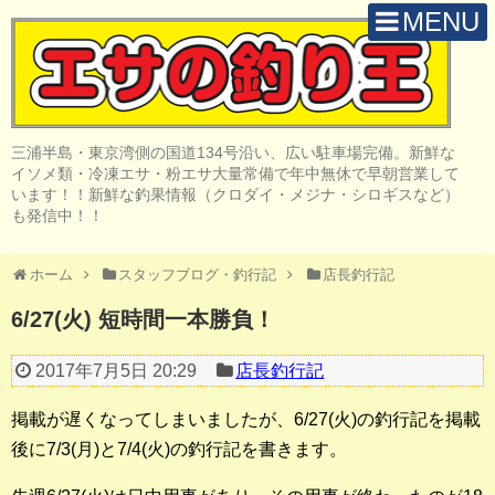
MENU
H O M E
店 舗 案 内
三浦半島・東京湾側の国道134号沿い、広い駐車場完備。新鮮な
取 扱 商 品
イソメ類・冷凍エサ・粉エサ大量常備で年中無休で早朝営業して
います！！新鮮な釣果情報（クロダイ・メジナ・シロギスなど）
釣 果 情 報
も発信中！！
クロダイ釣り
ホーム
スタッフブログ・釣行記
店長釣行記
メジナ釣り
6/27(火) 短時間一本勝負！
投げ・堤防釣り
2017年7月5日 20:29
店長釣行記
陸っぱりルアー
掲載が遅くなってしまいましたが、6/27(火)の釣行記を掲載
船・ボート釣り
後に7/3(月)と7/4(火)の釣行記を書きます。
その他の釣り