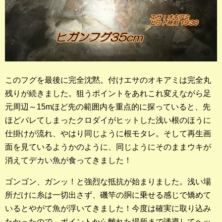
このフグを最後に完全沈黙。付けエサのオキアミは完全丸
残りが続きました。狙うポイントをあれこれ変えながら足
元周辺～15mほど先の範囲内を重点的に探っていると、先
ほどバレてしまったクロダイがヒットした浅い根のほうに
仕掛けが流れ、やはり同じように根モタレ。そして再生画
面を見ているようかのように、同じようにそのままウキが
消えてデカい魚が食ってきました！
ゴンゴン、ガンッ！と強烈な抵抗が始まりました。浅い場
所だけに糸は一切出さず、磯竿の胴に乗せる感じで矯めて
いるとやがて魚が浮いてきました！今度は確実に取り込み
たかったので、ポイントから離れた場所まで誘導してヘッ