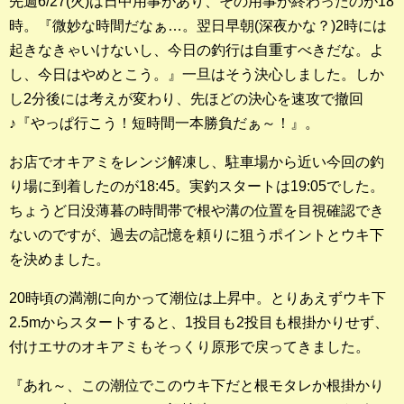
先週6/27(火)は日中用事があり、その用事が終わったのが18
時。『微妙な時間だなぁ…。翌日早朝(深夜かな？)2時には
釣果ランキング
起きなきゃいけないし、今日の釣行は自重すべきだな。よ
2023年 クロダイ部門
し、今日はやめとこう。』一旦はそう決心しました。しか
し2分後には考えが変わり、先ほどの決心を速攻で撤回
2023年 メジナ部門
♪『やっぱ行こう！短時間一本勝負だぁ～！』。
歴代釣果ランキング
お店でオキアミをレンジ解凍し、駐車場から近い今回の釣
クロダイ部門
り場に到着したのが18:45。実釣スタートは19:05でした。
ちょうど日没薄暮の時間帯で根や溝の位置を目視確認でき
メジナ部門
ないのですが、過去の記憶を頼りに狙うポイントとウキ下
シロギス部門
を決めました。
20時頃の満潮に向かって潮位は上昇中。とりあえずウキ下
過去の釣果ランキング
2.5mからスタートすると、1投目も2投目も根掛かりせず、
付けエサのオキアミもそっくり原形で戻ってきました。
ブログ・釣行記
スタッフブログ
『あれ～、この潮位でこのウキ下だと根モタレか根掛かり