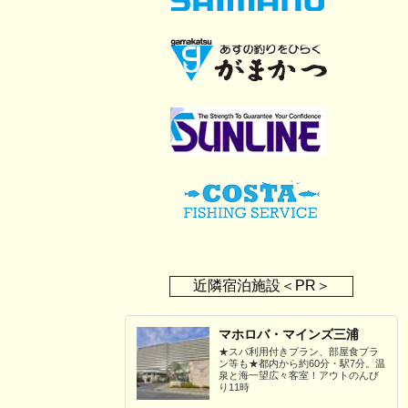
近隣宿泊施設＜PR＞
マホロバ・マインズ三浦
★スパ利用付きプラン、部屋食プラ
ン等も★都内から約60分・駅7分。温
泉と海一望広々客室！アウトのんび
り11時