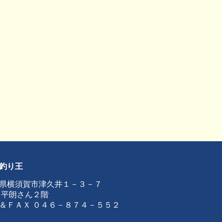
釣り王
県横須賀市津久井１－３－７
 平朗さん２階
＆ＦＡＸ ０４６－８７４－５５２