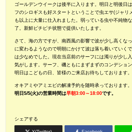
ゴールデンウイークは後半に入ります。明日と明後日は
フのシロギスも好スタートということで虫エサ(ジャリ
も以上に大量に仕入れました。弱っている虫や不純物
了。新鮮ピチピチ状態で提供いたします。
さて、海の方ですが、南西風の影響で波が少し高くな
に変わるようなので明朝にかけて波は落ち着いていく
は少なめでした。現在当店前のサーフには濁りが少し
気がします。サーフ、磯ともにまずまずのコンデショ
明日はこどもの日、皆様のご来店お待ちしております
オキアミやアミエビの解凍予約を随時承っております
明日5/5(火)の営業時間は
早朝3:00～18:00
です。
シェアする