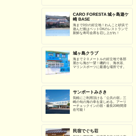
CARO FORESTA 城ヶ島遊ケ
崎 BASE
海まで0分の好立地！わんこと砂浜で
遊んだ後はペットOKのレストランで
新鮮な寿司会席を召し上がれ！
城ヶ島クラブ
海まで２０メートルの好立地で各部
屋から海が一望！磯釣り、海水浴、
マリンスポーツに最適な場所です。
サンポートみさき
気軽にご利用頂ける「公共の宿」三
崎の旬の海の幸を楽しめる。アーリ
ーチェックインの宿・最長20時間滞
在可能！
民宿でぐち荘