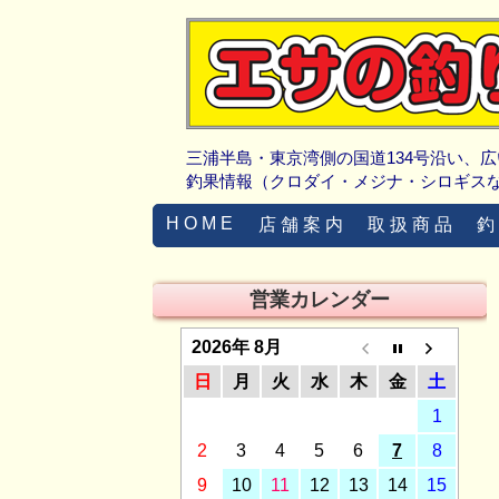
三浦半島・東京湾側の国道134号沿い、
釣果情報（クロダイ・メジナ・シロギス
H O M E
店 舗 案 内
取 扱 商 品
釣
営業カレンダー
2026年 8月
日
月
火
水
木
金
土
1
2
3
4
5
6
7
8
9
10
11
12
13
14
15