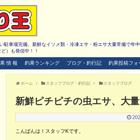
広い駐車場完備。新鮮なイソメ類・冷凍エサ・粉エサ大量常備で年
など）も発信中！！
 果 情 報
釣果ランキング
ブログ・釣行記
釣果投稿フォ
ホーム
スタッフブログ・釣行記
スタッフブログ
新鮮ピチピチの虫エサ、大量
20
こんばんは！スタッフKです。