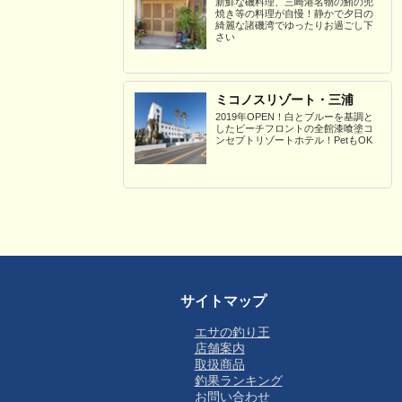
新鮮な磯料理、三崎港名物の鮪の兜
焼き等の料理が自慢！静かで夕日の
綺麗な諸磯湾でゆったりお過ごし下
さい
ミコノスリゾート・三浦
2019年OPEN！白とブルーを基調と
したビーチフロントの全館漆喰塗コ
ンセプトリゾートホテル！PetもOK
サイトマップ
エサの釣り王
店舗案内
取扱商品
釣果ランキング
お問い合わせ