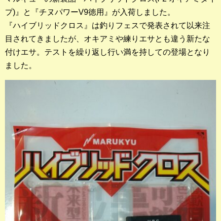
プ)』と『チヌパワーV9徳用』が入荷しました。
釣果ランキング
『ハイブリッドクロス』は釣りフェスで発表されて以来注
目されてきましたが、オキアミや練りエサとも違う新たな
2023年 クロダイ部門
付けエサ。テストを繰り返し行い満を持しての登場となり
2023年 メジナ部門
ました。
歴代釣果ランキング
クロダイ部門
メジナ部門
シロギス部門
過去の釣果ランキング
ブログ・釣行記
スタッフブログ