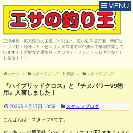
MENU
H O M E
店 舗 案 内
三浦半島・東京湾側の国道134号沿い、広い駐車場完備。新鮮な
取 扱 商 品
イソメ類・冷凍エサ・粉エサ大量常備で年中無休で早朝営業して
います！！新鮮な釣果情報（クロダイ・メジナ・シロギスなど）
釣 果 情 報
も発信中！！
クロダイ釣り
ホーム
スタッフブログ・釣行記
スタッフブログ
メジナ釣り
『ハイブリッドクロス』と『チヌパワーV9徳
用』入荷しました！
投げ・堤防釣り
陸っぱりルアー
2026年4月17日 18:59
スタッフブログ
船・ボート釣り
こんばんは！スタッフKです。
その他の釣り
マルキューの新製品『ハイブリッドクロス(F2 オキアミタイ