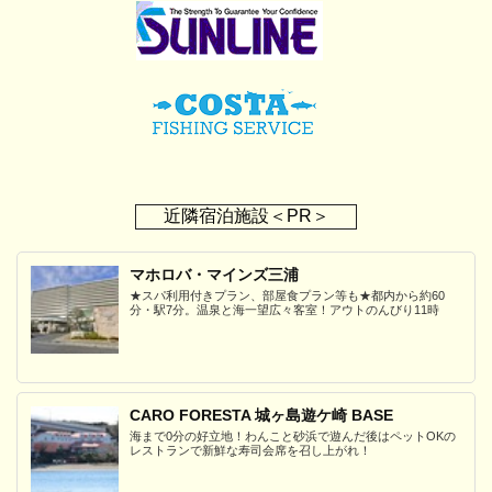
近隣宿泊施設＜PR＞
マホロバ・マインズ三浦
★スパ利用付きプラン、部屋食プラン等も★都内から約60
分・駅7分。温泉と海一望広々客室！アウトのんびり11時
CARO FORESTA 城ヶ島遊ケ崎 BASE
海まで0分の好立地！わんこと砂浜で遊んだ後はペットOKの
レストランで新鮮な寿司会席を召し上がれ！