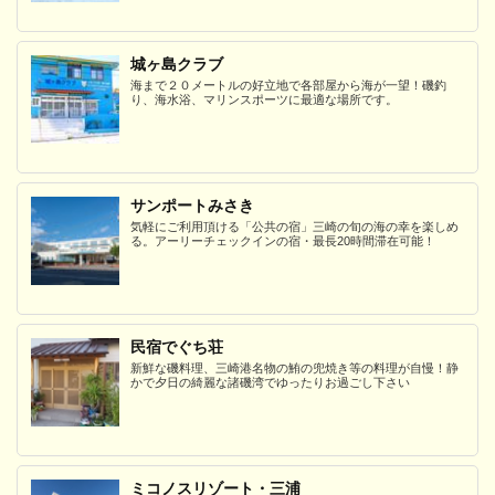
城ヶ島クラブ
海まで２０メートルの好立地で各部屋から海が一望！磯釣
り、海水浴、マリンスポーツに最適な場所です。
サンポートみさき
気軽にご利用頂ける「公共の宿」三崎の旬の海の幸を楽しめ
る。アーリーチェックインの宿・最長20時間滞在可能！
民宿でぐち荘
新鮮な磯料理、三崎港名物の鮪の兜焼き等の料理が自慢！静
かで夕日の綺麗な諸磯湾でゆったりお過ごし下さい
ミコノスリゾート・三浦