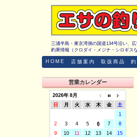
三浦半島・東京湾側の国道134号沿い、
釣果情報（クロダイ・メジナ・シロギス
H O M E
店 舗 案 内
取 扱 商 品
釣
営業カレンダー
2026年 8月
日
月
火
水
木
金
土
1
2
3
4
5
6
7
8
9
10
11
12
13
14
15