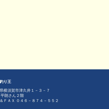
釣り王
県横須賀市津久井１－３－７
 平朗さん２階
＆ＦＡＸ ０４６－８７４－５５２