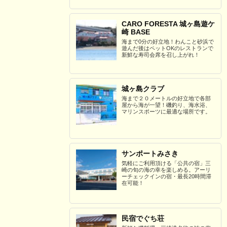
CARO FORESTA 城ヶ島遊ケ
崎 BASE
海まで0分の好立地！わんこと砂浜で
遊んだ後はペットOKのレストランで
新鮮な寿司会席を召し上がれ！
城ヶ島クラブ
海まで２０メートルの好立地で各部
屋から海が一望！磯釣り、海水浴、
マリンスポーツに最適な場所です。
サンポートみさき
気軽にご利用頂ける「公共の宿」三
崎の旬の海の幸を楽しめる。アーリ
ーチェックインの宿・最長20時間滞
在可能！
民宿でぐち荘