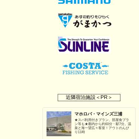
近隣宿泊施設＜PR＞
マホロバ・マインズ三浦
★スパ利用付きプラン、部屋食プラ
ン等も★都内から約60分・駅7分。温
泉と海一望広々客室！アウトのんび
り11時