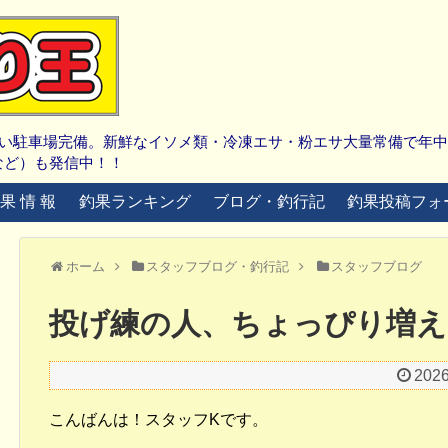
広い駐車場完備。新鮮なイソメ類・冷凍エサ・粉エサ大量常備で年
など）も発信中！！
 果 情 報
釣果ランキング
ブログ・釣行記
釣果投稿フォ
ホーム
スタッフブログ・釣行記
スタッフブログ
投げ練の人、ちょっぴり増え
202
こんばんは！スタッフKです。