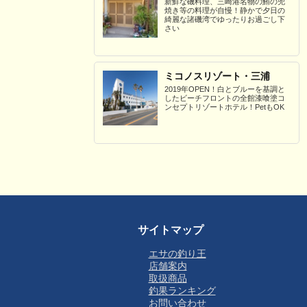
新鮮な磯料理、三崎港名物の鮪の兜
焼き等の料理が自慢！静かで夕日の
綺麗な諸磯湾でゆったりお過ごし下
さい
ミコノスリゾート・三浦
2019年OPEN！白とブルーを基調と
したビーチフロントの全館漆喰塗コ
ンセプトリゾートホテル！PetもOK
サイトマップ
エサの釣り王
店舗案内
取扱商品
釣果ランキング
お問い合わせ