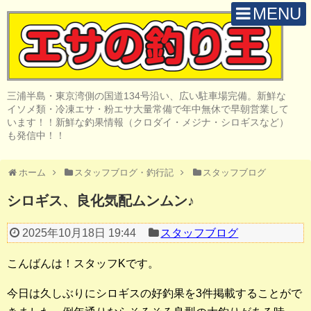
MENU
H O M E
店 舗 案 内
三浦半島・東京湾側の国道134号沿い、広い駐車場完備。新鮮な
取 扱 商 品
イソメ類・冷凍エサ・粉エサ大量常備で年中無休で早朝営業して
います！！新鮮な釣果情報（クロダイ・メジナ・シロギスなど）
釣 果 情 報
も発信中！！
クロダイ釣り
ホーム
スタッフブログ・釣行記
スタッフブログ
メジナ釣り
シロギス、良化気配ムンムン♪
投げ・堤防釣り
2025年10月18日 19:44
スタッフブログ
陸っぱりルアー
こんばんは！スタッフKです。
船・ボート釣り
今日は久しぶりにシロギスの好釣果を3件掲載することがで
その他の釣り