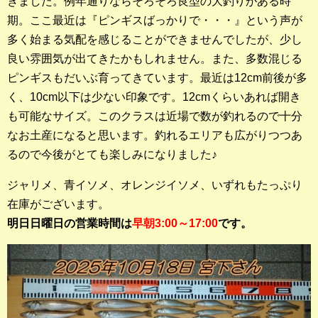
きました。例年通りならそろそろ良型の大釣りがある時
期。ここ最近は『ピンギスばっかりで・・・』という声が
釣果ランキング
多く始まる気配を感じることができませんでしたが、少し
2023年 クロダイ部門
良い雰囲気が出てきたかもしれません。また、多数混じる
ピンギスもだいぶ育ってきています。最近は12cm前後が多
2023年 メジナ部門
く、10cm以下は少ない印象です。12cmくらいあれば開き
も可能なサイズ。このクラスは近場で数が釣れるので十分
歴代釣果ランキング
なお土産になると思います。釣れるエリアも広がりつつあ
クロダイ部門
るので今後がとても楽しみになりました♪
メジナ部門
ジャリメ、青イソメ、オレンジイソメ、いずれもたっぷり
シロギス部門
在庫がございます。
明日日曜日の営業時間は
早朝3:00～17:00
です。
過去の釣果ランキング
ブログ・釣行記
スタッフブログ