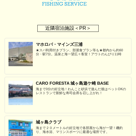
近隣宿泊施設＜PR＞
マホロバ・マインズ三浦
★スパ利用付きプラン、部屋食プラン等も★都内から約60
分・駅7分。温泉と海一望広々客室！アウトのんびり11時
CARO FORESTA 城ヶ島遊ケ崎 BASE
海まで0分の好立地！わんこと砂浜で遊んだ後はペットOKの
レストランで新鮮な寿司会席を召し上がれ！
城ヶ島クラブ
海まで２０メートルの好立地で各部屋から海が一望！磯釣
り、海水浴、マリンスポーツに最適な場所です。