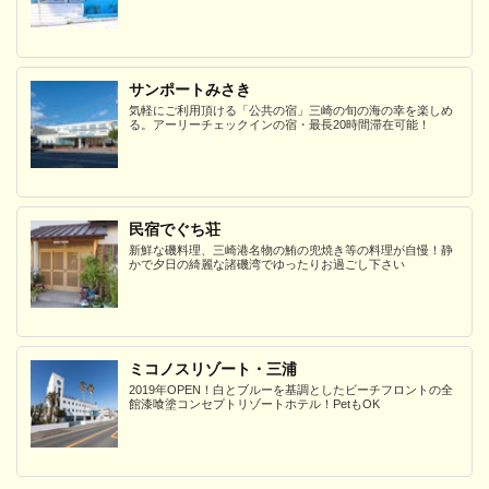
サンポートみさき
気軽にご利用頂ける「公共の宿」三崎の旬の海の幸を楽しめ
る。アーリーチェックインの宿・最長20時間滞在可能！
民宿でぐち荘
新鮮な磯料理、三崎港名物の鮪の兜焼き等の料理が自慢！静
かで夕日の綺麗な諸磯湾でゆったりお過ごし下さい
ミコノスリゾート・三浦
2019年OPEN！白とブルーを基調としたビーチフロントの全
館漆喰塗コンセプトリゾートホテル！PetもOK