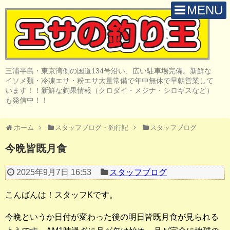
MENU
H O M E
店 舗 案 内
三浦半島・東京湾側の国道134号沿い、広い駐車場完備。新鮮な
取 扱 商 品
イソメ類・冷凍エサ・粉エサ大量常備で年中無休で早朝営業して
います！！新鮮な釣果情報（クロダイ・メジナ・シロギスなど）
釣 果 情 報
も発信中！！
クロダイ釣り
ホーム
スタッフブログ・釣行記
スタッフブログ
メジナ釣り
今晩皆既月食
投げ・堤防釣り
2025年9月7日 16:53
スタッフブログ
陸っぱりルアー
こんばんは！スタッフKです。
船・ボート釣り
今晩というか日付が変わった後の明日皆既月食が見られる
その他の釣り