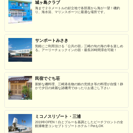
城ヶ島クラブ
海まで２０メートルの好立地で各部屋から海が一望！磯釣
り、海水浴、マリンスポーツに最適な場所です。
サンポートみさき
気軽にご利用頂ける「公共の宿」三崎の旬の海の幸を楽しめ
る。アーリーチェックインの宿・最長20時間滞在可能！
民宿でぐち荘
新鮮な磯料理、三崎港名物の鮪の兜焼き等の料理が自慢！静
かで夕日の綺麗な諸磯湾でゆったりお過ごし下さい
ミコノスリゾート・三浦
2019年OPEN！白とブルーを基調としたビーチフロントの全
館漆喰塗コンセプトリゾートホテル！PetもOK