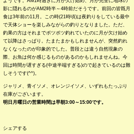
ようです。AM1時過ぎに月が欠け始め、月が完全に地球の
影に隠れるのがAM2時半～4時前だそうです。前回の皆既月
釣果ランキング
食は3年前の11月。この時(21時頃)は夜釣りをしている最中
2023年 クロダイ部門
で天体ショーを楽しみながらの釣りとなりました。ただ、
釣果の方はそれまでポツポツ釣れていたのに月が欠け始め
2023年 メジナ部門
て以降はさっぱり。たまたまかもしれませんが、突然釣れ
なくなったのが印象的でした。普段とは違う自然現象の
歴代釣果ランキング
際、お魚は何か感じるものがあるのかもしれませんね。今
クロダイ部門
回は時間が遅すぎる(中途半端すぎる)ので起きているのは難
メジナ部門
しそうです(^^)。
シロギス部門
ジャリメ、青イソメ、オレンジイソメ、いずれもたっぷり
在庫がございます。
過去の釣果ランキング
明日月曜日の営業時間は早朝3:00～15:00です。
ブログ・釣行記
スタッフブログ
シェアする