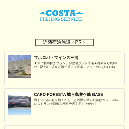
近隣宿泊施設＜PR＞
マホロバ・マインズ三浦
★スパ利用付きプラン、部屋食プラン等も★都内から約60
分・駅7分。温泉と海一望広々客室！アウトのんびり11時
CARO FORESTA 城ヶ島遊ケ崎 BASE
海まで0分の好立地！わんこと砂浜で遊んだ後はペットOKの
レストランで新鮮な寿司会席を召し上がれ！