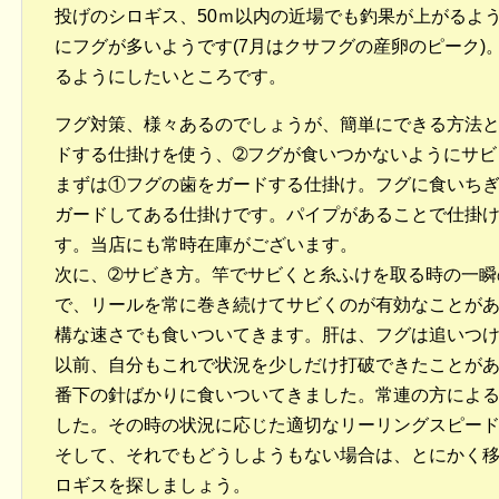
投げのシロギス、50ｍ以内の近場でも釣果が上がるよ
にフグが多いようです(7月はクサフグの産卵のピーク)
るようにしたいところです。
フグ対策、様々あるのでしょうが、簡単にできる方法
ドする仕掛けを使う、➁フグが食いつかないようにサビ
まずは①フグの歯をガードする仕掛け。フグに食いち
ガードしてある仕掛けです。パイプがあることで仕掛
す。当店にも常時在庫がございます。
次に、➁サビき方。竿でサビくと糸ふけを取る時の一瞬
で、リールを常に巻き続けてサビくのが有効なことが
構な速さでも食いついてきます。肝は、フグは追いつ
以前、自分もこれで状況を少しだけ打破できたことが
番下の針ばかりに食いついてきました。常連の方によ
した。その時の状況に応じた適切なリーリングスピー
そして、それでもどうしようもない場合は、とにかく
ロギスを探しましょう。