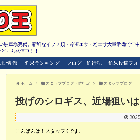
広い駐車場完備。新鮮なイソメ類・冷凍エサ・粉エサ大量常備で年
など）も発信中！！
 果 情 報
釣果ランキング
ブログ・釣行記
釣果投稿フォ
ホーム
スタッフブログ・釣行記
スタッフブログ
投げのシロギス、近場狙いは
202
こんばんは！スタッフKです。