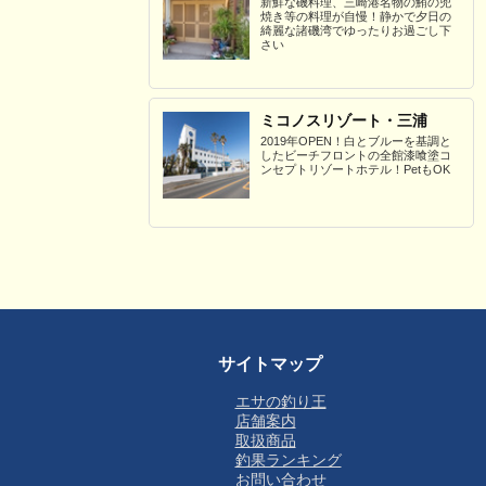
新鮮な磯料理、三崎港名物の鮪の兜
焼き等の料理が自慢！静かで夕日の
綺麗な諸磯湾でゆったりお過ごし下
さい
ミコノスリゾート・三浦
2019年OPEN！白とブルーを基調と
したビーチフロントの全館漆喰塗コ
ンセプトリゾートホテル！PetもOK
サイトマップ
エサの釣り王
店舗案内
取扱商品
釣果ランキング
お問い合わせ