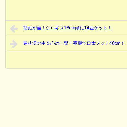
移動が吉！シロギス18cm頭に14匹ゲット！
悪状況の中会心の一撃！夜磯で口太メジナ40cm！