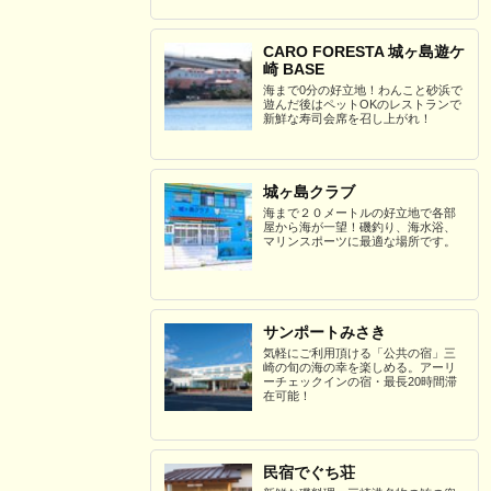
CARO FORESTA 城ヶ島遊ケ
崎 BASE
海まで0分の好立地！わんこと砂浜で
遊んだ後はペットOKのレストランで
新鮮な寿司会席を召し上がれ！
城ヶ島クラブ
海まで２０メートルの好立地で各部
屋から海が一望！磯釣り、海水浴、
マリンスポーツに最適な場所です。
サンポートみさき
気軽にご利用頂ける「公共の宿」三
崎の旬の海の幸を楽しめる。アーリ
ーチェックインの宿・最長20時間滞
在可能！
民宿でぐち荘