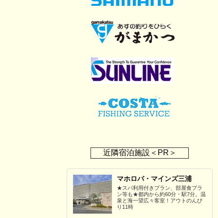
近隣宿泊施設＜PR＞
マホロバ・マインズ三浦
★スパ利用付きプラン、部屋食プラ
ン等も★都内から約60分・駅7分。温
泉と海一望広々客室！アウトのんび
り11時