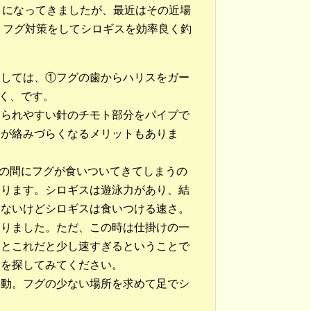
うになってきましたが、最近はその近場
。フグ対策をしてシロギスを効率良く釣
としては、①フグの歯からハリスをガー
く、です。
ぎられやすい針のチモト部分をパイプで
けが絡みづらくなるメリットもありま
の間にフグが食いついてきてしまうの
あります。シロギスは遊泳力があり、結
けないけどシロギスは食いつける速さ。
ありました。ただ、この時は仕掛けの一
るとこれだと少し速すぎるということで
ドを探してみてください。
移動。フグの少ない場所を求めて足でシ