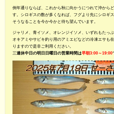
例年通りならば、これから秋に向かうにつれて沖から
す。シロギスの数が多くなれば、フグより先にシロギ
そうなることを今か今かと待ち望んでいます。
ジャリメ、青イソメ、オレンジイソメ、いずれもたっ
オキアミやサビキ釣り用のアミエビなどの冷凍エサも
りますので是非ご利用ください。
三
連休中日の明日日曜日の営業時間は
早朝3:00～19:00