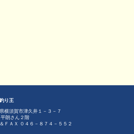
釣り王
県横須賀市津久井１－３－７
 平朗さん２階
＆ＦＡＸ ０４６－８７４－５５２