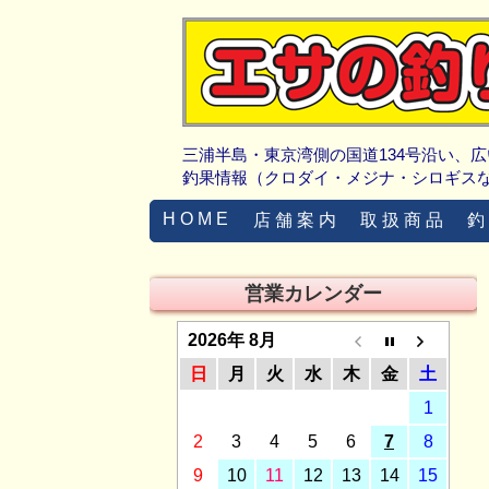
三浦半島・東京湾側の国道134号沿い、
釣果情報（クロダイ・メジナ・シロギス
H O M E
店 舗 案 内
取 扱 商 品
釣
営業カレンダー
2026年 8月
日
月
火
水
木
金
土
1
2
3
4
5
6
7
8
9
10
11
12
13
14
15