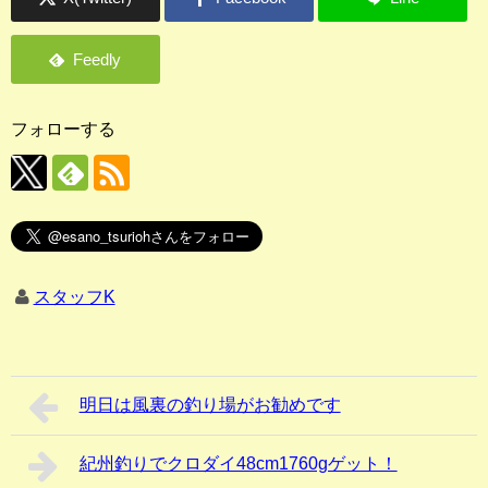
店長釣行記
スタッフ釣行記
釣果投稿フォーム
フォローする
お問い合わせ
スタッフK
明日は風裏の釣り場がお勧めです
紀州釣りでクロダイ48cm1760gゲット！