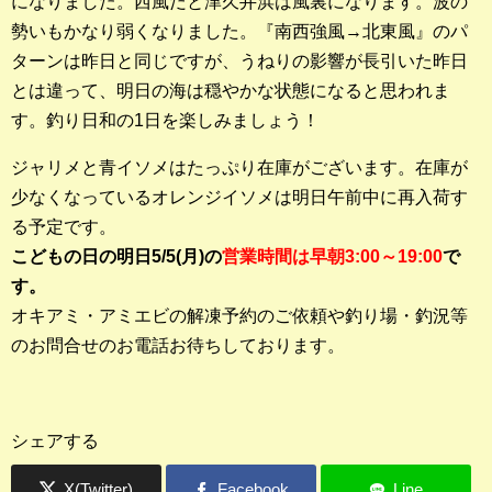
になりました。西風だと津久井浜は風裏になります。波の
勢いもかなり弱くなりました。『南西強風→北東風』のパ
釣果ランキング
ターンは昨日と同じですが、うねりの影響が長引いた昨日
2023年 クロダイ部門
とは違って、明日の海は穏やかな状態になると思われま
す。釣り日和の1日を楽しみましょう！
2023年 メジナ部門
ジャリメと青イソメはたっぷり在庫がございます。在庫が
歴代釣果ランキング
少なくなっているオレンジイソメは明日午前中に再入荷す
クロダイ部門
る予定です。
こどもの日の明日5/5(月)の
営業時間は早朝3:00～19:00
で
メジナ部門
す。
シロギス部門
オキアミ・アミエビの解凍予約のご依頼や釣り場・釣況等
のお問合せのお電話お待ちしております。
過去の釣果ランキング
ブログ・釣行記
シェアする
スタッフブログ