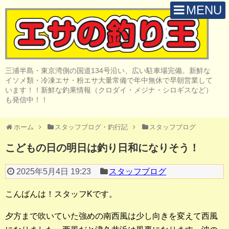
MENU
H O M E
店 舗 案 内
三浦半島・東京湾側の国道134号沿い、広い駐車場完備。新鮮な
取 扱 商 品
イソメ類・冷凍エサ・粉エサ大量常備で年中無休で早朝営業して
います！！新鮮な釣果情報（クロダイ・メジナ・シロギスなど）
釣 果 情 報
も発信中！！
クロダイ釣り
ホーム
スタッフブログ・釣行記
スタッフブログ
メジナ釣り
こどもの日の明日は釣り日和になりそう！
投げ・堤防釣り
2025年5月4日 19:23
スタッフブログ
陸っぱりルアー
こんばんは！スタッフKです。
船・ボート釣り
夕方まで吹いていた強めの南西風は少し向きを変えて西風
その他の釣り