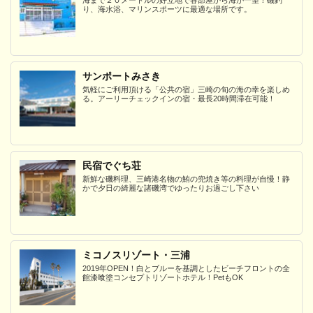
り、海水浴、マリンスポーツに最適な場所です。
サンポートみさき
気軽にご利用頂ける「公共の宿」三崎の旬の海の幸を楽しめ
る。アーリーチェックインの宿・最長20時間滞在可能！
民宿でぐち荘
新鮮な磯料理、三崎港名物の鮪の兜焼き等の料理が自慢！静
かで夕日の綺麗な諸磯湾でゆったりお過ごし下さい
ミコノスリゾート・三浦
2019年OPEN！白とブルーを基調としたビーチフロントの全
館漆喰塗コンセプトリゾートホテル！PetもOK