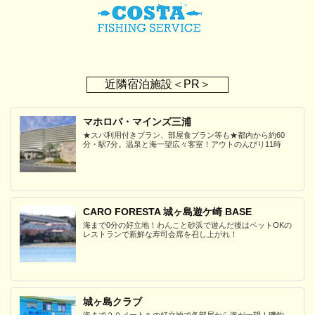
近隣宿泊施設＜PR＞
マホロバ・マインズ三浦
★スパ利用付きプラン、部屋食プラン等も★都内から約60
分・駅7分。温泉と海一望広々客室！アウトのんびり11時
CARO FORESTA 城ヶ島遊ケ崎 BASE
海まで0分の好立地！わんこと砂浜で遊んだ後はペットOKの
レストランで新鮮な寿司会席を召し上がれ！
城ヶ島クラブ
海まで２０メートルの好立地で各部屋から海が一望！磯釣