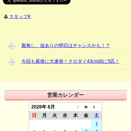
スタッフK
風無し、波ありの明日はチャンスかも！？
今回も最後に大連発！クロダイ43cm頭に5匹！
営業カレンダー
2026年 8月
日
月
火
水
木
金
土
1