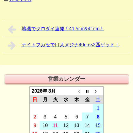
地磯でクロダイ連発！41.5cm&41cm！
ナイトフカセで口太メジナ40cm×2匹ゲット！
営業カレンダー
2026年 8月
日
月
火
水
木
金
土
1
2
3
4
5
6
7
8
9
10
11
12
13
14
15