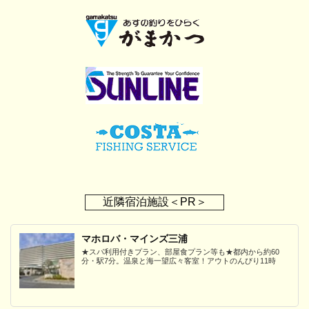
近隣宿泊施設＜PR＞
マホロバ・マインズ三浦
★スパ利用付きプラン、部屋食プラン等も★都内から約60
分・駅7分。温泉と海一望広々客室！アウトのんびり11時