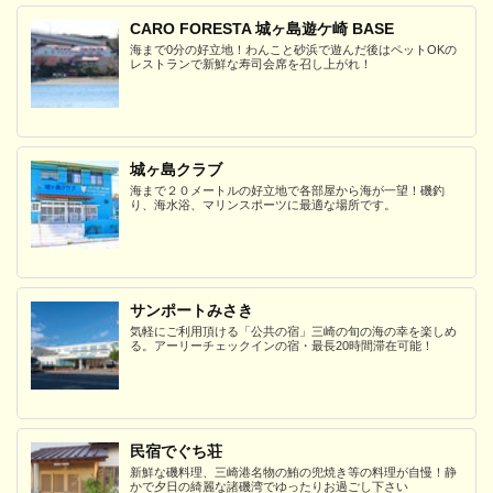
CARO FORESTA 城ヶ島遊ケ崎 BASE
海まで0分の好立地！わんこと砂浜で遊んだ後はペットOKの
レストランで新鮮な寿司会席を召し上がれ！
城ヶ島クラブ
海まで２０メートルの好立地で各部屋から海が一望！磯釣
り、海水浴、マリンスポーツに最適な場所です。
サンポートみさき
気軽にご利用頂ける「公共の宿」三崎の旬の海の幸を楽しめ
る。アーリーチェックインの宿・最長20時間滞在可能！
民宿でぐち荘
新鮮な磯料理、三崎港名物の鮪の兜焼き等の料理が自慢！静
かで夕日の綺麗な諸磯湾でゆったりお過ごし下さい