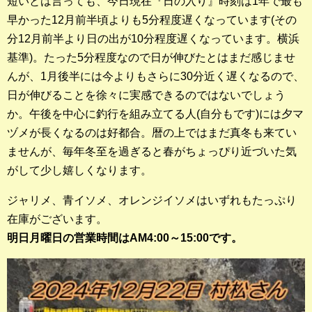
短いとは言っても、今日現在『日の入り』時刻は1年で最も
早かった12月前半頃よりも5分程度遅くなっています(その
釣果ランキング
分12月前半より日の出が10分程度遅くなっています。横浜
2023年 クロダイ部門
基準)。たった5分程度なので日が伸びたとはまだ感じませ
んが、1月後半には今よりもさらに30分近く遅くなるので、
2023年 メジナ部門
日が伸びることを徐々に実感できるのではないでしょう
か。午後を中心に釣行を組み立てる人(自分もです)には夕マ
歴代釣果ランキング
ヅメが長くなるのは好都合。暦の上ではまだ真冬も来てい
クロダイ部門
ませんが、毎年冬至を過ぎると春がちょっぴり近づいた気
メジナ部門
がして少し嬉しくなります。
シロギス部門
ジャリメ、青イソメ、オレンジイソメはいずれもたっぷり
在庫がございます。
過去の釣果ランキング
明日月曜日の営業時間はAM4:00～15:00です。
ブログ・釣行記
スタッフブログ