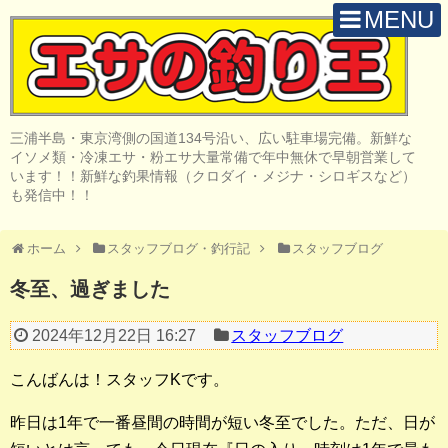
MENU
H O M E
店 舗 案 内
三浦半島・東京湾側の国道134号沿い、広い駐車場完備。新鮮な
取 扱 商 品
イソメ類・冷凍エサ・粉エサ大量常備で年中無休で早朝営業して
います！！新鮮な釣果情報（クロダイ・メジナ・シロギスなど）
釣 果 情 報
も発信中！！
クロダイ釣り
ホーム
スタッフブログ・釣行記
スタッフブログ
メジナ釣り
冬至、過ぎました
投げ・堤防釣り
2024年12月22日 16:27
スタッフブログ
陸っぱりルアー
こんばんは！スタッフKです。
船・ボート釣り
昨日は1年で一番昼間の時間が短い冬至でした。ただ、日が
その他の釣り