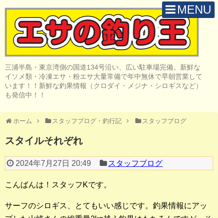
MENU
H O M E
店 舗 案 内
三浦半島・東京湾側の国道134号沿い、広い駐車場完備。新鮮な
取 扱 商 品
イソメ類・冷凍エサ・粉エサ大量常備で年中無休で早朝営業して
います！！新鮮な釣果情報（クロダイ・メジナ・シロギスなど）
釣 果 情 報
も発信中！！
クロダイ釣り
ホーム
スタッフブログ・釣行記
スタッフブログ
メジナ釣り
スタイルそれぞれ
投げ・堤防釣り
2024年7月27日 20:49
スタッフブログ
陸っぱりルアー
こんばんは！スタッフKです。
船・ボート釣り
サーフのシロギス、とてもいい感じです。釣果情報にアッ
その他の釣り