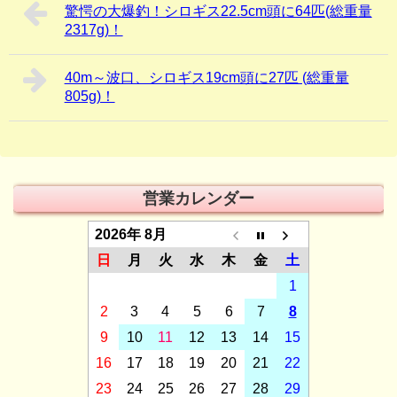
驚愕の大爆釣！シロギス22.5cm頭に64匹(総重量
2317g)！
40m～波口、シロギス19cm頭に27匹 (総重量
805g)！
営業カレンダー
2026年 8月
日
月
火
水
木
金
土
1
2
3
4
5
6
7
8
9
10
11
12
13
14
15
16
17
18
19
20
21
22
23
24
25
26
27
28
29