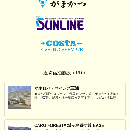
近隣宿泊施設＜PR＞
マホロバ・マインズ三浦
★スパ利用付きプラン、部屋食プラン等も★都内から約60
分・駅7分。温泉と海一望広々客室！アウトのんびり11時
CARO FORESTA 城ヶ島遊ケ崎 BASE