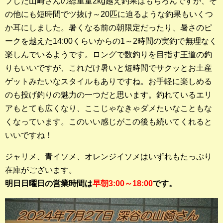
プした山崎さんの総重量2kg越え釣果はもちろんですが、そ
の他にも短時間でツ抜け～20匹に迫るような釣果もいくつ
釣果ランキング
か耳にしました。暑くなる前の朝限定だったり、暑さのピ
2023年 クロダイ部門
ークを越えた14:00くらいからの1～2時間の実釣で無理なく
楽しんでいるようです。ロングで数釣りを目指す王道の釣
2023年 メジナ部門
りもいいですが、これだけ暑いと短時間でサクッとお土産
ゲットみたいなスタイルもありですね。お手軽に楽しめる
歴代釣果ランキング
のも投げ釣りの魅力の一つだと思います。釣れているエリ
クロダイ部門
アもとても広くなり、ここじゃなきゃダメたいなこともな
メジナ部門
くなっています。このいい感じがこの後も続いてくれると
いいですね！
シロギス部門
ジャリメ、青イソメ、オレンジイソメはいずれもたっぷり
過去の釣果ランキング
在庫がございます。
明日日曜日の営業時間は
早朝3:00～18:00
です。
ブログ・釣行記
スタッフブログ