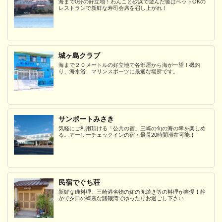
海まで0分の好立地！わんこと砂浜で遊んだ後はペットOKの
レストランで新鮮な寿司会席を召し上がれ！
城ヶ島クラブ
海まで２０メートルの好立地で各部屋から海が一望！磯釣
り、海水浴、マリンスポーツに最適な場所です。
サンポートみさき
気軽にご利用頂ける「公共の宿」三崎の旬の海の幸を楽しめ
る。アーリーチェックインの宿・最長20時間滞在可能！
民宿でぐち荘
新鮮な磯料理、三崎港名物の鮪の兜焼き等の料理が自慢！静
かで夕日の綺麗な諸磯湾でゆったりお過ごし下さい