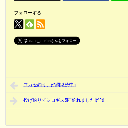
フォローする
フカセ釣り、好調継続中♪
投げ釣りでシロギス5匹釣れました!(^^)!