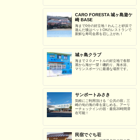
CARO FORESTA 城ヶ島遊ケ
崎 BASE
海まで0分の好立地！わんこと砂浜で
遊んだ後はペットOKのレストランで
新鮮な寿司会席を召し上がれ！
城ヶ島クラブ
海まで２０メートルの好立地で各部
屋から海が一望！磯釣り、海水浴、
マリンスポーツに最適な場所です。
サンポートみさき
気軽にご利用頂ける「公共の宿」三
崎の旬の海の幸を楽しめる。アーリ
ーチェックインの宿・最長20時間滞
在可能！
民宿でぐち荘