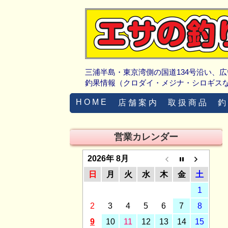
三浦半島・東京湾側の国道134号沿い、
釣果情報（クロダイ・メジナ・シロギス
H O M E
店 舗 案 内
取 扱 商 品
釣
営業カレンダー
2026年 8月
日
月
火
水
木
金
土
1
2
3
4
5
6
7
8
9
10
11
12
13
14
15