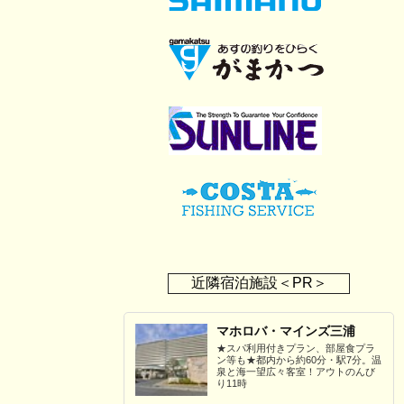
近隣宿泊施設＜PR＞
マホロバ・マインズ三浦
★スパ利用付きプラン、部屋食プラ
ン等も★都内から約60分・駅7分。温
泉と海一望広々客室！アウトのんび
り11時