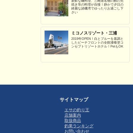
新鮮な磯料理、三崎港名物の鮪の兜
焼き等の料理が自慢！静かで夕日の
綺麗な諸磯湾でゆったりお過ごし下
さい
ミコノスリゾート・三浦
2019年OPEN！白とブルーを基調と
したビーチフロントの全館漆喰塗コ
ンセプトリゾートホテル！PetもOK
サイトマップ
エサの釣り王
店舗案内
取扱商品
釣果ランキング
お問い合わせ