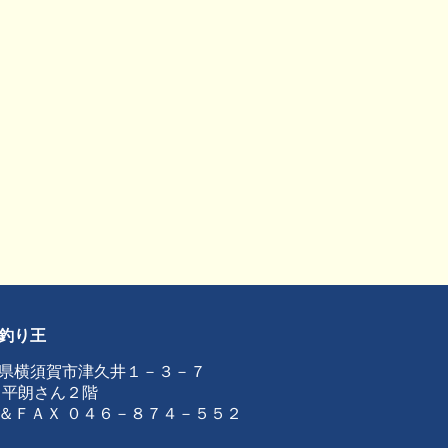
釣り王
県横須賀市津久井１－３－７
 平朗さん２階
＆ＦＡＸ ０４６－８７４－５５２