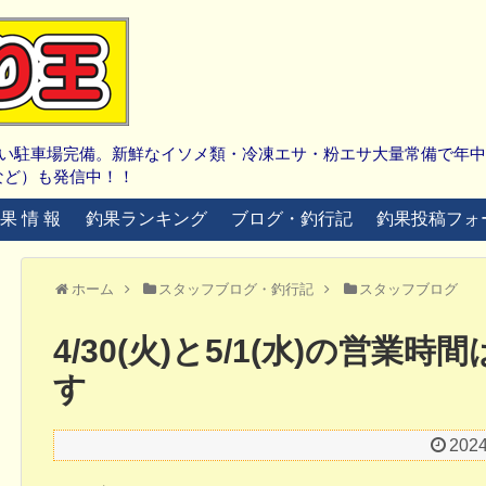
広い駐車場完備。新鮮なイソメ類・冷凍エサ・粉エサ大量常備で年
など）も発信中！！
 果 情 報
釣果ランキング
ブログ・釣行記
釣果投稿フォ
ホーム
スタッフブログ・釣行記
スタッフブログ
4/30(火)と5/1(水)の営業時間
す
202